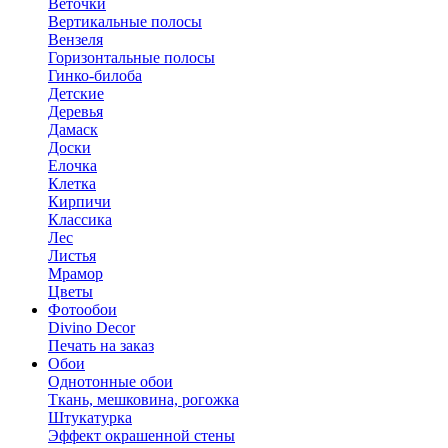
Веточки
Вертикальные полосы
Вензеля
Горизонтальные полосы
Гинко-билоба
Детские
Деревья
Дамаск
Доски
Елочка
Клетка
Кирпичи
Классика
Лес
Листья
Мрамор
Цветы
Фотообои
Divino Decor
Печать на заказ
Обои
Однотонные обои
Ткань, мешковина, рогожка
Штукатурка
Эффект окрашенной стены