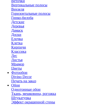
Веточки
Вертикальные полосы
Вензеля
Горизонтальные полосы
Гинко-билоба
Детские
Деревья
Дамаск
Доски
Елочка
Клетка
Кирпичи
Классика
Лес
Листья
Мрамор
Цветы
Фотообои
Divino Decor
Печать на заказ
Обои
Однотонные обои
Ткань, мешковина, рогожка
Штукатурка
Эффект окрашенной стены