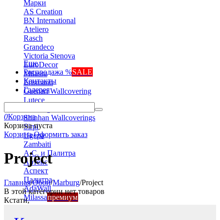
Марки
AS Creation
BN International
Ateliero
Rasch
Grandeco
Victoria Stenova
Еще
EuroDecor
Распродажа %
SALE
Milassa
Контакты
Erismann
Галерея
Gaenari Wallcovering
Lutece
Marburg
0
Корзина
Shinhan Wallcoverings
Корзина пуста
Sirpi
Корзина
Оформить заказ
Ugepa
Zambaiti
А.С. и Палитра
Project
Артекс
Аспект
Палитра
Главная
/
Обои
/
Marburg
/
Project
AdaWall
В этой категории нет товаров
Milassa
премиум
Кстати,