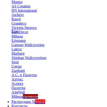
Марки
AS Creation
BN International
Ateliero
Rasch
Grandeco
Victoria Stenova
Еще
EuroDecor
Milassa
Erismann
Gaenari Wallcovering
Lutece
Marburg
Shinhan Wallcoverings
Sirpi
Ugepa
Zambaiti
А.С. и Палитра
Артекс
Аспект
Палитра
AdaWall
Milassa
премиум
Распродажа %
SALE
Контакты