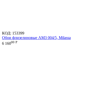
КОД:
153399
Обои флизелиновые AM3 004/5, Milassa
00
Р
6 160