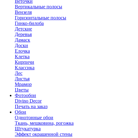
Веточки
Вертикальные полосы
Вензеля
Горизонтальные полосы
Гинко-билоба
Детские
Деревья
Дамаск
Доски
Елочка
Клетка
Кирпичи
Классика
Лес
Листья
Мрамор
Цветы
Фотообои
Divino Decor
Печать на заказ
Обои
Однотонные обои
Ткань, мешковина, рогожка
Штукатурка
Эффект окрашенной стены