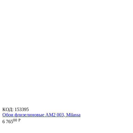
КОД:
153395
Обои флизелиновые AM2 003, Milassa
00
Р
6 765