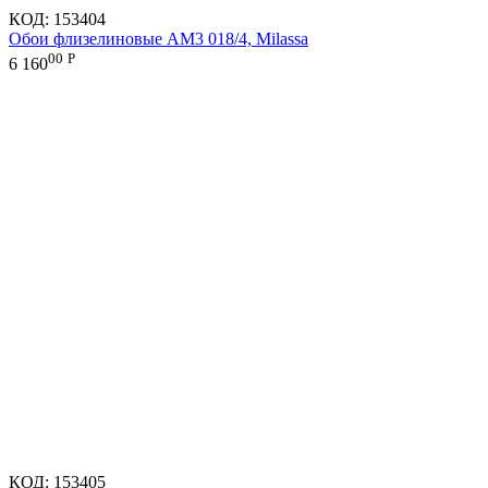
КОД:
153404
Обои флизелиновые AM3 018/4, Milassa
00
Р
6 160
КОД:
153405