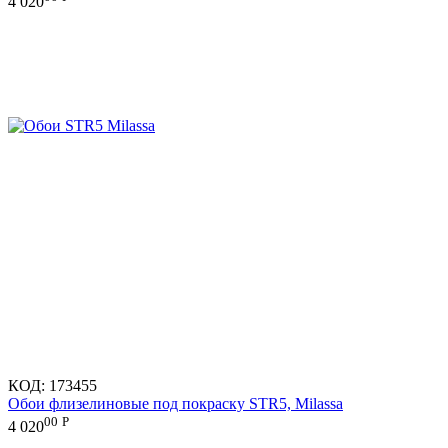
4 020
КОД:
173455
Обои флизелиновые под покраску STR5, Milassa
00
Р
4 020