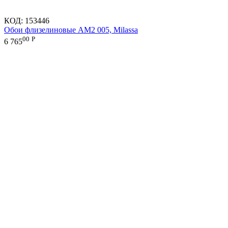
КОД:
153446
Обои флизелиновые AM2 005, Milassa
00
Р
6 765