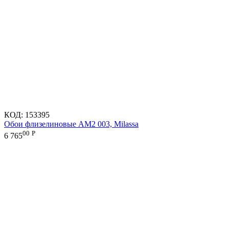
КОД:
153395
Обои флизелиновые AM2 003, Milassa
00
Р
6 765