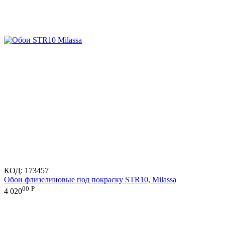
КОД:
173457
Обои флизелиновые под покраску STR10, Milassa
00
Р
4 020