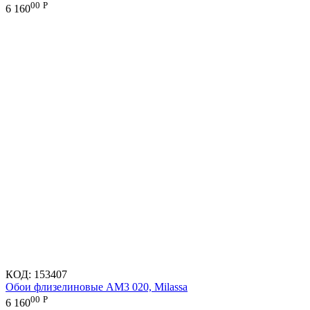
00
Р
6 160
КОД:
153407
Обои флизелиновые AM3 020, Milassa
00
Р
6 160