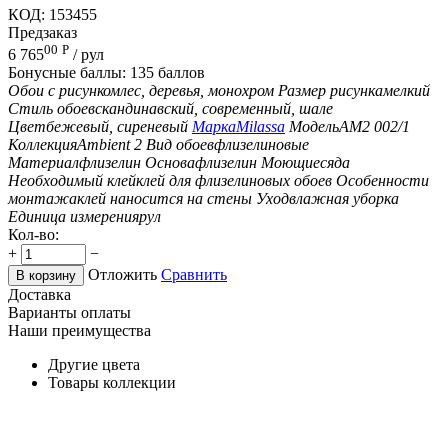
КОД:
153455
Предзаказ
00
Р
6 765
/ рул
Бонусные баллы:
135 баллов
Обои с рисунком
лес, деревья, монохром
Размер рисунка
мелкий
Стиль обоев
скандинавский, современный, шале
Цвет
бежевый, сиреневый
Марка
Milassa
Модель
AM2 002/1
Коллекция
Ambient 2
Вид обоев
флизелиновые
Материал
флизелин
Основа
флизелин
Моющиеся
да
Необходимый клей
клей для флизелиновых обоев
Особенности
монтажа
клей наносится на стены
Уход
влажная уборка
Единица измерения
рул
Кол-во:
+
−
Отложить
Сравнить
В корзину
Доставка
Варианты оплаты
Наши преимущества
Другие цвета
Товары коллекции