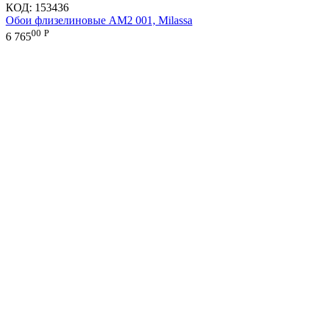
КОД:
153436
Обои флизелиновые AM2 001, Milassa
00
Р
6 765