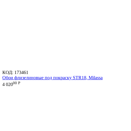
КОД:
173461
Обои флизелиновые под покраску STR18, Milassa
00
Р
4 020