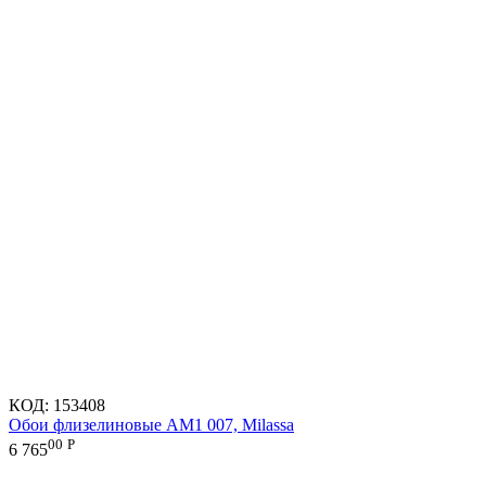
КОД:
153408
Обои флизелиновые AM1 007, Milassa
00
Р
6 765