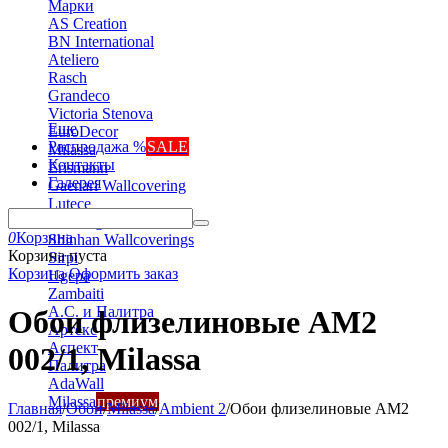
Марки
AS Creation
BN International
Ateliero
Rasch
Grandeco
Victoria Stenova
Еще
EuroDecor
Распродажа %
SALE
Milassa
Контакты
Erismann
Галерея
Gaenari Wallcovering
Lutece
Marburg
0
Корзина
Shinhan Wallcoverings
Корзина пуста
Sirpi
Корзина
Оформить заказ
Ugepa
Zambaiti
А.С. и Палитра
Обои флизелиновые AM2
Артекс
Аспект
002/1, Milassa
Палитра
AdaWall
Milassa
премиум
Главная
/
Обои
/
Milassa
/
Ambient 2
/
Обои флизелиновые AM2
002/1, Milassa