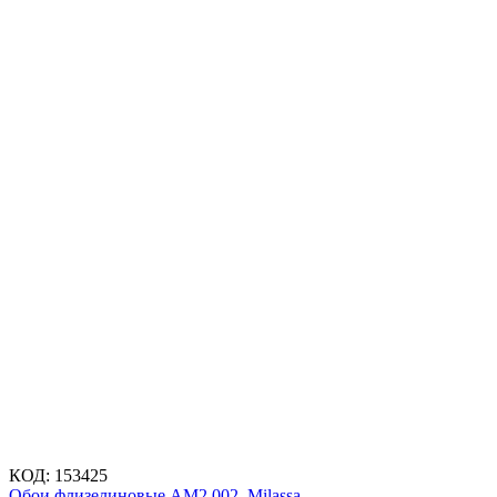
КОД:
153425
Обои флизелиновые AM2 002, Milassa