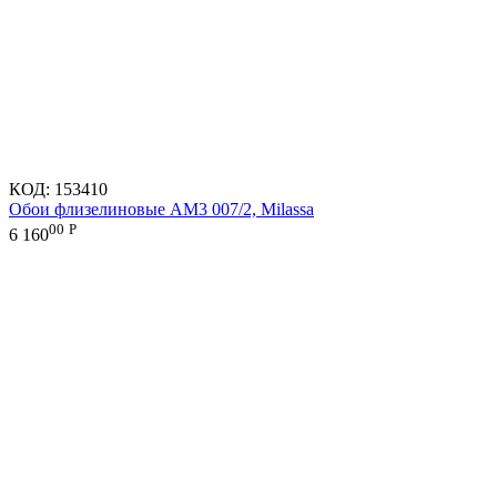
КОД:
153410
Обои флизелиновые AM3 007/2, Milassa
00
Р
6 160