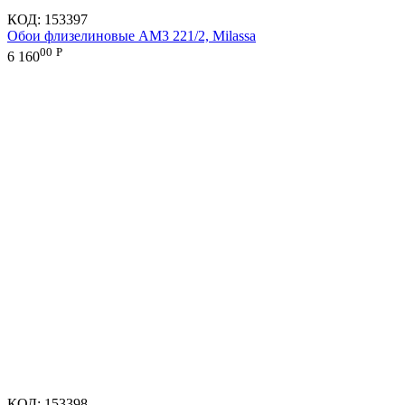
КОД:
153397
Обои флизелиновые AM3 221/2, Milassa
00
Р
6 160
КОД:
153398