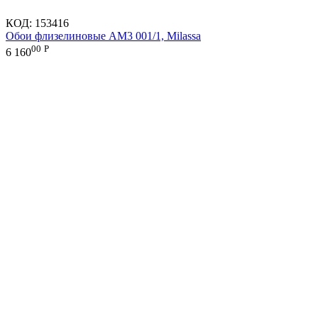
КОД:
153416
Обои флизелиновые AM3 001/1, Milassa
00
Р
6 160