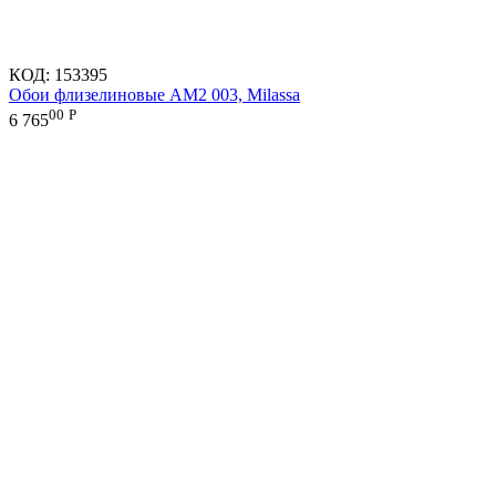
КОД:
153395
Обои флизелиновые AM2 003, Milassa
00
Р
6 765