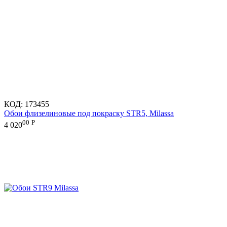
КОД:
173455
Обои флизелиновые под покраску STR5, Milassa
00
Р
4 020