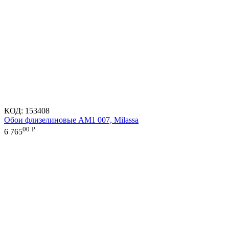
КОД:
153408
Обои флизелиновые AM1 007, Milassa
00
Р
6 765