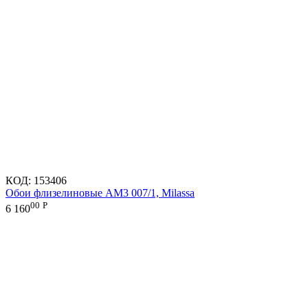
КОД:
153406
Обои флизелиновые AM3 007/1, Milassa
00
Р
6 160