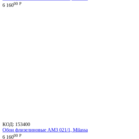
00
Р
6 160
КОД:
153400
Обои флизелиновые AM3 021/1, Milassa
00
Р
6 160