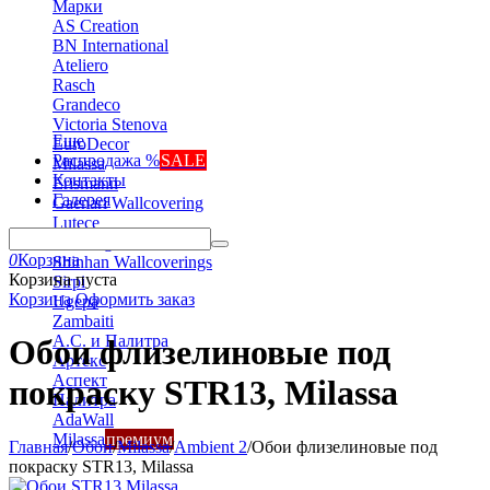
Марки
AS Creation
BN International
Ateliero
Rasch
Grandeco
Victoria Stenova
Еще
EuroDecor
Распродажа %
SALE
Milassa
Контакты
Erismann
Галерея
Gaenari Wallcovering
Lutece
Marburg
0
Корзина
Shinhan Wallcoverings
Корзина пуста
Sirpi
Корзина
Оформить заказ
Ugepa
Zambaiti
А.С. и Палитра
Обои флизелиновые под
Артекс
Аспект
покраску STR13, Milassa
Палитра
AdaWall
Milassa
премиум
Главная
/
Обои
/
Milassa
/
Ambient 2
/
Обои флизелиновые под
покраску STR13, Milassa