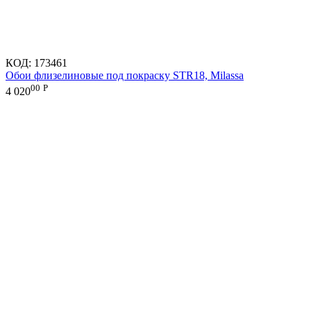
КОД:
173461
Обои флизелиновые под покраску STR18, Milassa
00
Р
4 020