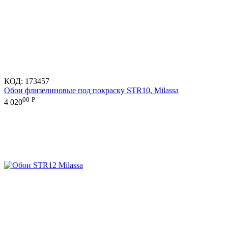
КОД:
173457
Обои флизелиновые под покраску STR10, Milassa
00
Р
4 020