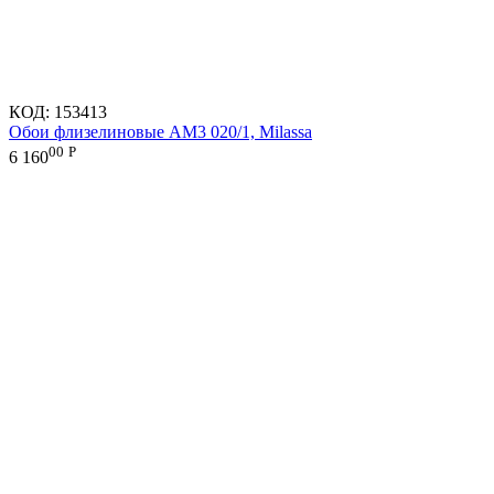
КОД:
153413
Обои флизелиновые AM3 020/1, Milassa
00
Р
6 160