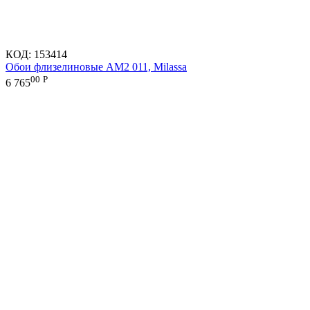
КОД:
153414
Обои флизелиновые AM2 011, Milassa
00
Р
6 765