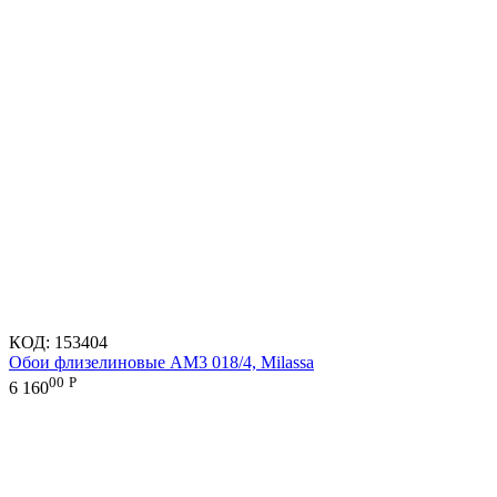
КОД:
153404
Обои флизелиновые AM3 018/4, Milassa
00
Р
6 160