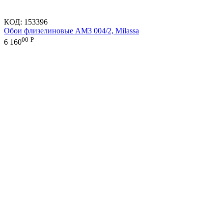
КОД:
153396
Обои флизелиновые AM3 004/2, Milassa
00
Р
6 160