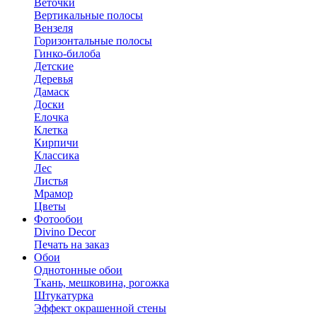
Веточки
Вертикальные полосы
Вензеля
Горизонтальные полосы
Гинко-билоба
Детские
Деревья
Дамаск
Доски
Елочка
Клетка
Кирпичи
Классика
Лес
Листья
Мрамор
Цветы
Фотообои
Divino Decor
Печать на заказ
Обои
Однотонные обои
Ткань, мешковина, рогожка
Штукатурка
Эффект окрашенной стены