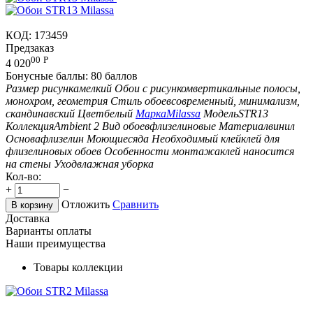
КОД:
173459
Предзаказ
00
Р
4 020
Бонусные баллы:
80 баллов
Размер рисунка
мелкий
Обои с рисунком
вертикальные полосы,
монохром, геометрия
Стиль обоев
современный, минимализм,
скандинавский
Цвет
белый
Марка
Milassa
Модель
STR13
Коллекция
Ambient 2
Вид обоев
флизелиновые
Материал
винил
Основа
флизелин
Моющиеся
да
Необходимый клей
клей для
флизелиновых обоев
Особенности монтажа
клей наносится
на стены
Уход
влажная уборка
Кол-во:
+
−
Отложить
Сравнить
В корзину
Доставка
Варианты оплаты
Наши преимущества
Товары коллекции