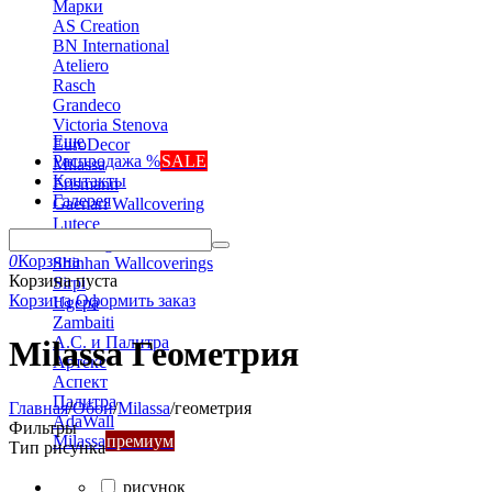
Марки
AS Creation
BN International
Ateliero
Rasch
Grandeco
Victoria Stenova
Еще
EuroDecor
Распродажа %
SALE
Milassa
Контакты
Erismann
Галерея
Gaenari Wallcovering
Lutece
Marburg
0
Корзина
Shinhan Wallcoverings
Корзина пуста
Sirpi
Корзина
Оформить заказ
Ugepa
Zambaiti
А.С. и Палитра
Milassa Геометрия
Артекс
Аспект
Палитра
Главная
/
Обои
/
Milassa
/
геометрия
AdaWall
Фильтры
Milassa
премиум
Тип рисунка
рисунок