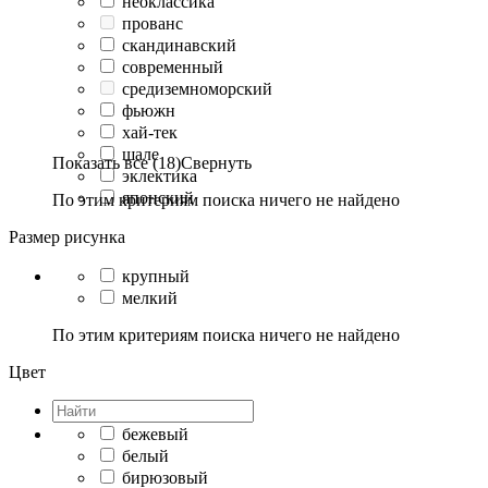
неоклассика
прованс
скандинавский
современный
средиземноморский
фьюжн
хай-тек
шале
Показать все (18)
Свернуть
эклектика
японский
По этим критериям поиска ничего не найдено
Размер рисунка
крупный
мелкий
По этим критериям поиска ничего не найдено
Цвет
бежевый
белый
бирюзовый