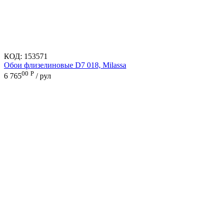
КОД:
153571
Обои флизелиновые D7 018, Milassa
00
Р
6 765
/ рул