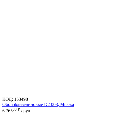
КОД:
153498
Обои флизелиновые D2 003, Milassa
00
Р
6 765
/ рул