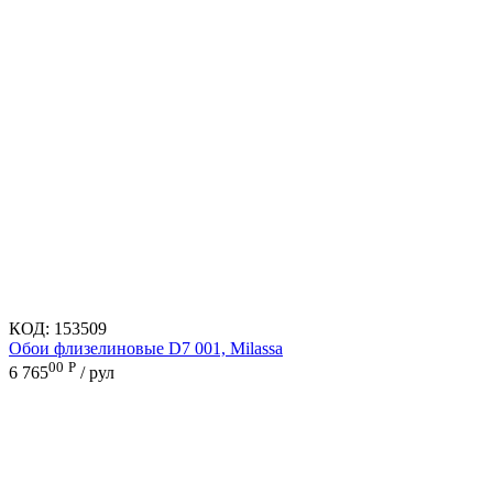
КОД:
153509
Обои флизелиновые D7 001, Milassa
00
Р
6 765
/ рул