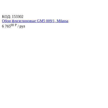
КОД:
153302
Обои флизелиновые GM5 009/1, Milassa
00
Р
6 765
/ рул