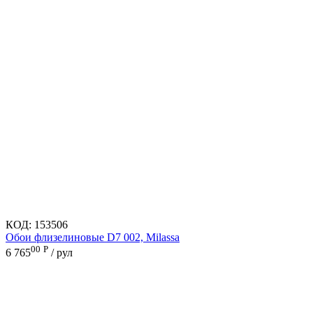
КОД:
153506
Обои флизелиновые D7 002, Milassa
00
Р
6 765
/ рул