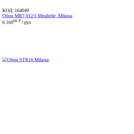
КОД:
164049
Обои MR7 012/1 Mirabelle, Milassa
00
Р
6 160
/ рул