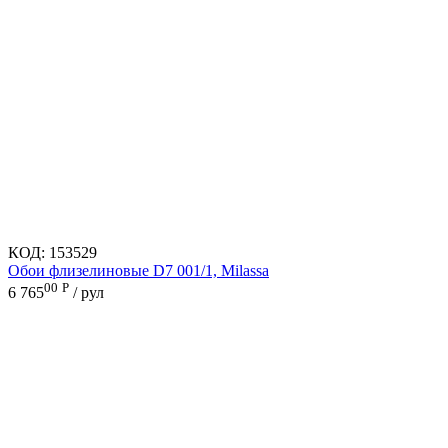
КОД:
153529
Обои флизелиновые D7 001/1, Milassa
00
Р
6 765
/ рул