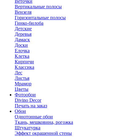
Веточки
Вертикальные полосы
Вензеля
Горизонтальные полосы
Гинко-билоба
Детские
Деревья
Дамаск
Доски
Елочка
Клетка
Кирпичи
Классика
Лес
Листья
Мрамор
Цветы
Фотообои
Divino Decor
Печать на заказ
Обои
Однотонные обои
Ткань, мешковина, рогожка
Штукатурка
Эффект окрашенной стены