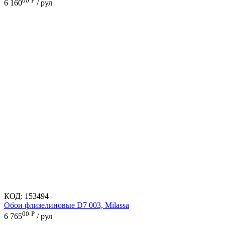
00
Р
6 160
/ рул
КОД:
153494
Обои флизелиновые D7 003, Milassa
00
Р
6 765
/ рул