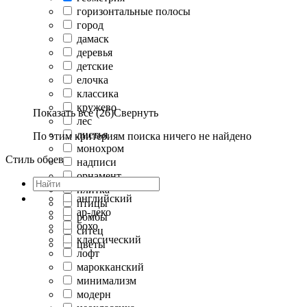
горизонтальные полосы
город
дамаск
деревья
детские
елочка
классика
кружево
Показать все (26)
Свернуть
лес
листья
По этим критериям поиска ничего не найдено
монохром
Стиль обоев
надписи
орнамент
плитка
английский
птицы
ар-деко
ромбы
бохо
ситец
классический
цветы
лофт
марокканский
минимализм
модерн