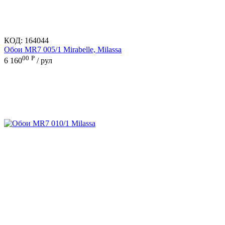
КОД:
164044
Обои MR7 005/1 Mirabelle, Milassa
00
Р
6 160
/ рул