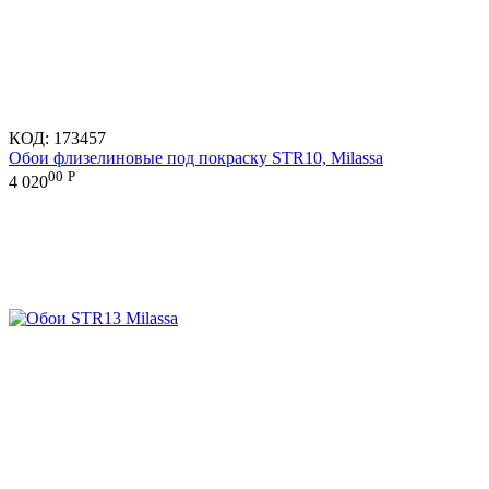
КОД:
173457
Обои флизелиновые под покраску STR10, Milassa
00
Р
4 020