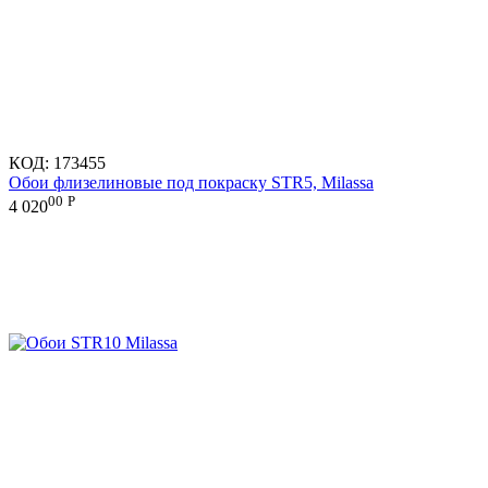
КОД:
173455
Обои флизелиновые под покраску STR5, Milassa
00
Р
4 020