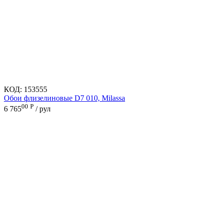
КОД:
153555
Обои флизелиновые D7 010, Milassa
00
Р
6 765
/ рул