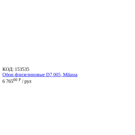
КОД:
153535
Обои флизелиновые D7 005, Milassa
00
Р
6 765
/ рул