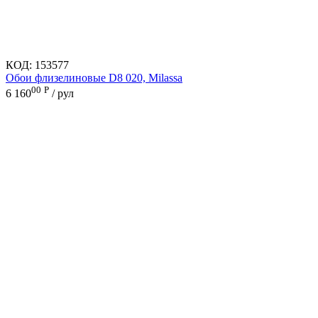
КОД:
153577
Обои флизелиновые D8 020, Milassa
00
Р
6 160
/ рул