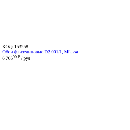
КОД:
153558
Обои флизелиновые D2 001/1, Milassa
00
Р
6 765
/ рул