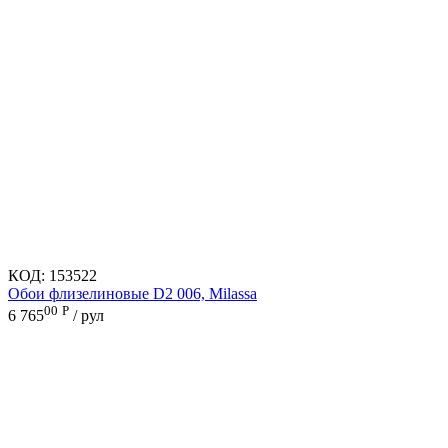
КОД:
153522
Обои флизелиновые D2 006, Milassa
00
Р
6 765
/ рул