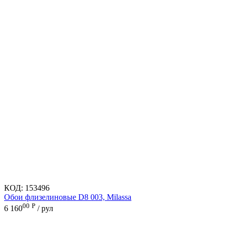
КОД:
153496
Обои флизелиновые D8 003, Milassa
00
Р
6 160
/ рул