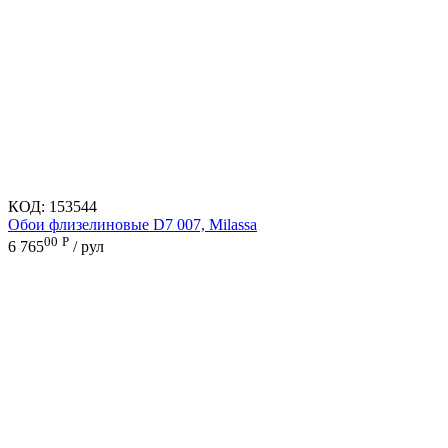
КОД:
153544
Обои флизелиновые D7 007, Milassa
00
Р
6 765
/ рул