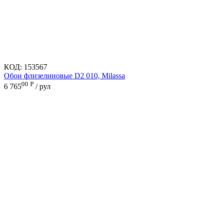
КОД:
153567
Обои флизелиновые D2 010, Milassa
00
Р
6 765
/ рул