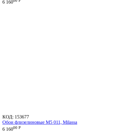
00
Р
6 160
КОД:
153677
Обои флизелиновые M5 011, Milassa
00
Р
6 160