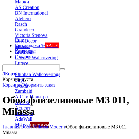
Марки
AS Creation
BN International
Ateliero
Rasch
Grandeco
Victoria Stenova
Еще
EuroDecor
Распродажа %
SALE
Milassa
Контакты
Erismann
Галерея
Gaenari Wallcovering
Lutece
Marburg
0
Корзина
Shinhan Wallcoverings
Корзина пуста
Sirpi
Корзина
Оформить заказ
Ugepa
Zambaiti
А.С. и Палитра
Обои флизелиновые M3 011,
Артекс
Аспект
Milassa
Палитра
AdaWall
Milassa
премиум
Главная
/
Обои
/
Milassa
/
Modern
/
Обои флизелиновые M3 011,
Milassa