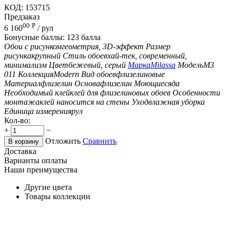
КОД:
153715
Предзаказ
00
Р
6 160
/ рул
Бонусные баллы:
123 балла
Обои с рисунком
геометрия, 3D-эффект
Размер
рисунка
крупный
Стиль обоев
хай-тек, современный,
минимализм
Цвет
бежевый, серый
Марка
Milassa
Модель
M3
011
Коллекция
Modern
Вид обоев
флизелиновые
Материал
флизелин
Основа
флизелин
Моющиеся
да
Необходимый клей
клей для флизелиновых обоев
Особенности
монтажа
клей наносится на стены
Уход
влажная уборка
Единица измерения
рул
Кол-во:
+
−
Отложить
Сравнить
В корзину
Доставка
Варианты оплаты
Наши преимущества
Другие цвета
Товары коллекции