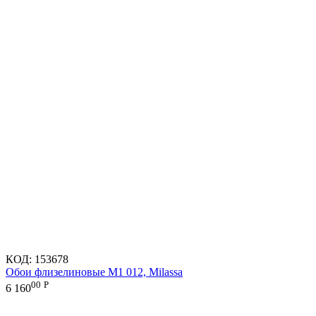
КОД:
153678
Обои флизелиновые M1 012, Milassa
00
Р
6 160