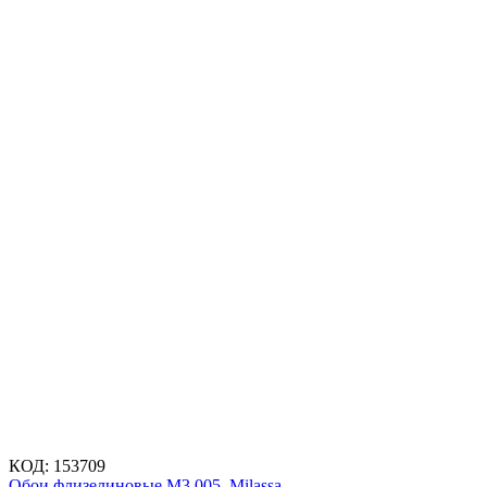
КОД:
153709
Обои флизелиновые M3 005, Milassa