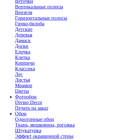
Веточки
Вертикальные полосы
Вензеля
Горизонтальные полосы
Гинко-билоба
Детские
Деревья
Дамаск
Доски
Елочка
Клетка
Кирпичи
Классика
Лес
Листья
Мрамор
Цветы
Фотообои
Divino Decor
Печать на заказ
Обои
Однотонные обои
Ткань, мешковина, рогожка
Штукатурка
Эффект окрашенной стены