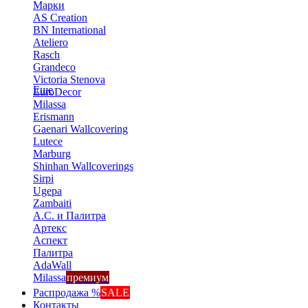
Марки
AS Creation
BN International
Ateliero
Rasch
Grandeco
Victoria Stenova
Еще
EuroDecor
Milassa
Erismann
Gaenari Wallcovering
Lutece
Marburg
Shinhan Wallcoverings
Sirpi
Ugepa
Zambaiti
А.С. и Палитра
Артекс
Аспект
Палитра
AdaWall
Milassa
премиум
Распродажа %
SALE
Контакты