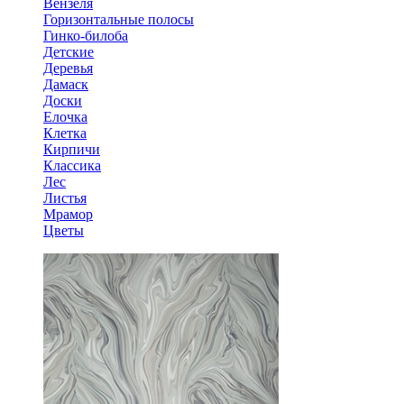
Вензеля
Горизонтальные полосы
Гинко-билоба
Детские
Деревья
Дамаск
Доски
Елочка
Клетка
Кирпичи
Классика
Лес
Листья
Мрамор
Цветы