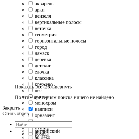
акварель
арки
вензеля
вертикальные полосы
веточка
геометрия
горизонтальные полосы
город
дамаск
деревья
детские
елочка
классика
кружево
Показать все (26)
Свернуть
лес
листья
По этим критериям поиска ничего не найдено
монохром
Закрыть
надписи
Стиль обоев
орнамент
плитка
птицы
английский
ромбы
ар-деко