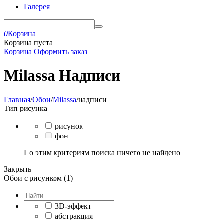
Галерея
0
Корзина
Корзина пуста
Корзина
Оформить заказ
Milassa Надписи
Главная
/
Обои
/
Milassa
/
надписи
Тип рисунка
рисунок
фон
По этим критериям поиска ничего не найдено
Закрыть
Обои с рисунком (1)
3D-эффект
абстракция