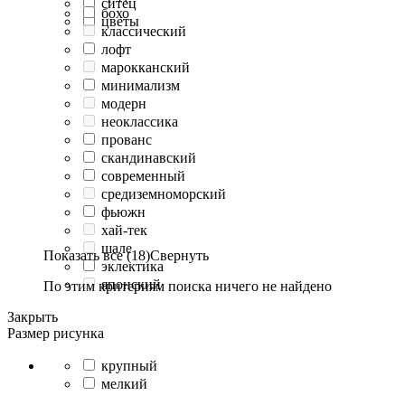
ситец
бохо
цветы
классический
лофт
марокканский
минимализм
модерн
неоклассика
прованс
скандинавский
современный
средиземноморский
фьюжн
хай-тек
шале
Показать все (18)
Свернуть
эклектика
японский
По этим критериям поиска ничего не найдено
Закрыть
Размер рисунка
крупный
мелкий