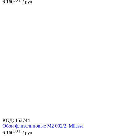
00
Р
6 160
/ рул
КОД:
153744
Обои флизелиновые M2 002/2, Milassa
00
Р
6 160
/ рул