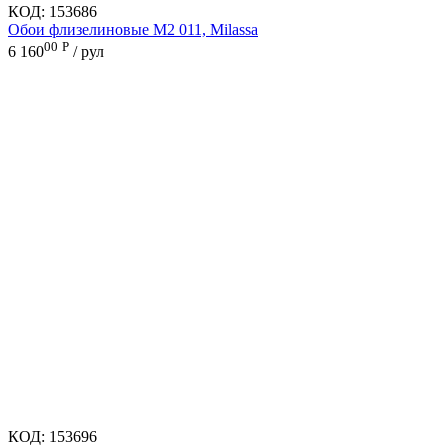
КОД:
153686
Обои флизелиновые M2 011, Milassa
00
Р
6 160
/ рул
КОД:
153696