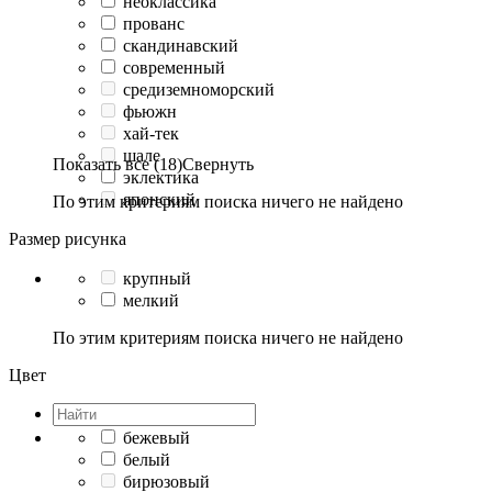
неоклассика
прованс
скандинавский
современный
средиземноморский
фьюжн
хай-тек
шале
Показать все (18)
Свернуть
эклектика
японский
По этим критериям поиска ничего не найдено
Размер рисунка
крупный
мелкий
По этим критериям поиска ничего не найдено
Цвет
бежевый
белый
бирюзовый