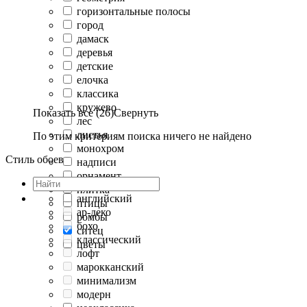
горизонтальные полосы
город
дамаск
деревья
детские
елочка
классика
кружево
Показать все (26)
Свернуть
лес
листья
По этим критериям поиска ничего не найдено
монохром
Стиль обоев
надписи
орнамент
плитка
английский
птицы
ар-деко
ромбы
бохо
ситец
классический
цветы
лофт
марокканский
минимализм
модерн