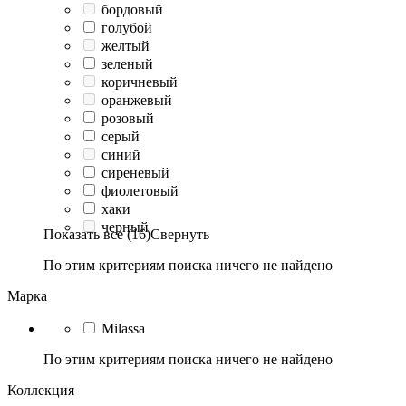
бордовый
голубой
желтый
зеленый
коричневый
оранжевый
розовый
серый
синий
сиреневый
фиолетовый
хаки
черный
Показать все (16)
Свернуть
По этим критериям поиска ничего не найдено
Марка
Milassa
По этим критериям поиска ничего не найдено
Коллекция