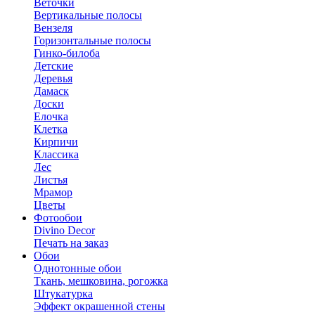
Веточки
Вертикальные полосы
Вензеля
Горизонтальные полосы
Гинко-билоба
Детские
Деревья
Дамаск
Доски
Елочка
Клетка
Кирпичи
Классика
Лес
Листья
Мрамор
Цветы
Фотообои
Divino Decor
Печать на заказ
Обои
Однотонные обои
Ткань, мешковина, рогожка
Штукатурка
Эффект окрашенной стены