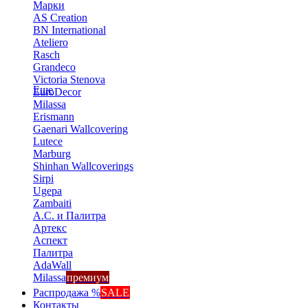
Марки
AS Creation
BN International
Ateliero
Rasch
Grandeco
Victoria Stenova
Еще
EuroDecor
Milassa
Erismann
Gaenari Wallcovering
Lutece
Marburg
Shinhan Wallcoverings
Sirpi
Ugepa
Zambaiti
А.С. и Палитра
Артекс
Аспект
Палитра
AdaWall
Milassa
премиум
Распродажа %
SALE
Контакты