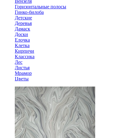
Вензеля
Горизонтальные полосы
Гинко-билоба
Детские
Деревья
Дамаск
Доски
Елочка
Клетка
Кирпичи
Классика
Лес
Листья
Мрамор
Цветы