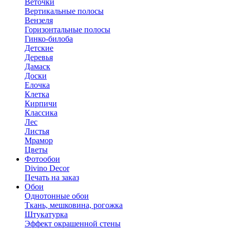
Веточки
Вертикальные полосы
Вензеля
Горизонтальные полосы
Гинко-билоба
Детские
Деревья
Дамаск
Доски
Елочка
Клетка
Кирпичи
Классика
Лес
Листья
Мрамор
Цветы
Фотообои
Divino Decor
Печать на заказ
Обои
Однотонные обои
Ткань, мешковина, рогожка
Штукатурка
Эффект окрашенной стены