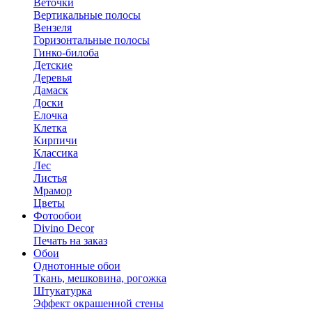
Веточки
Вертикальные полосы
Вензеля
Горизонтальные полосы
Гинко-билоба
Детские
Деревья
Дамаск
Доски
Елочка
Клетка
Кирпичи
Классика
Лес
Листья
Мрамор
Цветы
Фотообои
Divino Decor
Печать на заказ
Обои
Однотонные обои
Ткань, мешковина, рогожка
Штукатурка
Эффект окрашенной стены