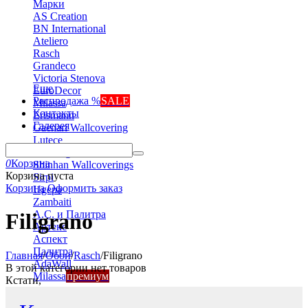
Марки
AS Creation
BN International
Ateliero
Rasch
Grandeco
Victoria Stenova
Еще
EuroDecor
Распродажа %
SALE
Milassa
Контакты
Erismann
Галерея
Gaenari Wallcovering
Lutece
Marburg
0
Корзина
Shinhan Wallcoverings
Корзина пуста
Sirpi
Корзина
Оформить заказ
Ugepa
Zambaiti
А.С. и Палитра
Filigrano
Артекс
Аспект
Палитра
Главная
/
Обои
/
Rasch
/
Filigrano
AdaWall
В этой категории нет товаров
Milassa
премиум
Кстати,