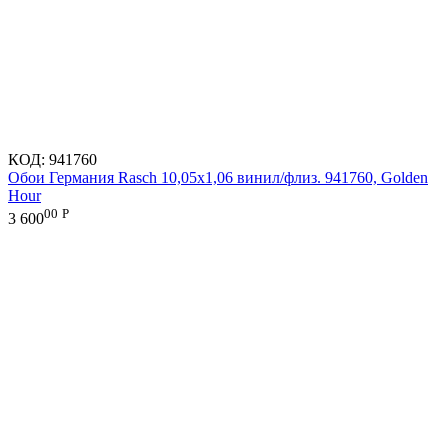
КОД:
941760
Обои Германия Rasch 10,05x1,06 винил/флиз. 941760, Golden
Hour
00
Р
3 600