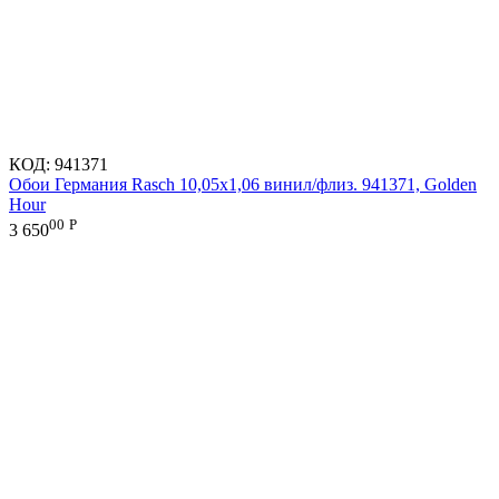
КОД:
941371
Обои Германия Rasch 10,05x1,06 винил/флиз. 941371, Golden
Hour
00
Р
3 650