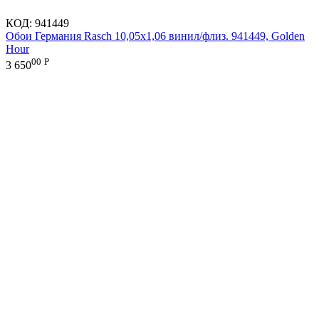
КОД:
941449
Обои Германия Rasch 10,05x1,06 винил/флиз. 941449, Golden
Hour
00
Р
3 650