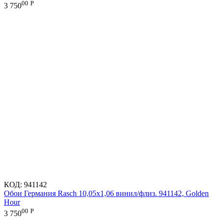
00
Р
3 750
КОД:
941142
Обои Германия Rasch 10,05x1,06 винил/флиз. 941142, Golden
Hour
00
Р
3 750