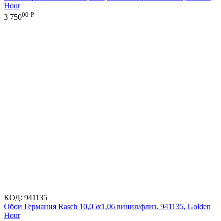
Hour
00
Р
3 750
КОД:
941135
Обои Германия Rasch 10,05x1,06 винил/флиз. 941135, Golden
Hour