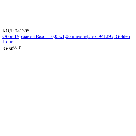
КОД:
941395
Обои Германия Rasch 10,05x1,06 винил/флиз. 941395, Golden
Hour
00
Р
3 650