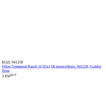
КОД:
941258
Обои Германия Rasch 10,05x1,06 винил/флиз. 941258, Golden
Hour
00
Р
3 850