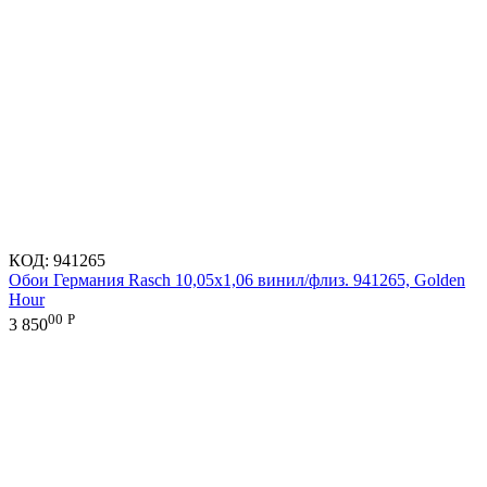
КОД:
941265
Обои Германия Rasch 10,05x1,06 винил/флиз. 941265, Golden
Hour
00
Р
3 850