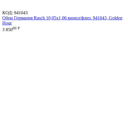
КОД:
941043
Обои Германия Rasch 10,05x1,06 винил/флиз. 941043, Golden
Hour
00
Р
3 850