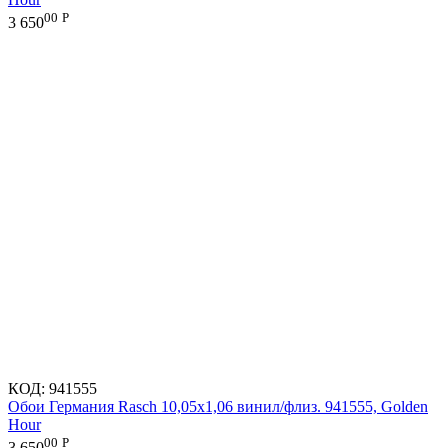
00
Р
3 650
КОД:
941555
Обои Германия Rasch 10,05x1,06 винил/флиз. 941555, Golden
Hour
00
Р
3 650