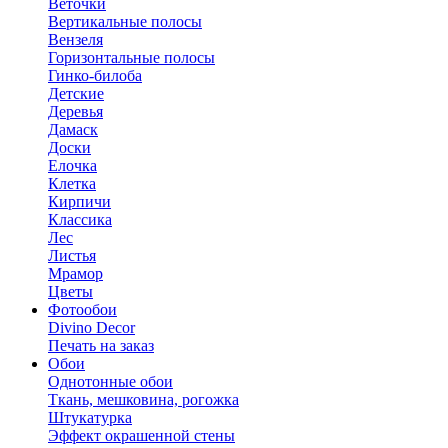
Веточки
Вертикальные полосы
Вензеля
Горизонтальные полосы
Гинко-билоба
Детские
Деревья
Дамаск
Доски
Елочка
Клетка
Кирпичи
Классика
Лес
Листья
Мрамор
Цветы
Фотообои
Divino Decor
Печать на заказ
Обои
Однотонные обои
Ткань, мешковина, рогожка
Штукатурка
Эффект окрашенной стены