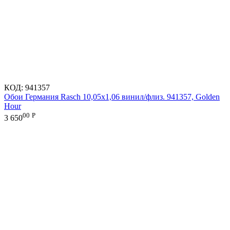
КОД:
941357
Обои Германия Rasch 10,05x1,06 винил/флиз. 941357, Golden
Hour
00
Р
3 650