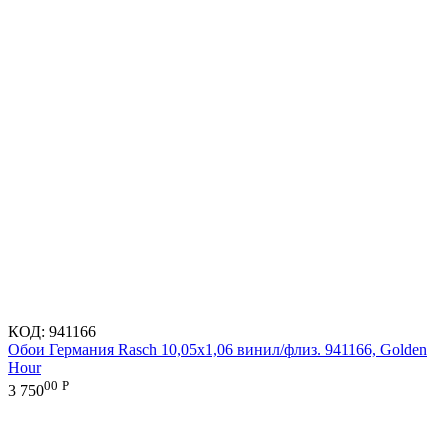
КОД:
941166
Обои Германия Rasch 10,05x1,06 винил/флиз. 941166, Golden
Hour
00
Р
3 750