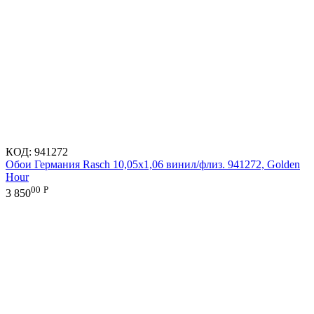
КОД:
941272
Обои Германия Rasch 10,05x1,06 винил/флиз. 941272, Golden
Hour
00
Р
3 850