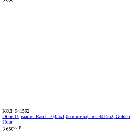
КОД:
941562
Обои Германия Rasch 10,05x1,06 винил/флиз. 941562, Golden
Hour
00
Р
3 650