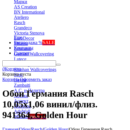
Марки
AS Creation
BN International
Ateliero
Rasch
Grandeco
Victoria Stenova
Еще
EuroDecor
Распродажа %
SALE
Milassa
Контакты
Erismann
Галерея
Gaenari Wallcovering
Lutece
Marburg
0
Корзина
Shinhan Wallcoverings
Корзина пуста
Sirpi
Корзина
Оформить заказ
Ugepa
Zambaiti
А.С. и Палитра
Обои Германия Rasch
Артекс
Аспект
10,05x1,06 винил/флиз.
Палитра
AdaWall
941364, Golden Hour
Milassa
премиум
Главная
/
Обои
/
Rasch
/
Golden Hour
/
Обои Германия Rasch