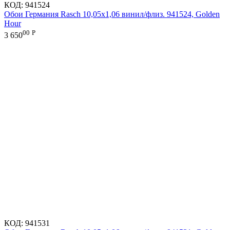
КОД:
941524
Обои Германия Rasch 10,05x1,06 винил/флиз. 941524, Golden
Hour
00
Р
3 650
КОД:
941531