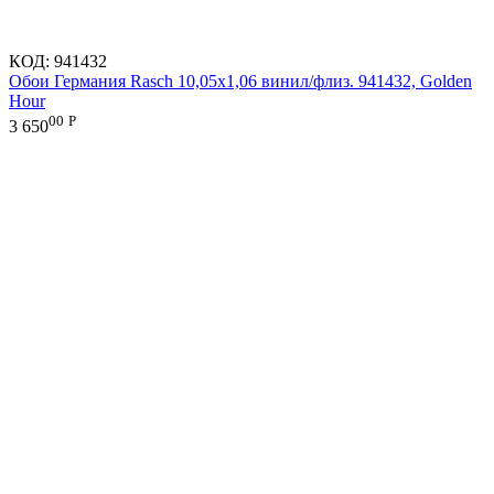
КОД:
941432
Обои Германия Rasch 10,05x1,06 винил/флиз. 941432, Golden
Hour
00
Р
3 650