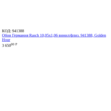
КОД:
941388
Обои Германия Rasch 10,05x1,06 винил/флиз. 941388, Golden
Hour
00
Р
3 650