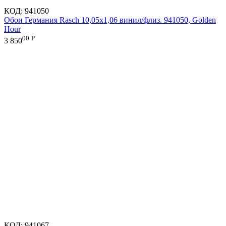
КОД:
941050
Обои Германия Rasch 10,05x1,06 винил/флиз. 941050, Golden
Hour
00
Р
3 850
КОД:
941067