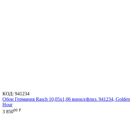
КОД:
941234
Обои Германия Rasch 10,05x1,06 винил/флиз. 941234, Golden
Hour
00
Р
3 850