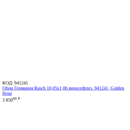
КОД:
941241
Обои Германия Rasch 10,05x1,06 винил/флиз. 941241, Golden
Hour
00
Р
3 850