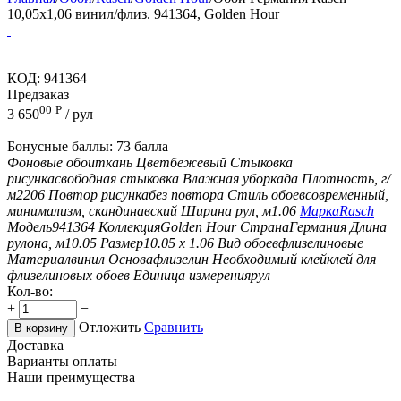
10,05x1,06 винил/флиз. 941364, Golden Hour
КОД:
941364
Предзаказ
00
Р
3 650
/ рул
Бонусные баллы:
73 балла
Фоновые обои
ткань
Цвет
бежевый
Стыковка
рисунка
свободная стыковка
Влажная уборка
да
Плотность, г/
м2
206
Повтор рисунка
без повтора
Стиль обоев
современный,
минимализм, скандинавский
Ширина рул, м
1.06
Марка
Rasch
Модель
941364
Коллекция
Golden Hour
Страна
Германия
Длина
рулона, м
10.05
Размер
10.05 х 1.06
Вид обоев
флизелиновые
Материал
винил
Основа
флизелин
Необходимый клей
клей для
флизелиновых обоев
Единица измерения
рул
Кол-во:
+
−
Отложить
Сравнить
В корзину
Доставка
Варианты оплаты
Наши преимущества