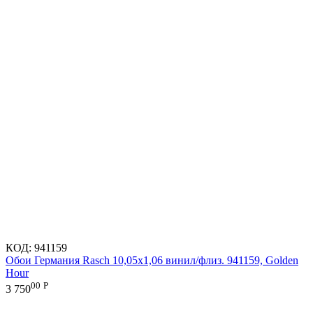
КОД:
941159
Обои Германия Rasch 10,05x1,06 винил/флиз. 941159, Golden
Hour
00
Р
3 750