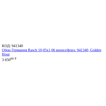
КОД:
941340
Обои Германия Rasch 10,05x1,06 винил/флиз. 941340, Golden
Hour
00
Р
3 650