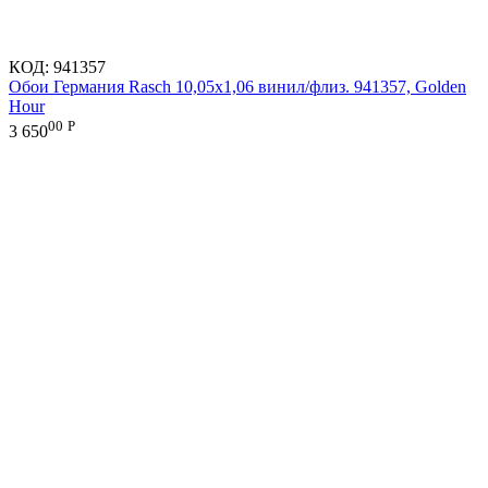
КОД:
941357
Обои Германия Rasch 10,05x1,06 винил/флиз. 941357, Golden
Hour
00
Р
3 650