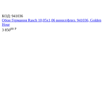
КОД:
941036
Обои Германия Rasch 10,05x1,06 винил/флиз. 941036, Golden
Hour
00
Р
3 850