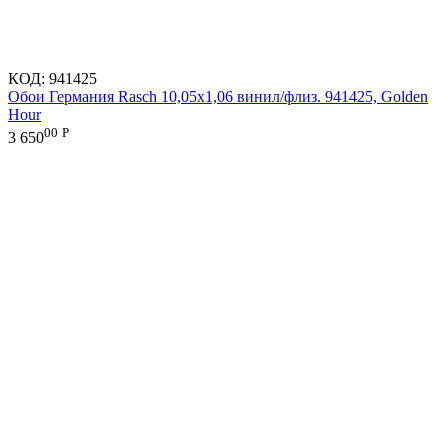
КОД:
941425
Обои Германия Rasch 10,05x1,06 винил/флиз. 941425, Golden
Hour
00
Р
3 650