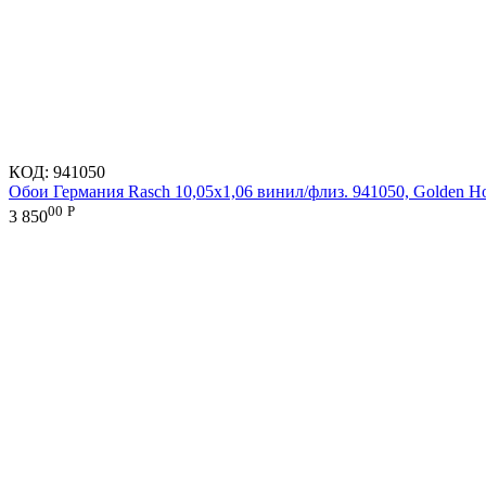
КОД:
941050
Обои Германия Rasch 10,05x1,06 винил/флиз. 941050, Golden H
00
Р
3 850