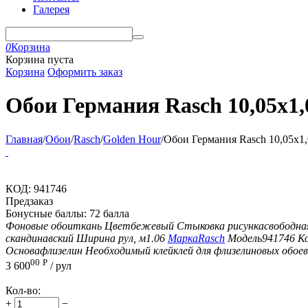
Галерея
0
Корзина
Корзина пуста
Корзина
Оформить заказ
Обои Германия Rasch 10,05x1,
Главная
/
Обои
/
Rasch
/
Golden Hour
/
Обои Германия Rasch 10,05x1,
КОД:
941746
Предзаказ
Бонусные баллы:
72 балла
Фоновые обои
ткань
Цвет
бежевый
Стыковка рисунка
свободна
скандинавский
Ширина рул, м
1.06
Марка
Rasch
Модель
941746
К
Основа
флизелин
Необходимый клей
клей для флизелиновых обоев
00
Р
3 600
/ рул
Кол-во:
+
−