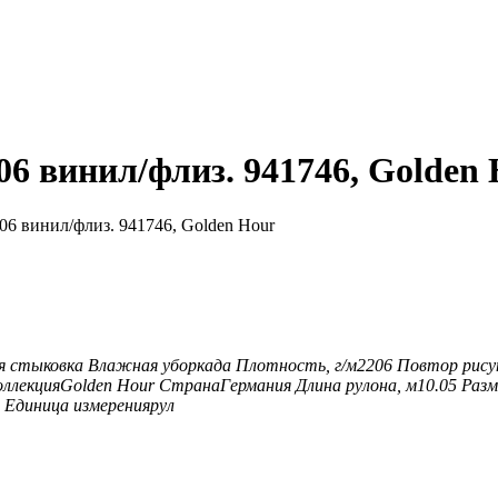
06 винил/флиз. 941746, Golden
06 винил/флиз. 941746, Golden Hour
я стыковка
Влажная уборка
да
Плотность, г/м2
206
Повтор рису
оллекция
Golden Hour
Страна
Германия
Длина рулона, м
10.05
Разм
Единица измерения
рул