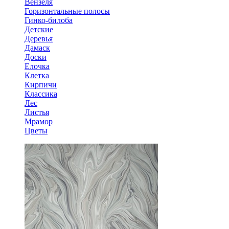
Вензеля
Горизонтальные полосы
Гинко-билоба
Детские
Деревья
Дамаск
Доски
Елочка
Клетка
Кирпичи
Классика
Лес
Листья
Мрамор
Цветы