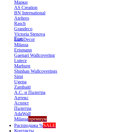
Марки
AS Creation
BN International
Ateliero
Rasch
Grandeco
Victoria Stenova
Еще
EuroDecor
Milassa
Erismann
Gaenari Wallcovering
Lutece
Marburg
Shinhan Wallcoverings
Sirpi
Ugepa
Zambaiti
А.С. и Палитра
Артекс
Аспект
Палитра
AdaWall
Milassa
премиум
Распродажа %
SALE
Контакты