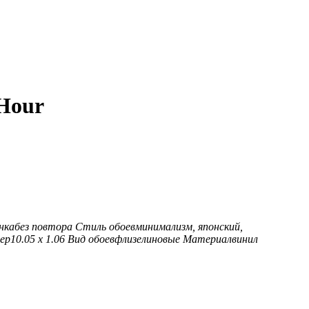
 Hour
нка
без повтора
Стиль обоев
минимализм, японский,
ер
10.05 х 1.06
Вид обоев
флизелиновые
Материал
винил