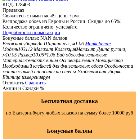
КОД:
178403
Предзаказ
Свяжитесь с нами насчёт цены
/ рул
Распродажа обоев из Европы и России. Скидка до 65%!
Количество ограничено, успевайте.
Подробности промо-акции
Бонусные баллы:
NAN баллов
Влажная уборка
да
Ширина рул, м
1.06
Марка
Semre
Модель
103112 Малахит
Коллекция
Малахит
Длина рулона,
м
10.05
Размер
10.05*1.06
Вид обоев
флизелиновые
Материал
компактк-винил
Основа
флизелин
Моющиеся
да
Необходимый клей
клей для флизелиновых обоев
Особенности
монтажа
клей наноситя на стены
Уход
влажная уборка
Единица измерения
рул
Отложить
Сравнить
Акции и Скидки %
Бесплатная доставка
по Екатеринбургу любых заказов на сумму более 10000 руб
Бонусные баллы