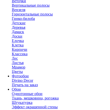
Веточки
Вертикальные полосы
Вензеля
Горизонтальные полосы
Гинко-билоба
Детские
Деревья
Дамаск
Доски
Елочка
Клетка
Кирпичи
Классика
Лес
Листья
Мрамор
Цветы
Фотообои
Divino Decor
Печать на заказ
Обои
Однотонные обои
Ткань, мешковина, рогожка
Штукатурка
Эффект окрашенной стены