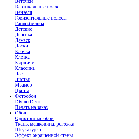
Веточки
Вертикальные полосы
Вензеля
Горизонтальные полосы
Гинко-билоба
Детские
Деревья
Дамаск
Доски
Елочка
Клетка
Кирпичи
Классика
Лес
Листья
Мрамор
Цветы
Фотообои
Divino Decor
Печать на заказ
Обои
Однотонные обои
Ткань, мешковина, рогожка
Штукатурка
Эффект окрашенной стены