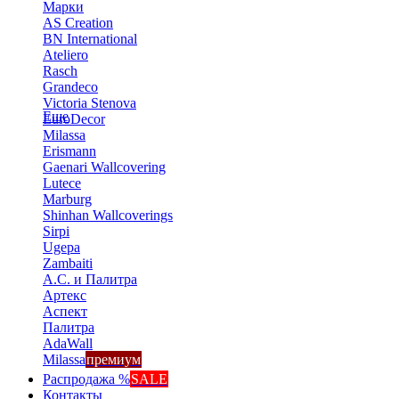
Марки
AS Creation
BN International
Ateliero
Rasch
Grandeco
Victoria Stenova
Еще
EuroDecor
Milassa
Erismann
Gaenari Wallcovering
Lutece
Marburg
Shinhan Wallcoverings
Sirpi
Ugepa
Zambaiti
А.С. и Палитра
Артекс
Аспект
Палитра
AdaWall
Milassa
премиум
Распродажа %
SALE
Контакты