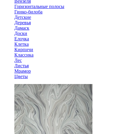
Вензеля
Горизонтальные полосы
Гинко-билоба
Детские
Деревья
Дамаск
Доски
Елочка
Клетка
Кирпичи
Классика
Лес
Листья
Мрамор
Цветы