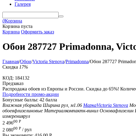
Галерея
0
Корзина
Корзина пуста
Корзина
Оформить заказ
Обои 287727 Primadonna, Victo
Главная
/
Обои
/
Victoria Stenova
/
Primadonna
/
Обои 287727 Primadonn
Скидка
17%
КОД:
184132
Предзаказ
Распродажа обоев из Европы и России. Скидка до 65%! Количес
Подробности промо-акции
Бонусные баллы:
42 балла
Влажная уборка
да
Ширина рул, м
1.06
Марка
Victoria Stenova
Мо
обоев
флизелиновые
Материал
компактк-винил
Основа
флизелин
измерения
рул
00
Р
2 496
00
Р
2 080
/ рул
Вы экономите:
416.00
Р