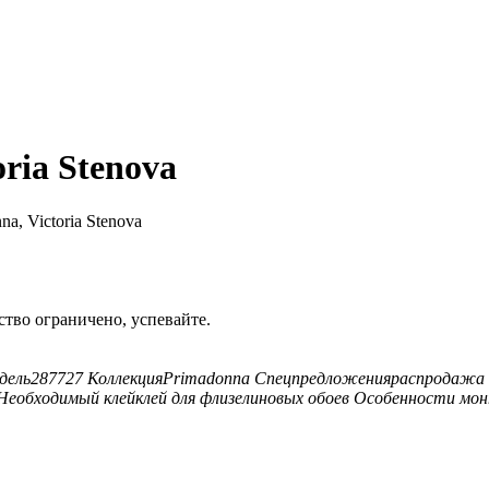
ria Stenova
a, Victoria Stenova
тво ограничено, успевайте.
дель
287727
Коллекция
Primadonna
Спецпредложения
распродажа о
Необходимый клей
клей для флизелиновых обоев
Особенности мо