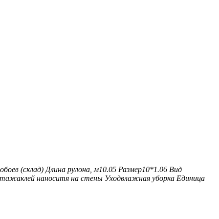
боев (склад)
Длина рулона, м
10.05
Размер
10*1.06
Вид
нтажа
клей наноситя на стены
Уход
влажная уборка
Единица