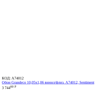
КОД:
A74012
Обои Grandeco 10,05х1,06 винил/флиз. A74012, Sentiment
00
Р
3 744