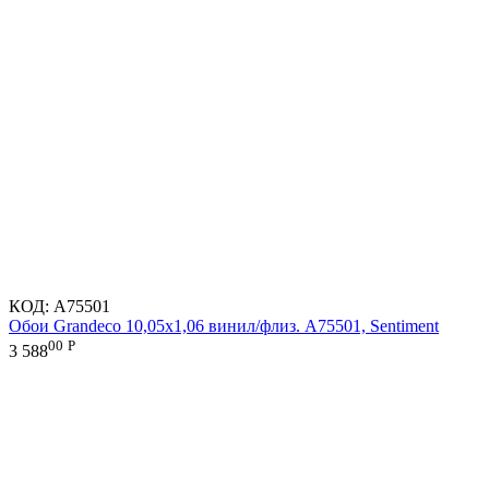
КОД:
A75501
Обои Grandeco 10,05х1,06 винил/флиз. A75501, Sentiment
00
Р
3 588