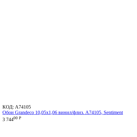
КОД:
A74105
Обои Grandeco 10,05х1,06 винил/флиз. A74105, Sentiment
00
Р
3 744