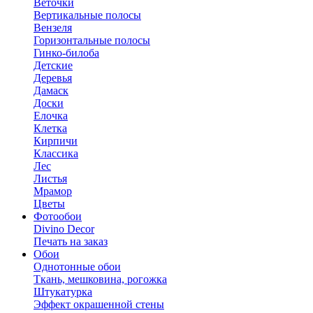
Веточки
Вертикальные полосы
Вензеля
Горизонтальные полосы
Гинко-билоба
Детские
Деревья
Дамаск
Доски
Елочка
Клетка
Кирпичи
Классика
Лес
Листья
Мрамор
Цветы
Фотообои
Divino Decor
Печать на заказ
Обои
Однотонные обои
Ткань, мешковина, рогожка
Штукатурка
Эффект окрашенной стены