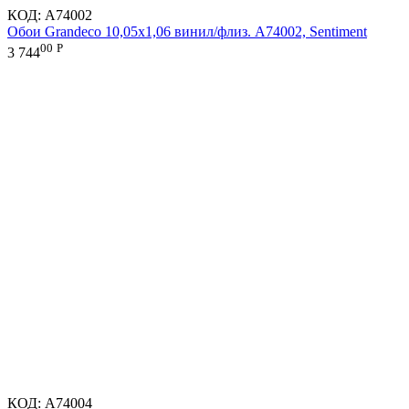
КОД:
A74002
Обои Grandeco 10,05х1,06 винил/флиз. A74002, Sentiment
00
Р
3 744
КОД:
A74004