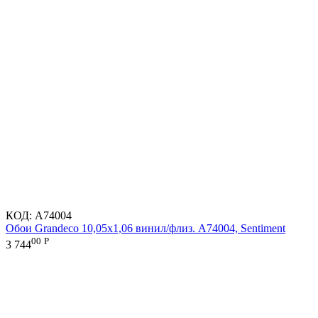
КОД:
A74004
Обои Grandeco 10,05х1,06 винил/флиз. A74004, Sentiment
00
Р
3 744