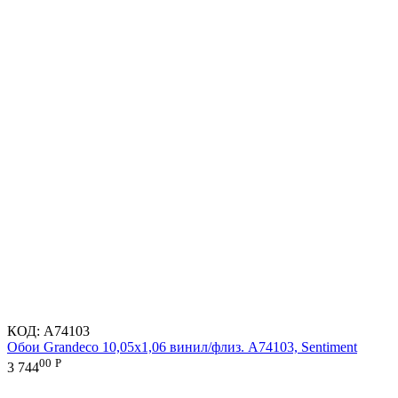
КОД:
A74103
Обои Grandeco 10,05х1,06 винил/флиз. A74103, Sentiment
00
Р
3 744