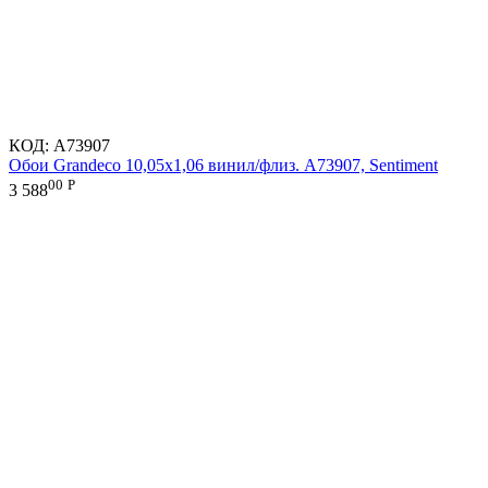
КОД:
A73907
Обои Grandeco 10,05х1,06 винил/флиз. A73907, Sentiment
00
Р
3 588