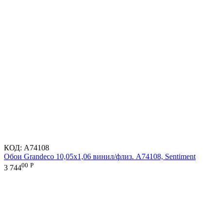
КОД:
A74108
Обои Grandeco 10,05х1,06 винил/флиз. A74108, Sentiment
00
Р
3 744