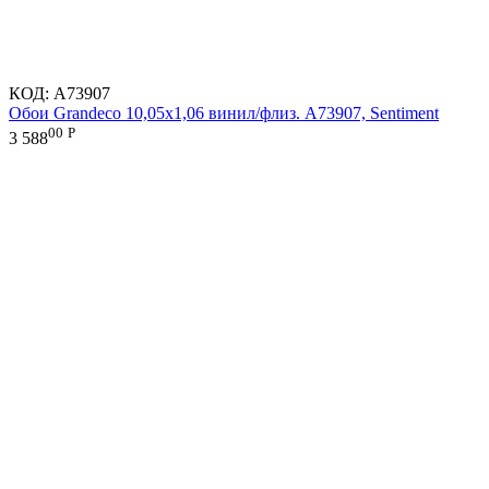
КОД:
A73907
Обои Grandeco 10,05х1,06 винил/флиз. A73907, Sentiment
00
Р
3 588