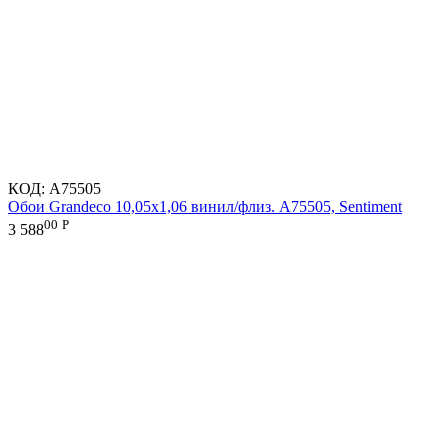
КОД:
A75505
Обои Grandeco 10,05х1,06 винил/флиз. A75505, Sentiment
00
Р
3 588