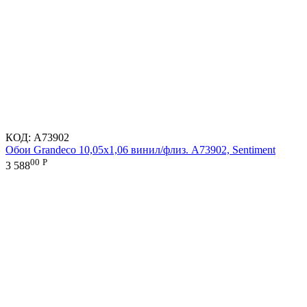
КОД:
A73902
Обои Grandeco 10,05х1,06 винил/флиз. A73902, Sentiment
00
Р
3 588