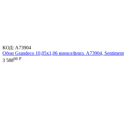
КОД:
A73904
Обои Grandeco 10,05х1,06 винил/флиз. A73904, Sentiment
00
Р
3 588