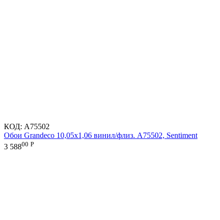
КОД:
A75502
Обои Grandeco 10,05х1,06 винил/флиз. A75502, Sentiment
00
Р
3 588