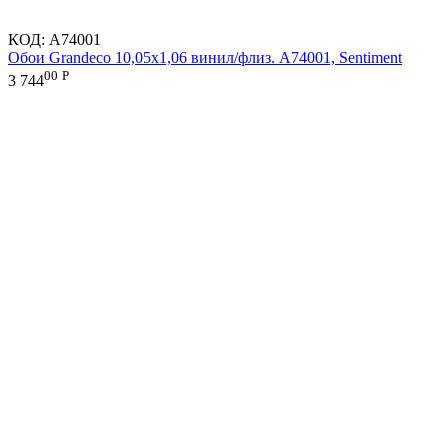
КОД:
A74001
Обои Grandeco 10,05х1,06 винил/флиз. A74001, Sentiment
00
Р
3 744