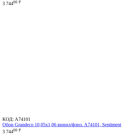
00
Р
3 744
КОД:
A74101
Обои Grandeco 10,05х1,06 винил/флиз. A74101, Sentiment
00
Р
3 744