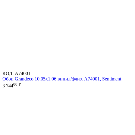
КОД:
A74001
Обои Grandeco 10,05х1,06 винил/флиз. A74001, Sentiment
00
Р
3 744