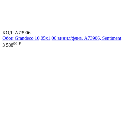
КОД:
A73906
Обои Grandeco 10,05х1,06 винил/флиз. A73906, Sentiment
00
Р
3 588