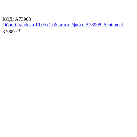
КОД:
A73908
Обои Grandeco 10,05х1,06 винил/флиз. A73908, Sentiment
00
Р
3 588