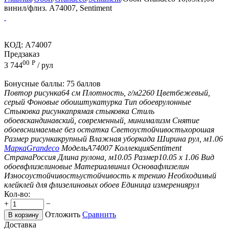
винил/флиз. A74007, Sentiment
КОД:
A74007
Предзаказ
00
Р
3 744
/ рул
Бонусные баллы:
75 баллов
Повтор рисунка
64 см
Плотность, г/м2
260
Цвет
бежевый,
серый
Фоновые обои
штукатурка
Тип обоев
рулонные
Стыковка рисунка
прямая стыковка
Стиль
обоев
скандинавский, современный, минимализм
Снятие
обоев
снимаемые без остатка
Светоустойчивость
хорошая
Размер рисунка
крупный
Влажная уборка
да
Ширина рул, м
1.06
Марка
Grandeco
Модель
A74007
Коллекция
Sentiment
Страна
Россия
Длина рулона, м
10.05
Размер
10.05 х 1.06
Вид
обоев
флизелиновые
Материал
винил
Основа
флизелин
Износоустойчивость
устойчивость к трению
Необходимый
клей
клей для флизелиновых обоев
Единица измерения
рул
Кол-во:
+
−
Отложить
Сравнить
В корзину
Доставка