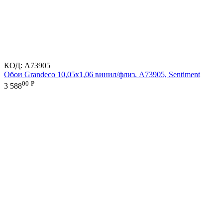
КОД:
A73905
Обои Grandeco 10,05х1,06 винил/флиз. A73905, Sentiment
00
Р
3 588