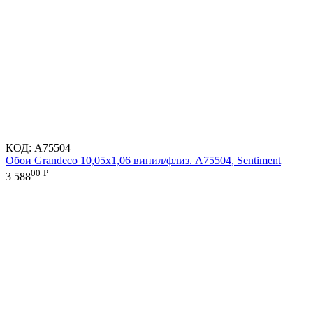
КОД:
A75504
Обои Grandeco 10,05х1,06 винил/флиз. A75504, Sentiment
00
Р
3 588