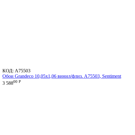
КОД:
A75503
Обои Grandeco 10,05х1,06 винил/флиз. A75503, Sentiment
00
Р
3 588