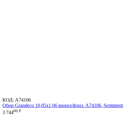
КОД:
A74106
Обои Grandeco 10,05х1,06 винил/флиз. A74106, Sentiment
00
Р
3 744