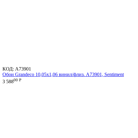
КОД:
A73901
Обои Grandeco 10,05х1,06 винил/флиз. A73901, Sentiment
00
Р
3 588