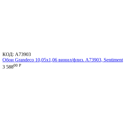
КОД:
A73903
Обои Grandeco 10,05х1,06 винил/флиз. A73903, Sentiment
00
Р
3 588