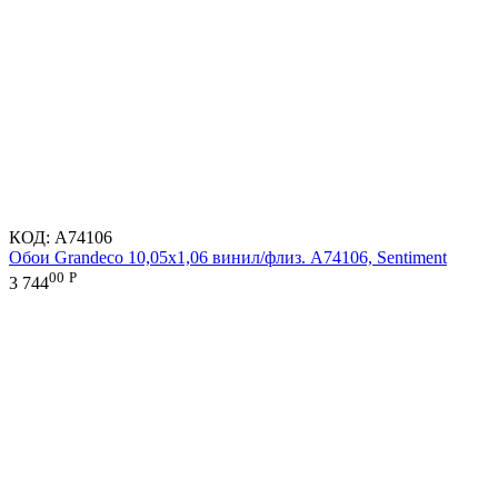
КОД:
A74106
Обои Grandeco 10,05х1,06 винил/флиз. A74106, Sentiment
00
Р
3 744