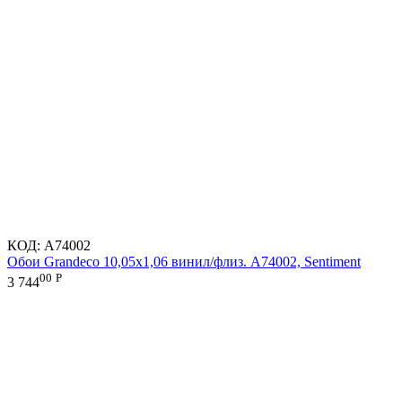
КОД:
A74002
Обои Grandeco 10,05х1,06 винил/флиз. A74002, Sentiment
00
Р
3 744