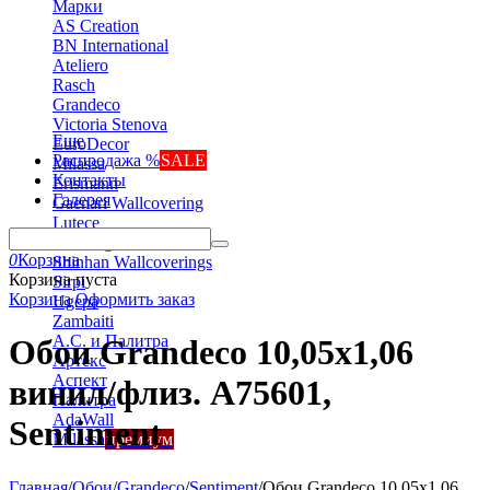
Марки
AS Creation
BN International
Ateliero
Rasch
Grandeco
Victoria Stenova
Еще
EuroDecor
Распродажа %
SALE
Milassa
Контакты
Erismann
Галерея
Gaenari Wallcovering
Lutece
Marburg
0
Корзина
Shinhan Wallcoverings
Корзина пуста
Sirpi
Корзина
Оформить заказ
Ugepa
Zambaiti
А.С. и Палитра
Обои Grandeco 10,05х1,06
Артекс
Аспект
винил/флиз. A75601,
Палитра
AdaWall
Sentiment
Milassa
премиум
Главная
/
Обои
/
Grandeco
/
Sentiment
/
Обои Grandeco 10,05х1,06