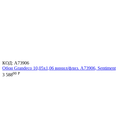
КОД:
A73906
Обои Grandeco 10,05х1,06 винил/флиз. A73906, Sentiment
00
Р
3 588