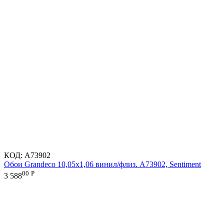
КОД:
A73902
Обои Grandeco 10,05х1,06 винил/флиз. A73902, Sentiment
00
Р
3 588