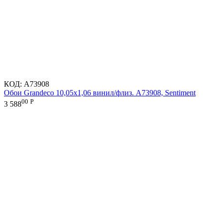
КОД:
A73908
Обои Grandeco 10,05х1,06 винил/флиз. A73908, Sentiment
00
Р
3 588