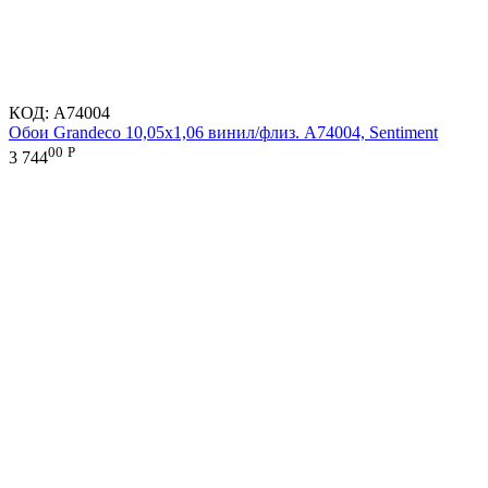
КОД:
A74004
Обои Grandeco 10,05х1,06 винил/флиз. A74004, Sentiment
00
Р
3 744