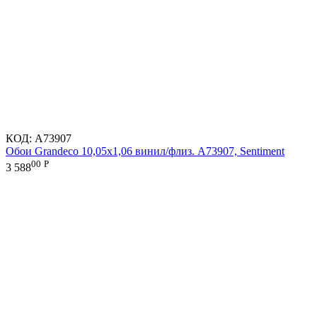
КОД:
A73907
Обои Grandeco 10,05х1,06 винил/флиз. A73907, Sentiment
00
Р
3 588