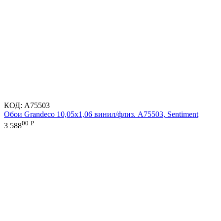
КОД:
A75503
Обои Grandeco 10,05х1,06 винил/флиз. A75503, Sentiment
00
Р
3 588