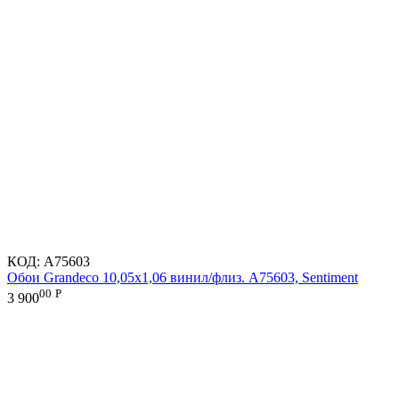
КОД:
A75603
Обои Grandeco 10,05х1,06 винил/флиз. A75603, Sentiment
00
Р
3 900