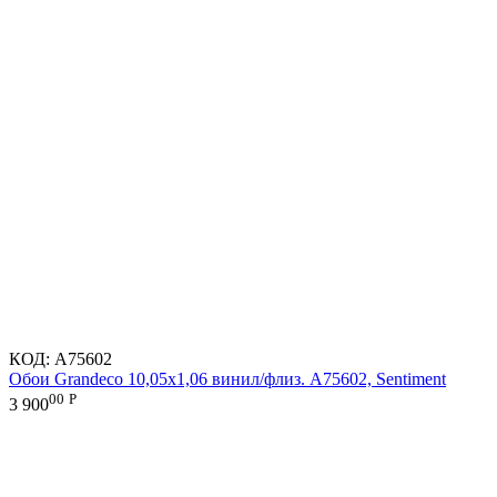
КОД:
A75602
Обои Grandeco 10,05х1,06 винил/флиз. A75602, Sentiment
00
Р
3 900