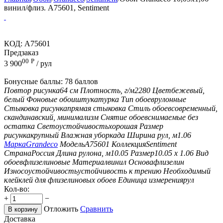
винил/флиз. A75601, Sentiment
КОД:
A75601
Предзаказ
00
Р
3 900
/ рул
Бонусные баллы:
78 баллов
Повтор рисунка
64 см
Плотность, г/м2
280
Цвет
бежевый,
белый
Фоновые обои
штукатурка
Тип обоев
рулонные
Стыковка рисунка
прямая стыковка
Стиль обоев
современный,
скандинавский, минимализм
Снятие обоев
снимаемые без
остатка
Светоустойчивость
хорошая
Размер
рисунка
крупный
Влажная уборка
да
Ширина рул, м
1.06
Марка
Grandeco
Модель
A75601
Коллекция
Sentiment
Страна
Россия
Длина рулона, м
10.05
Размер
10.05 х 1.06
Вид
обоев
флизелиновые
Материал
винил
Основа
флизелин
Износоустойчивость
устойчивость к трению
Необходимый
клей
клей для флизелиновых обоев
Единица измерения
рул
Кол-во:
+
−
Отложить
Сравнить
В корзину
Доставка