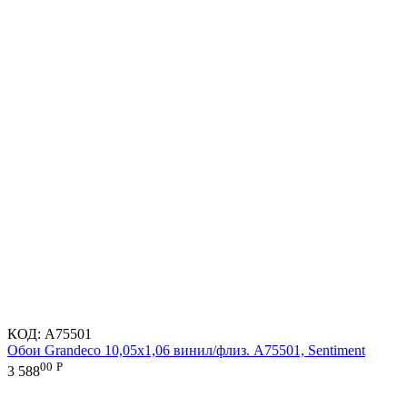
КОД:
A75501
Обои Grandeco 10,05х1,06 винил/флиз. A75501, Sentiment
00
Р
3 588