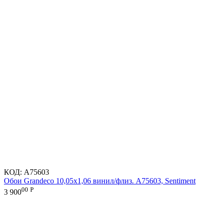
КОД:
A75603
Обои Grandeco 10,05х1,06 винил/флиз. A75603, Sentiment
00
Р
3 900