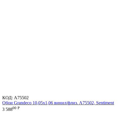
КОД:
A75502
Обои Grandeco 10,05х1,06 винил/флиз. A75502, Sentiment
00
Р
3 588