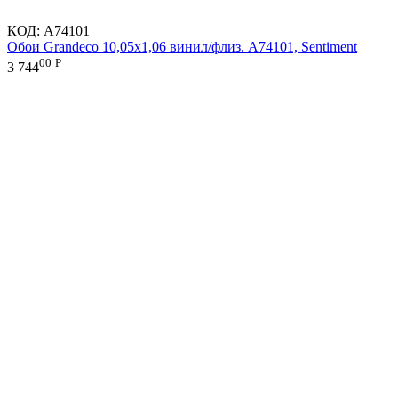
КОД:
A74101
Обои Grandeco 10,05х1,06 винил/флиз. A74101, Sentiment
00
Р
3 744