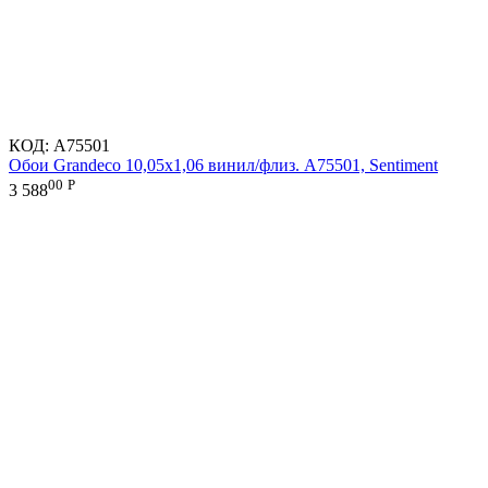
КОД:
A75501
Обои Grandeco 10,05х1,06 винил/флиз. A75501, Sentiment
00
Р
3 588