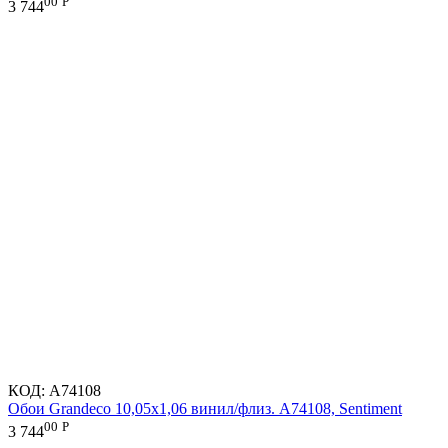
00
Р
3 744
КОД:
A74108
Обои Grandeco 10,05х1,06 винил/флиз. A74108, Sentiment
00
Р
3 744