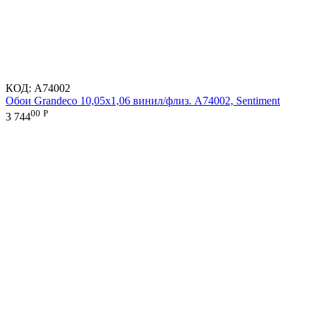
КОД:
A74002
Обои Grandeco 10,05х1,06 винил/флиз. A74002, Sentiment
00
Р
3 744