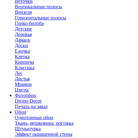
Веточки
Вертикальные полосы
Вензеля
Горизонтальные полосы
Гинко-билоба
Детские
Деревья
Дамаск
Доски
Елочка
Клетка
Кирпичи
Классика
Лес
Листья
Мрамор
Цветы
Фотообои
Divino Decor
Печать на заказ
Обои
Однотонные обои
Ткань, мешковина, рогожка
Штукатурка
Эффект окрашенной стены