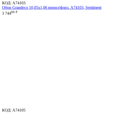
КОД:
A74103
Обои Grandeco 10,05х1,06 винил/флиз. A74103, Sentiment
00
Р
3 744
КОД:
A74105