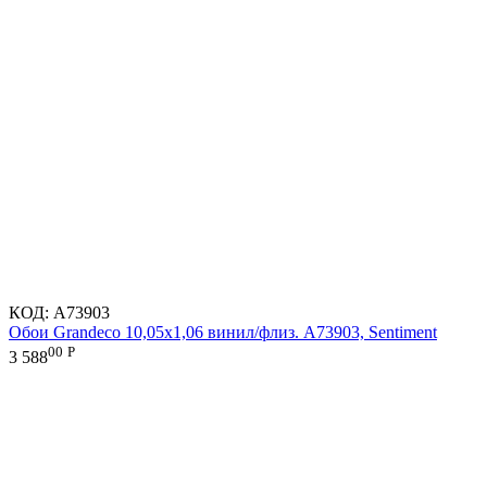
КОД:
A73903
Обои Grandeco 10,05х1,06 винил/флиз. A73903, Sentiment
00
Р
3 588