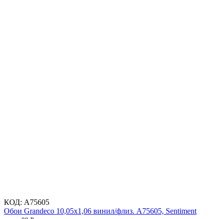
КОД:
A75605
Обои Grandeco 10,05х1,06 винил/флиз. A75605, Sentiment