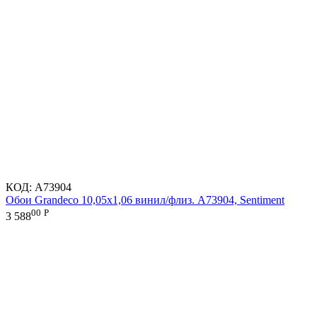
КОД:
A73904
Обои Grandeco 10,05х1,06 винил/флиз. A73904, Sentiment
00
Р
3 588