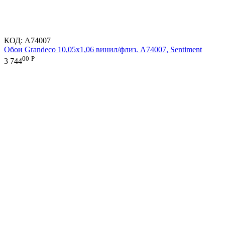
КОД:
A74007
Обои Grandeco 10,05х1,06 винил/флиз. A74007, Sentiment
00
Р
3 744