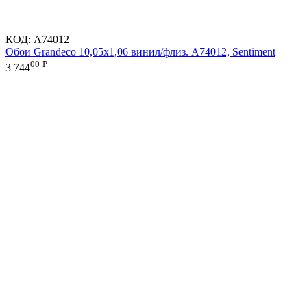
КОД:
A74012
Обои Grandeco 10,05х1,06 винил/флиз. A74012, Sentiment
00
Р
3 744