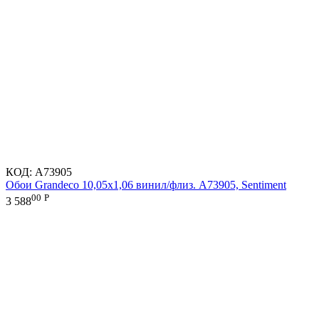
КОД:
A73905
Обои Grandeco 10,05х1,06 винил/флиз. A73905, Sentiment
00
Р
3 588