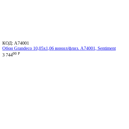
КОД:
A74001
Обои Grandeco 10,05х1,06 винил/флиз. A74001, Sentiment
00
Р
3 744