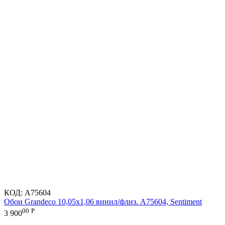
КОД:
A75604
Обои Grandeco 10,05х1,06 винил/флиз. A75604, Sentiment
00
Р
3 900