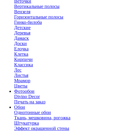
Веточки
Вертикальные полосы
Вензеля
Горизонтальные полосы
Гинко-билоба
Детские
Деревья
Дамаск
Доски
Елочка
Клетка
Кирпичи
Классика
Лес
Листья
Мрамор
Цветы
Фотообои
Divino Decor
Печать на заказ
Обои
Однотонные обои
Ткань, мешковина, рогожка
Штукатурка
Эффект окрашенной стены