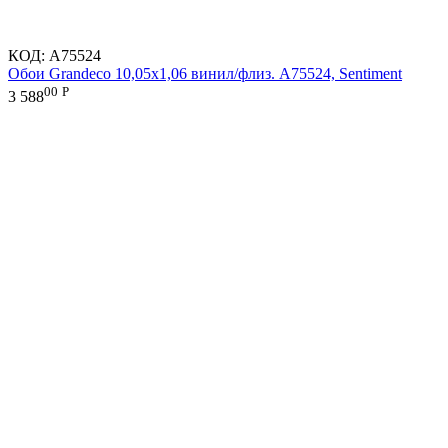
КОД:
A75524
Обои Grandeco 10,05х1,06 винил/флиз. A75524, Sentiment
00
Р
3 588