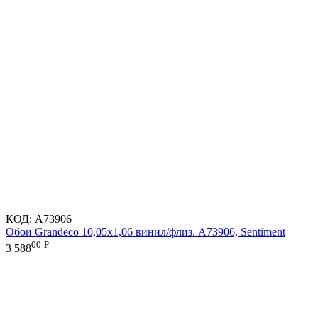
КОД:
A73906
Обои Grandeco 10,05х1,06 винил/флиз. A73906, Sentiment
00
Р
3 588