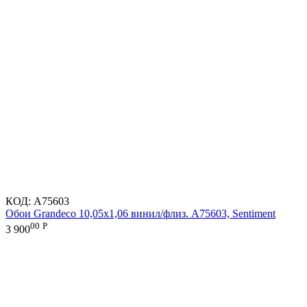
КОД:
A75603
Обои Grandeco 10,05х1,06 винил/флиз. A75603, Sentiment
00
Р
3 900