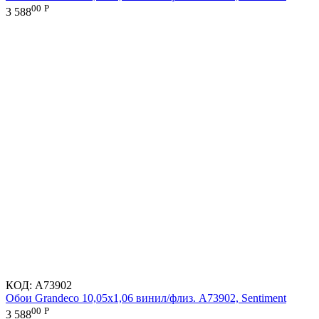
00
Р
3 588
КОД:
A73902
Обои Grandeco 10,05х1,06 винил/флиз. A73902, Sentiment
00
Р
3 588