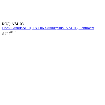
КОД:
A74103
Обои Grandeco 10,05х1,06 винил/флиз. A74103, Sentiment
00
Р
3 744