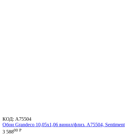
КОД:
A75504
Обои Grandeco 10,05х1,06 винил/флиз. A75504, Sentiment
00
Р
3 588