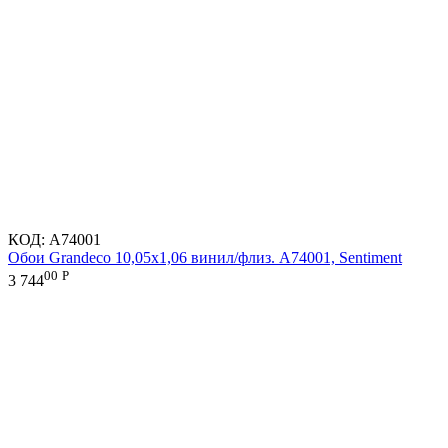
КОД:
A74001
Обои Grandeco 10,05х1,06 винил/флиз. A74001, Sentiment
00
Р
3 744