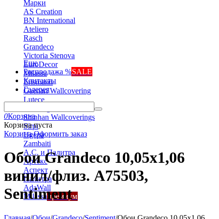
Марки
AS Creation
BN International
Ateliero
Rasch
Grandeco
Victoria Stenova
Еще
EuroDecor
Распродажа %
SALE
Milassa
Контакты
Erismann
Галерея
Gaenari Wallcovering
Lutece
Marburg
0
Корзина
Shinhan Wallcoverings
Корзина пуста
Sirpi
Корзина
Оформить заказ
Ugepa
Zambaiti
А.С. и Палитра
Обои Grandeco 10,05х1,06
Артекс
Аспект
винил/флиз. A75503,
Палитра
AdaWall
Sentiment
Milassa
премиум
Главная
/
Обои
/
Grandeco
/
Sentiment
/
Обои Grandeco 10,05х1,06