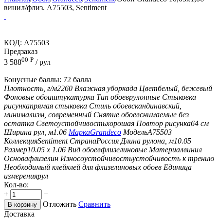
винил/флиз. A75503, Sentiment
КОД:
A75503
Предзаказ
00
Р
3 588
/ рул
Бонусные баллы:
72 балла
Плотность, г/м2
260
Влажная уборка
да
Цвет
белый, бежевый
Фоновые обои
штукатурка
Тип обоев
рулонные
Стыковка
рисунка
прямая стыковка
Стиль обоев
скандинавский,
минимализм, современный
Снятие обоев
снимаемые без
остатка
Светоустойчивость
хорошая
Повтор рисунка
64 см
Ширина рул, м
1.06
Марка
Grandeco
Модель
A75503
Коллекция
Sentiment
Страна
Россия
Длина рулона, м
10.05
Размер
10.05 х 1.06
Вид обоев
флизелиновые
Материал
винил
Основа
флизелин
Износоустойчивость
устойчивость к трению
Необходимый клей
клей для флизелиновых обоев
Единица
измерения
рул
Кол-во:
+
−
Отложить
Сравнить
В корзину
Доставка