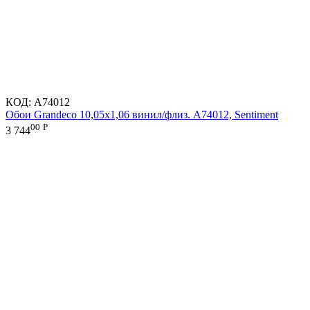
КОД:
A74012
Обои Grandeco 10,05х1,06 винил/флиз. A74012, Sentiment
00
Р
3 744