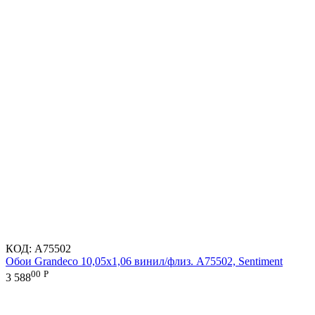
КОД:
A75502
Обои Grandeco 10,05х1,06 винил/флиз. A75502, Sentiment
00
Р
3 588