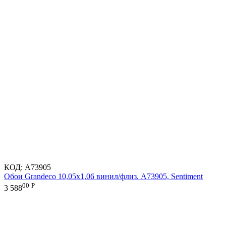
КОД:
A73905
Обои Grandeco 10,05х1,06 винил/флиз. A73905, Sentiment
00
Р
3 588