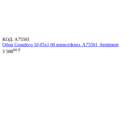
КОД:
A75501
Обои Grandeco 10,05х1,06 винил/флиз. A75501, Sentiment
00
Р
3 588