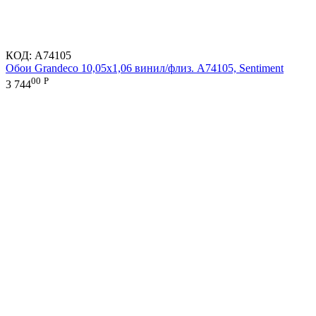
КОД:
A74105
Обои Grandeco 10,05х1,06 винил/флиз. A74105, Sentiment
00
Р
3 744