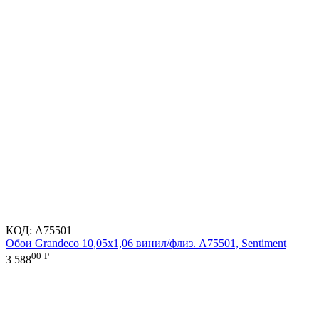
КОД:
A75501
Обои Grandeco 10,05х1,06 винил/флиз. A75501, Sentiment
00
Р
3 588