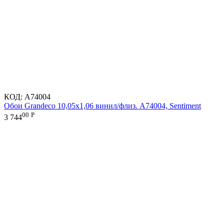
КОД:
A74004
Обои Grandeco 10,05х1,06 винил/флиз. A74004, Sentiment
00
Р
3 744