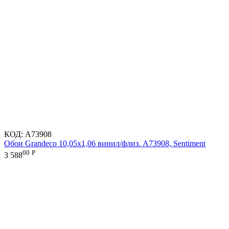
КОД:
A73908
Обои Grandeco 10,05х1,06 винил/флиз. A73908, Sentiment
00
Р
3 588