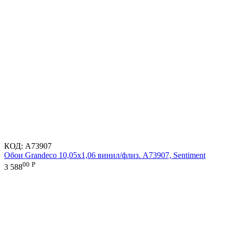
КОД:
A73907
Обои Grandeco 10,05х1,06 винил/флиз. A73907, Sentiment
00
Р
3 588