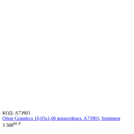
КОД:
A73903
Обои Grandeco 10,05х1,06 винил/флиз. A73903, Sentiment
00
Р
3 588