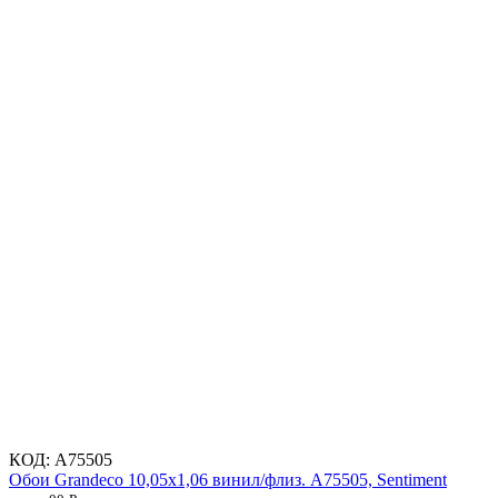
КОД:
A75505
Обои Grandeco 10,05х1,06 винил/флиз. A75505, Sentiment