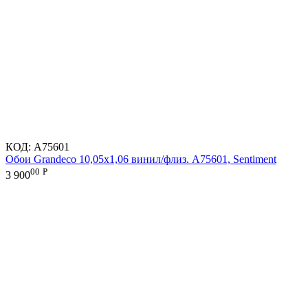
КОД:
A75601
Обои Grandeco 10,05х1,06 винил/флиз. A75601, Sentiment
00
Р
3 900