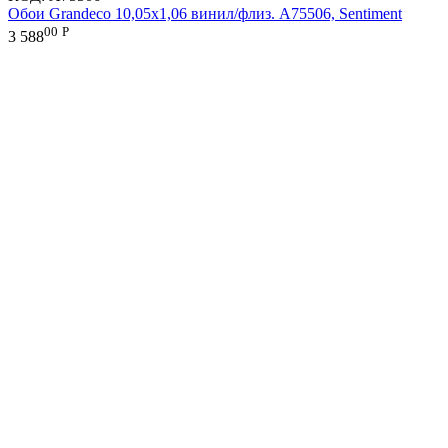
Обои Grandeco 10,05х1,06 винил/флиз. A75506, Sentiment
00
Р
3 588