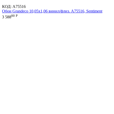
КОД:
A75516
Обои Grandeco 10,05х1,06 винил/флиз. A75516, Sentiment
00
Р
3 588