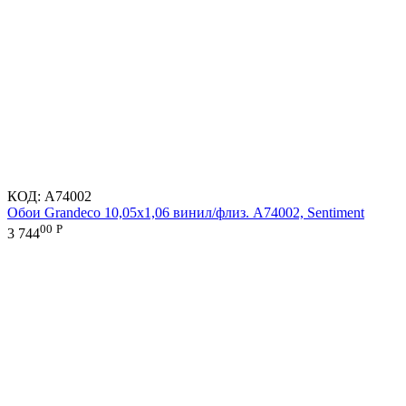
КОД:
A74002
Обои Grandeco 10,05х1,06 винил/флиз. A74002, Sentiment
00
Р
3 744