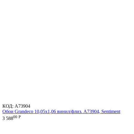
КОД:
A73904
Обои Grandeco 10,05х1,06 винил/флиз. A73904, Sentiment
00
Р
3 588