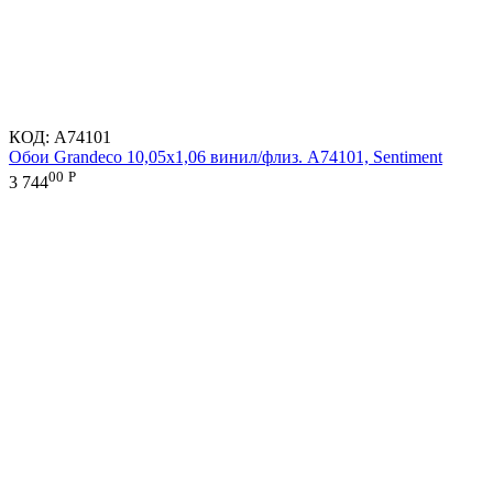
КОД:
A74101
Обои Grandeco 10,05х1,06 винил/флиз. A74101, Sentiment
00
Р
3 744