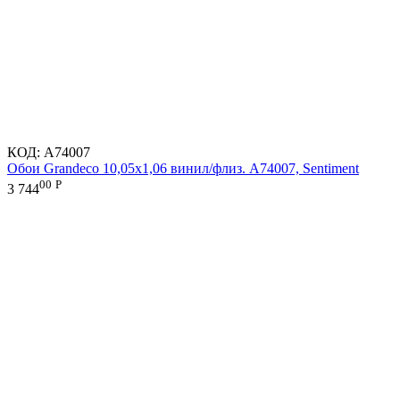
КОД:
A74007
Обои Grandeco 10,05х1,06 винил/флиз. A74007, Sentiment
00
Р
3 744