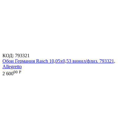
КОД:
793321
Обои Германия Rasch 10,05x0,53 винил/флиз. 793321,
Allegretto
00
Р
2 600