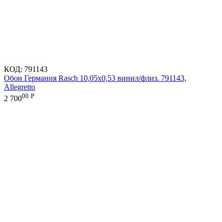
КОД:
791143
Обои Германия Rasch 10,05x0,53 винил/флиз. 791143,
Allegretto
00
Р
2 700