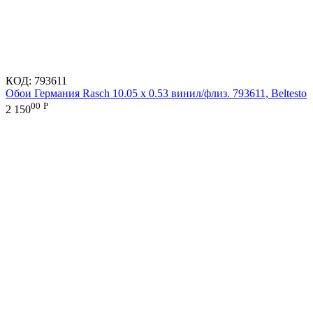
КОД:
793611
Обои Германия Rasch 10.05 х 0.53 винил/флиз. 793611, Beltesto
00
Р
2 150