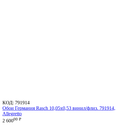
КОД:
791914
Обои Германия Rasch 10,05x0,53 винил/флиз. 791914,
Allegretto
00
Р
2 600