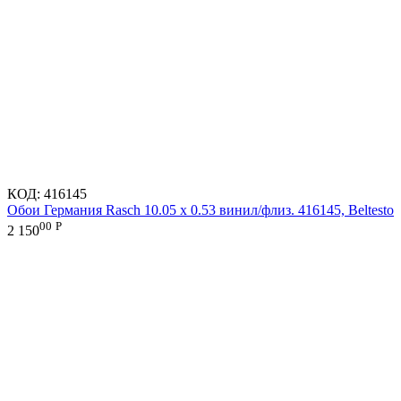
КОД:
416145
Обои Германия Rasch 10.05 х 0.53 винил/флиз. 416145, Beltesto
00
Р
2 150