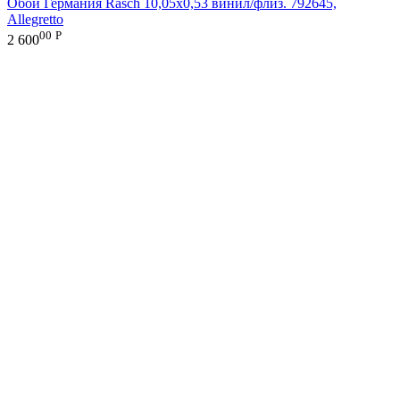
Обои Германия Rasch 10,05x0,53 винил/флиз. 792645,
Allegretto
00
Р
2 600