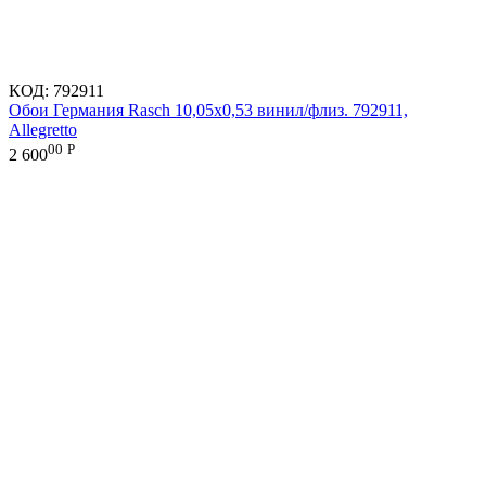
КОД:
792911
Обои Германия Rasch 10,05x0,53 винил/флиз. 792911,
Allegretto
00
Р
2 600