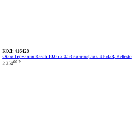
КОД:
416428
Обои Германия Rasch 10.05 х 0.53 винил/флиз. 416428, Beltesto
00
Р
2 350