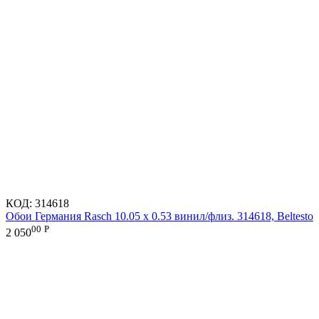
КОД:
314618
Обои Германия Rasch 10.05 х 0.53 винил/флиз. 314618, Beltesto
00
Р
2 050