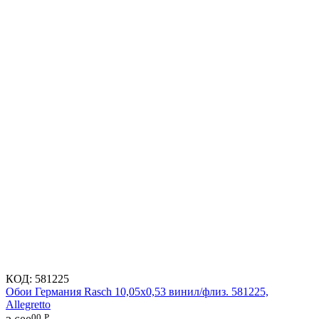
КОД:
581225
Обои Германия Rasch 10,05x0,53 винил/флиз. 581225,
Allegretto
00
Р