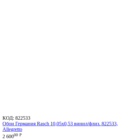
КОД:
822533
Обои Германия Rasch 10,05x0,53 винил/флиз. 822533,
Allegretto
00
Р
2 600