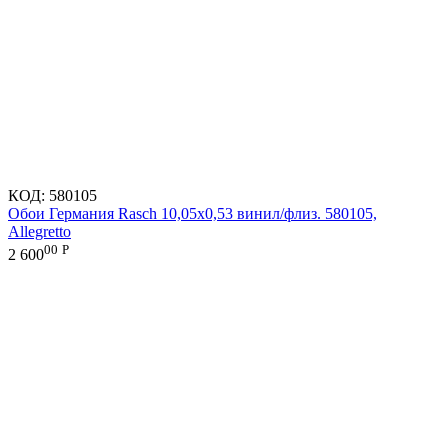
КОД:
580105
Обои Германия Rasch 10,05x0,53 винил/флиз. 580105,
Allegretto
00
Р
2 600