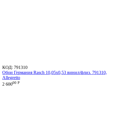
КОД:
791310
Обои Германия Rasch 10,05x0,53 винил/флиз. 791310,
Allegretto
00
Р
2 600