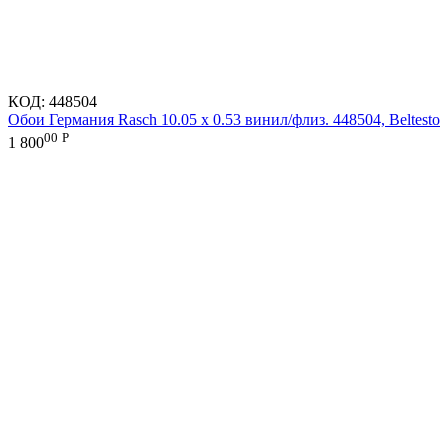
КОД:
448504
Обои Германия Rasch 10.05 х 0.53 винил/флиз. 448504, Beltesto
00
Р
1 800