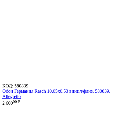
КОД:
580839
Обои Германия Rasch 10,05x0,53 винил/флиз. 580839,
Allegretto
00
Р
2 600