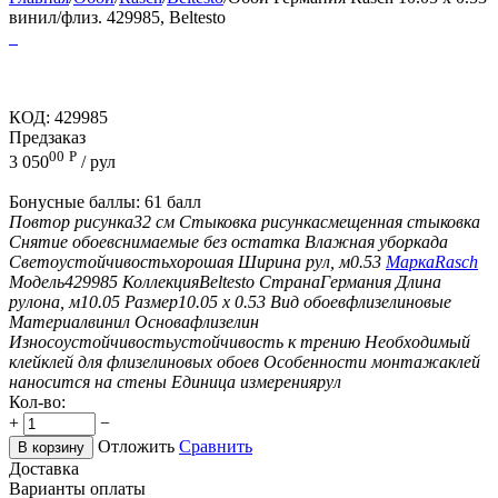
винил/флиз. 429985, Beltesto
КОД:
429985
Предзаказ
00
Р
3 050
/ рул
Бонусные баллы:
61 балл
Повтор рисунка
32 см
Стыковка рисунка
смещенная стыковка
Снятие обоев
снимаемые без остатка
Влажная уборка
да
Светоустойчивость
хорошая
Ширина рул, м
0.53
Марка
Rasch
Модель
429985
Коллекция
Beltesto
Страна
Германия
Длина
рулона, м
10.05
Размер
10.05 х 0.53
Вид обоев
флизелиновые
Материал
винил
Основа
флизелин
Износоустойчивость
устойчивость к трению
Необходимый
клей
клей для флизелиновых обоев
Особенности монтажа
клей
наносится на стены
Единица измерения
рул
Кол-во:
+
−
Отложить
Сравнить
В корзину
Доставка
Варианты оплаты