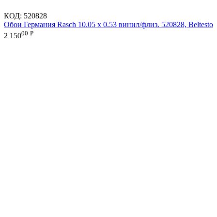
КОД:
520828
Обои Германия Rasch 10.05 х 0.53 винил/флиз. 520828, Beltesto
00
Р
2 150