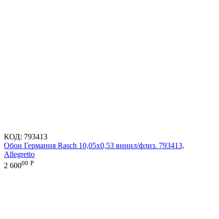
КОД:
793413
Обои Германия Rasch 10,05x0,53 винил/флиз. 793413,
Allegretto
00
Р
2 600