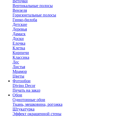
Веточки
Вертикальные полосы
Вензеля
Горизонтальные полосы
Гинко-билоба
Детские
Деревья
Дамаск
Доски
Елочка
Клетка
Кирпичи
Классика
Лес
Листья
Мрамор
Цветы
Фотообои
Divino Decor
Печать на заказ
Обои
Однотонные обои
Ткань, мешковина, рогожка
Штукатурка
Эффект окрашенной стены