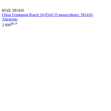
КОД:
581416
Обои Германия Rasch 10,05x0,53 винил/флиз. 581416,
Allegretto
00
Р
2 600