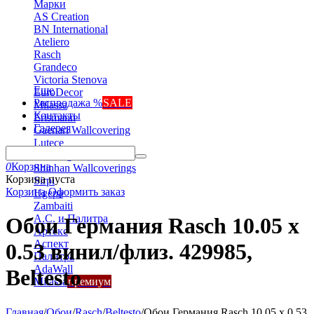
Марки
AS Creation
BN International
Ateliero
Rasch
Grandeco
Victoria Stenova
Еще
EuroDecor
Распродажа %
SALE
Milassa
Контакты
Erismann
Галерея
Gaenari Wallcovering
Lutece
Marburg
0
Корзина
Shinhan Wallcoverings
Корзина пуста
Sirpi
Корзина
Оформить заказ
Ugepa
Zambaiti
А.С. и Палитра
Обои Германия Rasch 10.05 х
Артекс
Аспект
0.53 винил/флиз. 429985,
Палитра
AdaWall
Beltesto
Milassa
премиум
Главная
/
Обои
/
Rasch
/
Beltesto
/
Обои Германия Rasch 10.05 х 0.53