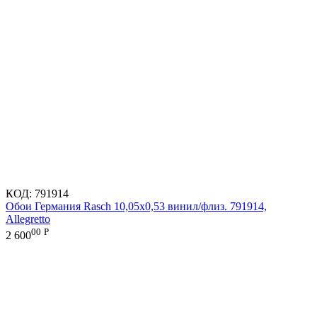
КОД:
791914
Обои Германия Rasch 10,05x0,53 винил/флиз. 791914,
Allegretto
00
Р
2 600