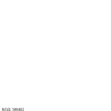
КОД:
580402