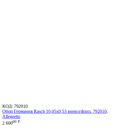
КОД:
792010
Обои Германия Rasch 10,05x0,53 винил/флиз. 792010,
Allegretto
00
Р
2 600