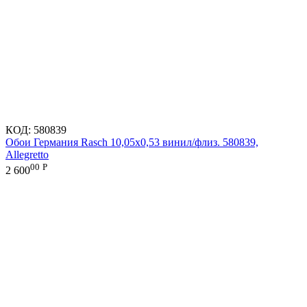
КОД:
580839
Обои Германия Rasch 10,05x0,53 винил/флиз. 580839,
Allegretto
00
Р
2 600