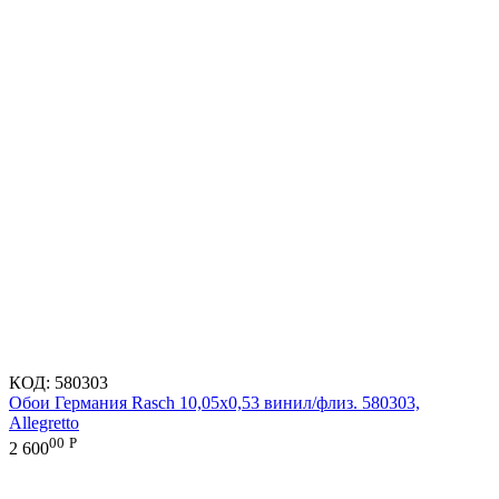
КОД:
580303
Обои Германия Rasch 10,05x0,53 винил/флиз. 580303,
Allegretto
00
Р
2 600