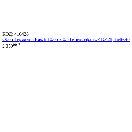
КОД:
416428
Обои Германия Rasch 10.05 х 0.53 винил/флиз. 416428, Beltesto
00
Р
2 350