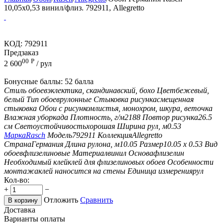
10,05x0,53 винил/флиз. 792911, Allegretto
КОД:
792911
Предзаказ
00
Р
2 600
/ рул
Бонусные баллы:
52 балла
Стиль обоев
эклектика, скандинавский, бохо
Цвет
бежевый,
белый
Тип обоев
рулонные
Стыковка рисунка
смещенная
стыковка
Обои с рисунком
листья, монохром, шкура, веточка
Влажная уборка
да
Плотность, г/м2
188
Повтор рисунка
26.5
см
Светоустойчивость
хорошая
Ширина рул, м
0.53
Марка
Rasch
Модель
792911
Коллекция
Allegretto
Страна
Германия
Длина рулона, м
10.05
Размер
10.05 х 0.53
Вид
обоев
флизелиновые
Материал
винил
Основа
флизелин
Необходимый клей
клей для флизелиновых обоев
Особенности
монтажа
клей наносится на стены
Единица измерения
рул
Кол-во:
+
−
Отложить
Сравнить
В корзину
Доставка
Варианты оплаты