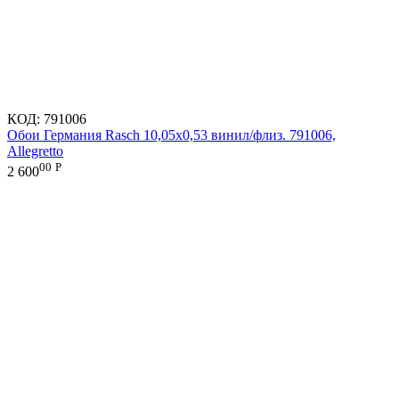
КОД:
791006
Обои Германия Rasch 10,05x0,53 винил/флиз. 791006,
Allegretto
00
Р
2 600