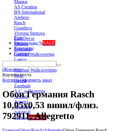
Марки
AS Creation
BN International
Ateliero
Rasch
Grandeco
Victoria Stenova
Еще
EuroDecor
Распродажа %
SALE
Milassa
Контакты
Erismann
Галерея
Gaenari Wallcovering
Lutece
Marburg
0
Корзина
Shinhan Wallcoverings
Корзина пуста
Sirpi
Корзина
Оформить заказ
Ugepa
Zambaiti
А.С. и Палитра
Обои Германия Rasch
Артекс
Аспект
10,05x0,53 винил/флиз.
Палитра
AdaWall
792911, Allegretto
Milassa
премиум
Главная
/
Обои
/
Rasch
/
Allegretto
/
Обои Германия Rasch