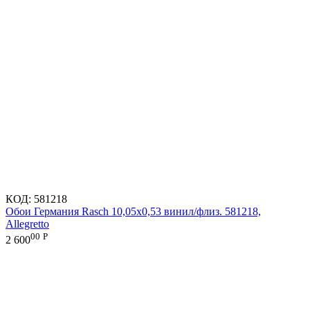
КОД:
581218
Обои Германия Rasch 10,05x0,53 винил/флиз. 581218,
Allegretto
00
Р
2 600