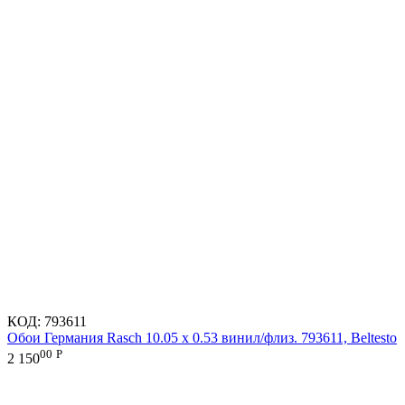
КОД:
793611
Обои Германия Rasch 10.05 х 0.53 винил/флиз. 793611, Beltesto
00
Р
2 150