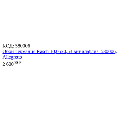
КОД:
580006
Обои Германия Rasch 10,05x0,53 винил/флиз. 580006,
Allegretto
00
Р
2 600