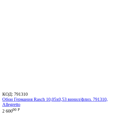
КОД:
791310
Обои Германия Rasch 10,05x0,53 винил/флиз. 791310,
Allegretto
00
Р
2 600