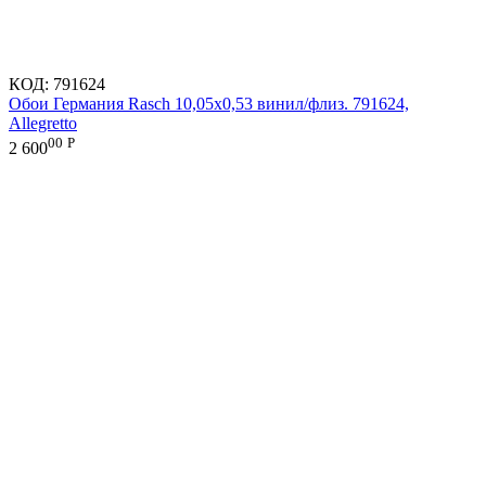
КОД:
791624
Обои Германия Rasch 10,05x0,53 винил/флиз. 791624,
Allegretto
00
Р
2 600