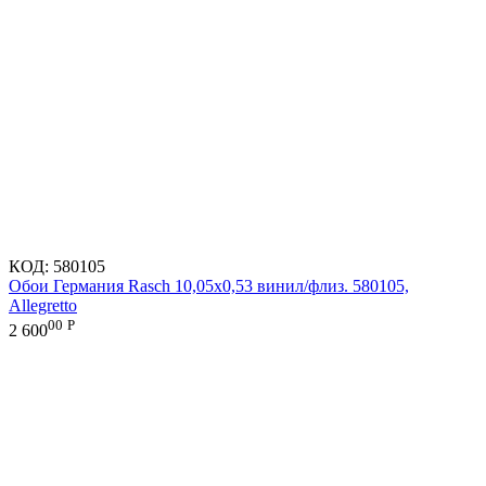
КОД:
580105
Обои Германия Rasch 10,05x0,53 винил/флиз. 580105,
Allegretto
00
Р
2 600