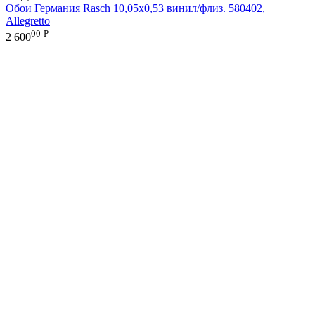
Обои Германия Rasch 10,05x0,53 винил/флиз. 580402,
Allegretto
00
Р
2 600