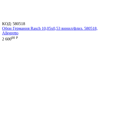
КОД:
580518
Обои Германия Rasch 10,05x0,53 винил/флиз. 580518,
Allegretto
00
Р
2 600