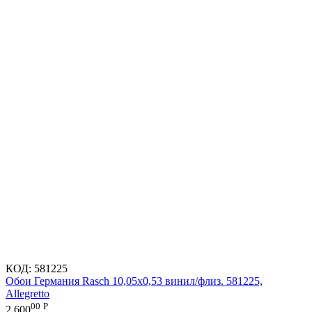
КОД:
581225
Обои Германия Rasch 10,05x0,53 винил/флиз. 581225,
Allegretto
00
Р
2 600