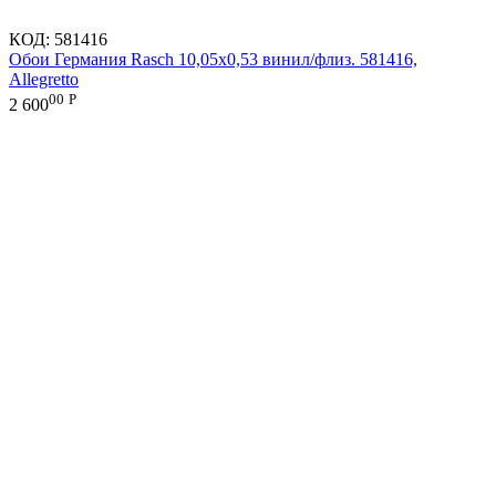
КОД:
581416
Обои Германия Rasch 10,05x0,53 винил/флиз. 581416,
Allegretto
00
Р
2 600