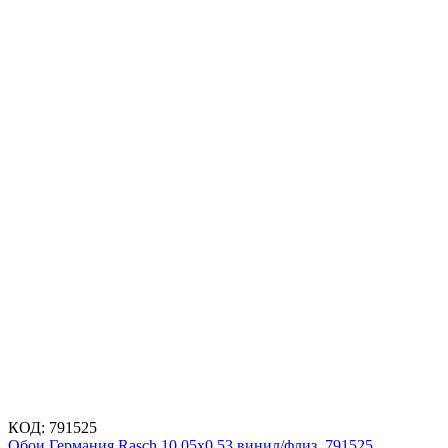
КОД:
791525
Обои Германия Rasch 10,05x0,53 винил/флиз. 791525,