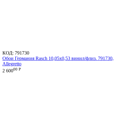
КОД:
791730
Обои Германия Rasch 10,05x0,53 винил/флиз. 791730,
Allegretto
00
Р
2 600