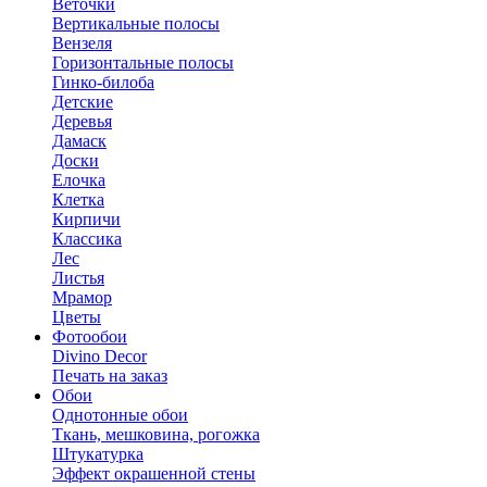
Веточки
Вертикальные полосы
Вензеля
Горизонтальные полосы
Гинко-билоба
Детские
Деревья
Дамаск
Доски
Елочка
Клетка
Кирпичи
Классика
Лес
Листья
Мрамор
Цветы
Фотообои
Divino Decor
Печать на заказ
Обои
Однотонные обои
Ткань, мешковина, рогожка
Штукатурка
Эффект окрашенной стены