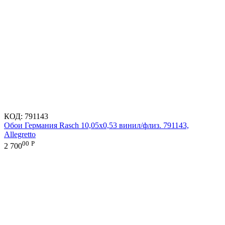
КОД:
791143
Обои Германия Rasch 10,05x0,53 винил/флиз. 791143,
Allegretto
00
Р
2 700