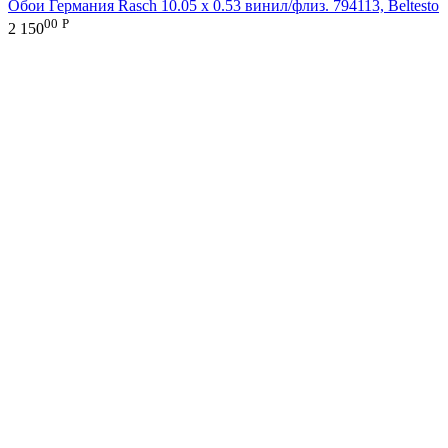
Обои Германия Rasch 10.05 х 0.53 винил/флиз. 794113, Beltesto
00
Р
2 150