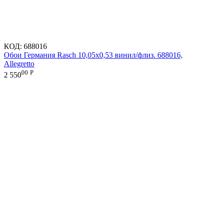
КОД:
688016
Обои Германия Rasch 10,05x0,53 винил/флиз. 688016,
Allegretto
00
Р
2 550