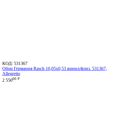
КОД:
531367
Обои Германия Rasch 10,05x0,53 винил/флиз. 531367,
Allegretto
00
Р
2 550