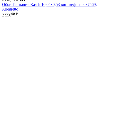
Обои Германия Rasch 10,05x0,53 винил/флиз. 687569,
Allegretto
00
Р
2 550