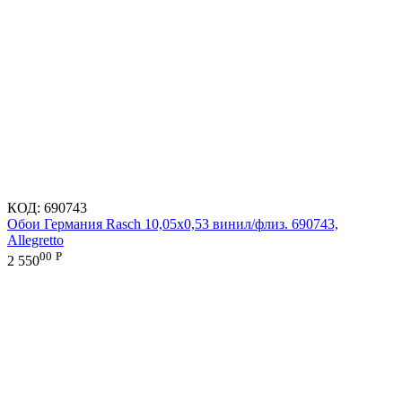
КОД:
690743
Обои Германия Rasch 10,05x0,53 винил/флиз. 690743,
Allegretto
00
Р
2 550