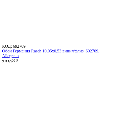
КОД:
692709
Обои Германия Rasch 10,05x0,53 винил/флиз. 692709,
Allegretto
00
Р
2 550