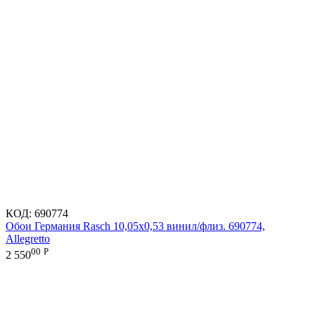
КОД:
690774
Обои Германия Rasch 10,05x0,53 винил/флиз. 690774,
Allegretto
00
Р
2 550