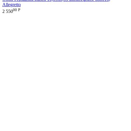
Allegretto
00
Р
2 550