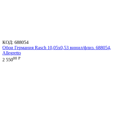
КОД:
688054
Обои Германия Rasch 10,05x0,53 винил/флиз. 688054,
Allegretto
00
Р
2 550