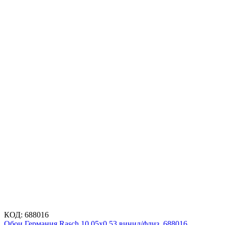
КОД:
688016
Обои Германия Rasch 10,05x0,53 винил/флиз. 688016,