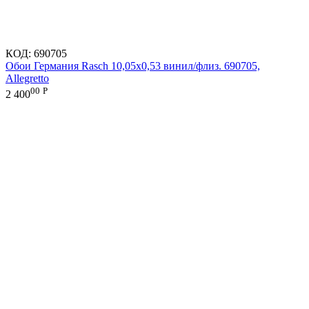
КОД:
690705
Обои Германия Rasch 10,05x0,53 винил/флиз. 690705,
Allegretto
00
Р
2 400