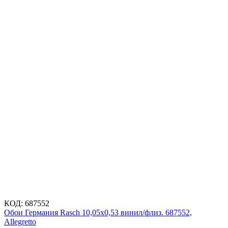
КОД:
687552
Обои Германия Rasch 10,05x0,53 винил/флиз. 687552,
Allegretto