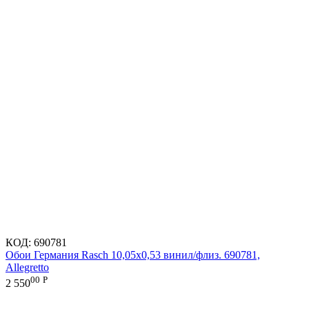
КОД:
690781
Обои Германия Rasch 10,05x0,53 винил/флиз. 690781,
Allegretto
00
Р
2 550