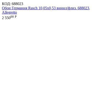
КОД:
688023
Обои Германия Rasch 10,05x0,53 винил/флиз. 688023,
Allegretto
00
Р
2 550