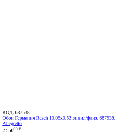
КОД:
687538
Обои Германия Rasch 10,05x0,53 винил/флиз. 687538,
Allegretto
00
Р
2 550