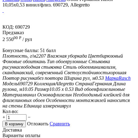
10,05x0,53 винил/флиз. 690729, Allegretto
КОД:
690729
Предзаказ
00
Р
2 550
/ рул
Бонусные баллы:
51 балл
Плотность, г/м2
207
Влажная уборка
да
Цвет
бирюзовый
Фоновые обои
ткань
Тип обоев
рулонные
Стыковка
рисунка
свободная стыковка
Стиль обоев
минимализм,
скандинавский, современный
Светоустойчивость
хорошая
Повтор рисунка
без повтора
Ширина рул, м
0.53
Марка
Rasch
Модель
690729
Коллекция
Allegretto
Страна
Германия
Длина
рулона, м
10.05
Размер
10.05 х 0.53
Вид обоев
флизелиновые
Материал
винил
Основа
флизелин
Необходимый клей
клей для
флизелиновых обоев
Особенности монтажа
клей наносится
на стены
Единица измерения
рул
Кол-во:
+
−
Отложить
Сравнить
В корзину
Доставка
Варианты оплаты