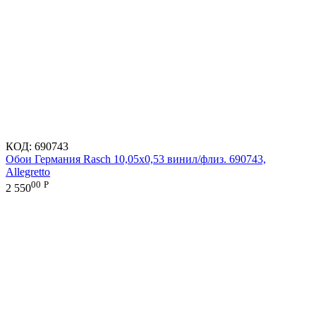
КОД:
690743
Обои Германия Rasch 10,05x0,53 винил/флиз. 690743,
Allegretto
00
Р
2 550