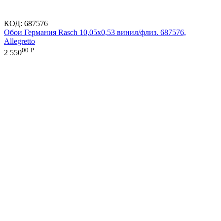
КОД:
687576
Обои Германия Rasch 10,05x0,53 винил/флиз. 687576,
Allegretto
00
Р
2 550