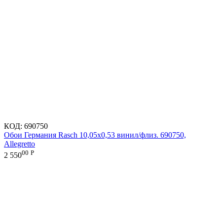
КОД:
690750
Обои Германия Rasch 10,05x0,53 винил/флиз. 690750,
Allegretto
00
Р
2 550