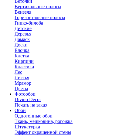
Веточки
Вертикальные полосы
Вензеля
Горизонтальные полосы
Гинко-билоба
Детские
Деревья
Дамаск
Доски
Елочка
Клетка
Кирпичи
Классика
Лес
Листья
Мрамор
Цветы
Фотообои
Divino Decor
Печать на заказ
Обои
Однотонные обои
Ткань, мешковина, рогожка
Штукатурка
Эффект окрашенной стены