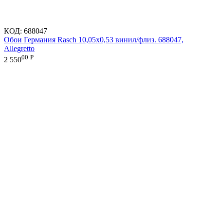
КОД:
688047
Обои Германия Rasch 10,05x0,53 винил/флиз. 688047,
Allegretto
00
Р
2 550