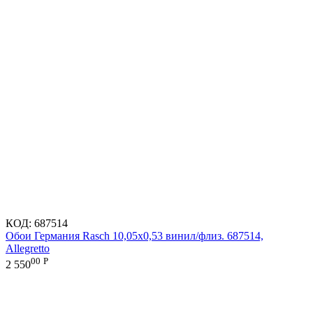
КОД:
687514
Обои Германия Rasch 10,05x0,53 винил/флиз. 687514,
Allegretto
00
Р
2 550