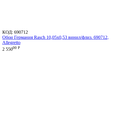
КОД:
690712
Обои Германия Rasch 10,05x0,53 винил/флиз. 690712,
Allegretto
00
Р
2 550