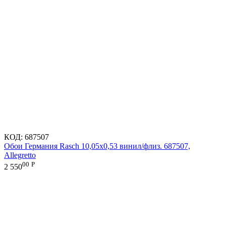
КОД:
687507
Обои Германия Rasch 10,05x0,53 винил/флиз. 687507,
Allegretto
00
Р
2 550