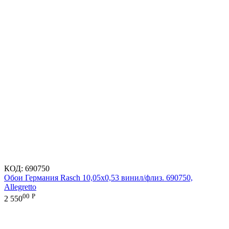
КОД:
690750
Обои Германия Rasch 10,05x0,53 винил/флиз. 690750,
Allegretto
00
Р
2 550