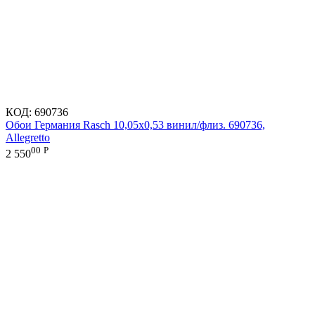
КОД:
690736
Обои Германия Rasch 10,05x0,53 винил/флиз. 690736,
Allegretto
00
Р
2 550