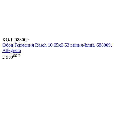
КОД:
688009
Обои Германия Rasch 10,05x0,53 винил/флиз. 688009,
Allegretto
00
Р
2 550