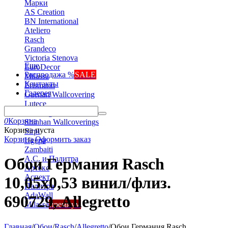
Марки
AS Creation
BN International
Ateliero
Rasch
Grandeco
Victoria Stenova
Еще
EuroDecor
Распродажа %
SALE
Milassa
Контакты
Erismann
Галерея
Gaenari Wallcovering
Lutece
Marburg
0
Корзина
Shinhan Wallcoverings
Корзина пуста
Sirpi
Корзина
Оформить заказ
Ugepa
Zambaiti
А.С. и Палитра
Обои Германия Rasch
Артекс
Аспект
10,05x0,53 винил/флиз.
Палитра
AdaWall
690729, Allegretto
Milassa
премиум
Главная
/
Обои
/
Rasch
/
Allegretto
/
Обои Германия Rasch