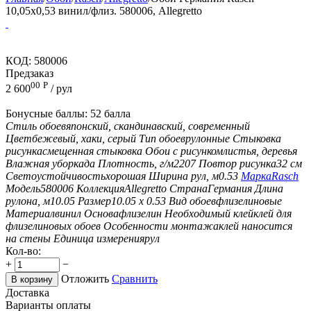
10,05x0,53 винил/флиз. 580006, Allegretto
КОД:
580006
Предзаказ
00
Р
2 600
/ рул
Бонусные баллы:
52 балла
Стиль обоев
японский, скандинавский, современный
Цвет
бежевый, хаки, серый
Тип обоев
рулонные
Стыковка
рисунка
смещенная стыковка
Обои с рисунком
листья, деревья
Влажная уборка
да
Плотность, г/м2
207
Повтор рисунка
32 см
Светоустойчивость
хорошая
Ширина рул, м
0.53
Марка
Rasch
Модель
580006
Коллекция
Allegretto
Страна
Германия
Длина
рулона, м
10.05
Размер
10.05 х 0.53
Вид обоев
флизелиновые
Материал
винил
Основа
флизелин
Необходимый клей
клей для
флизелиновых обоев
Особенности монтажа
клей наносится
на стены
Единица измерения
рул
Кол-во:
+
−
Отложить
Сравнить
В корзину
Доставка
Варианты оплаты