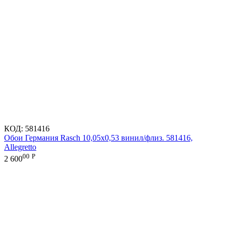
КОД:
581416
Обои Германия Rasch 10,05x0,53 винил/флиз. 581416,
Allegretto
00
Р
2 600