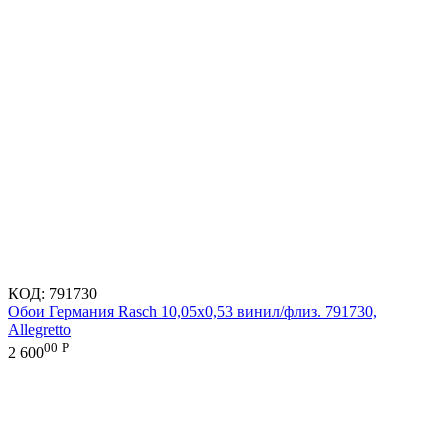
КОД:
791730
Обои Германия Rasch 10,05x0,53 винил/флиз. 791730,
Allegretto
00
Р
2 600