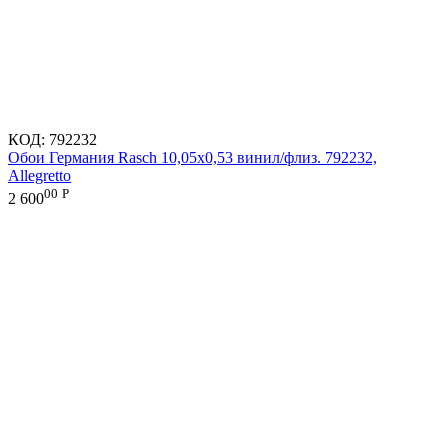
КОД:
792232
Обои Германия Rasch 10,05x0,53 винил/флиз. 792232,
Allegretto
00
Р
2 600