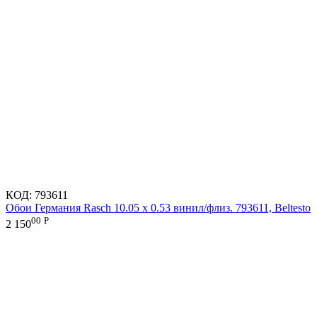
КОД:
793611
Обои Германия Rasch 10.05 х 0.53 винил/флиз. 793611, Beltesto
00
Р
2 150