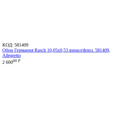
КОД:
581409
Обои Германия Rasch 10,05x0,53 винил/флиз. 581409,
Allegretto
00
Р
2 600