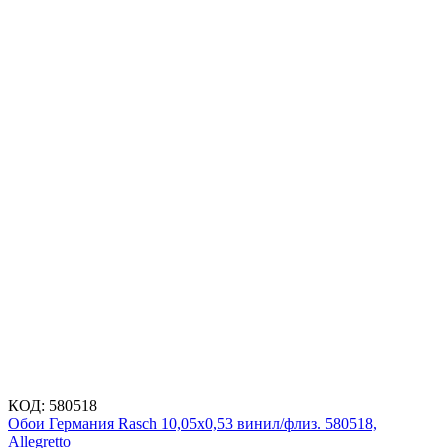
КОД:
580518
Обои Германия Rasch 10,05x0,53 винил/флиз. 580518,
Allegretto