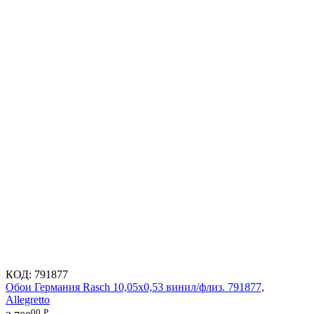
КОД:
791877
Обои Германия Rasch 10,05x0,53 винил/флиз. 791877,
Allegretto
00
Р