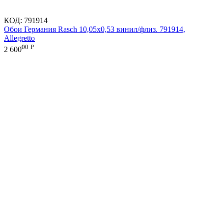
КОД:
791914
Обои Германия Rasch 10,05x0,53 винил/флиз. 791914,
Allegretto
00
Р
2 600