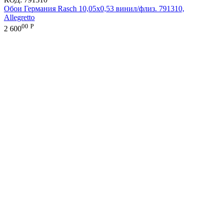
Обои Германия Rasch 10,05x0,53 винил/флиз. 791310,
Allegretto
00
Р
2 600