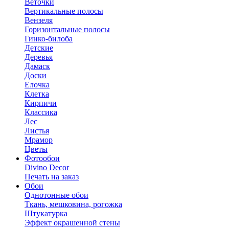
Веточки
Вертикальные полосы
Вензеля
Горизонтальные полосы
Гинко-билоба
Детские
Деревья
Дамаск
Доски
Елочка
Клетка
Кирпичи
Классика
Лес
Листья
Мрамор
Цветы
Фотообои
Divino Decor
Печать на заказ
Обои
Однотонные обои
Ткань, мешковина, рогожка
Штукатурка
Эффект окрашенной стены