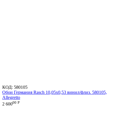
КОД:
580105
Обои Германия Rasch 10,05x0,53 винил/флиз. 580105,
Allegretto
00
Р
2 600