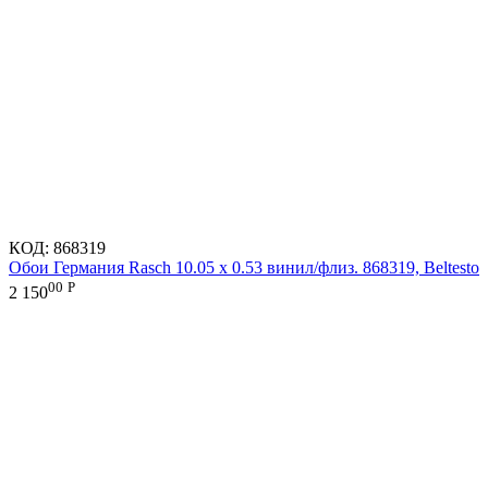
КОД:
868319
Обои Германия Rasch 10.05 х 0.53 винил/флиз. 868319, Beltesto
00
Р
2 150