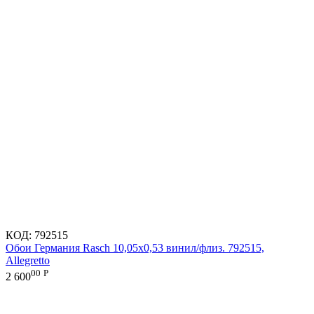
КОД:
792515
Обои Германия Rasch 10,05x0,53 винил/флиз. 792515,
Allegretto
00
Р
2 600