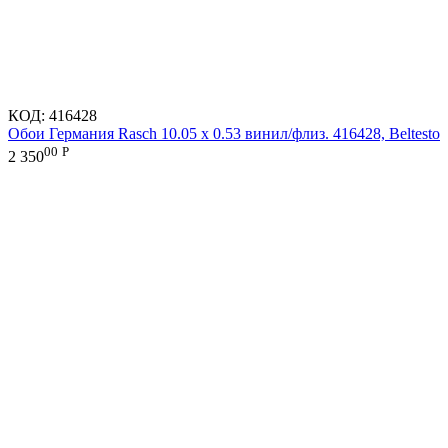
КОД:
416428
Обои Германия Rasch 10.05 х 0.53 винил/флиз. 416428, Beltesto
00
Р
2 350