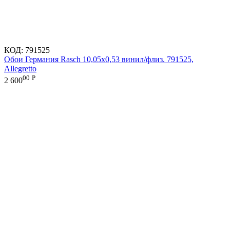
КОД:
791525
Обои Германия Rasch 10,05x0,53 винил/флиз. 791525,
Allegretto
00
Р
2 600