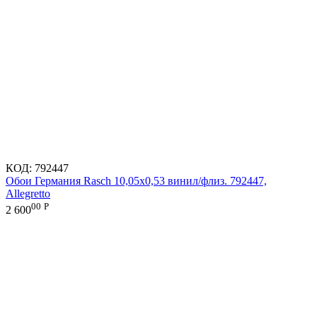
КОД:
792447
Обои Германия Rasch 10,05x0,53 винил/флиз. 792447,
Allegretto
00
Р
2 600