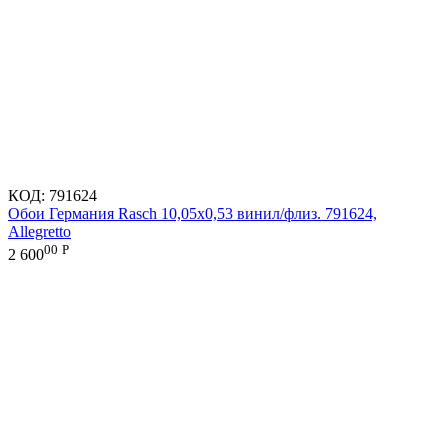
КОД:
791624
Обои Германия Rasch 10,05x0,53 винил/флиз. 791624,
Allegretto
00
Р
2 600