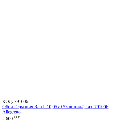
КОД:
791006
Обои Германия Rasch 10,05x0,53 винил/флиз. 791006,
Allegretto
00
Р
2 600