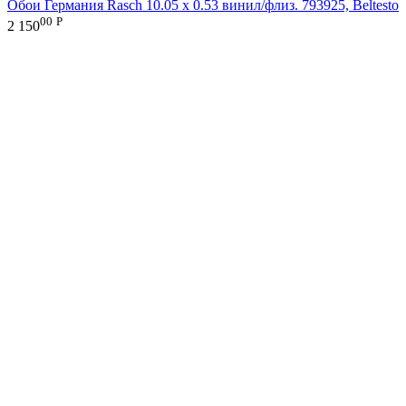
Обои Германия Rasch 10.05 х 0.53 винил/флиз. 793925, Beltesto
00
Р
2 150