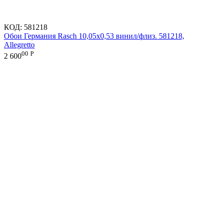
КОД:
581218
Обои Германия Rasch 10,05x0,53 винил/флиз. 581218,
Allegretto
00
Р
2 600