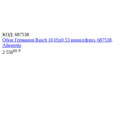
КОД:
687538
Обои Германия Rasch 10,05x0,53 винил/флиз. 687538,
Allegretto
00
Р
2 550