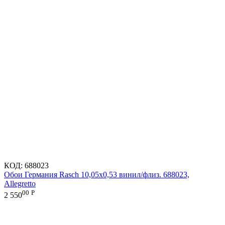
КОД:
688023
Обои Германия Rasch 10,05x0,53 винил/флиз. 688023,
Allegretto
00
Р
2 550