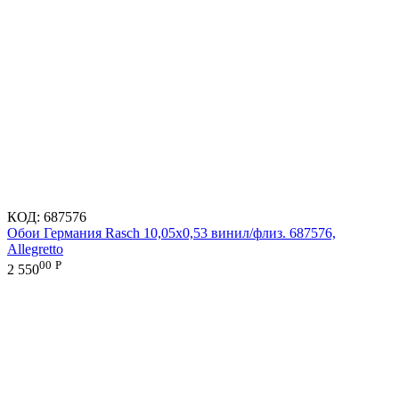
КОД:
687576
Обои Германия Rasch 10,05x0,53 винил/флиз. 687576,
Allegretto
00
Р
2 550