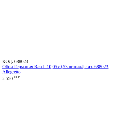
КОД:
688023
Обои Германия Rasch 10,05x0,53 винил/флиз. 688023,
Allegretto
00
Р
2 550