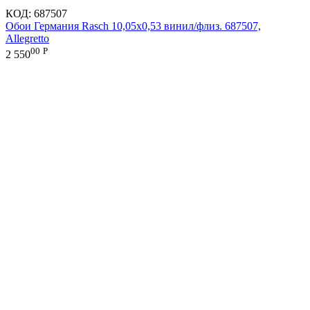
КОД:
687507
Обои Германия Rasch 10,05x0,53 винил/флиз. 687507,
Allegretto
00
Р
2 550