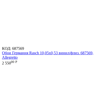
КОД:
687569
Обои Германия Rasch 10,05x0,53 винил/флиз. 687569,
Allegretto
00
Р
2 550