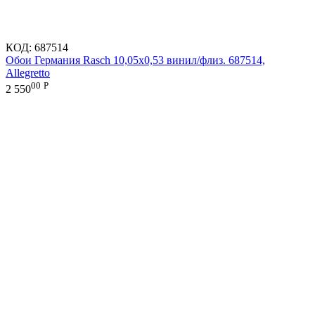
КОД:
687514
Обои Германия Rasch 10,05x0,53 винил/флиз. 687514,
Allegretto
00
Р
2 550