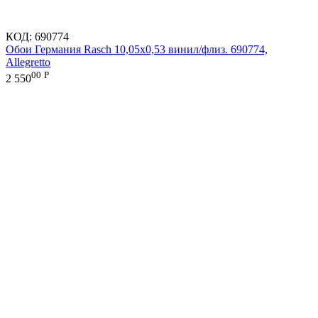
КОД:
690774
Обои Германия Rasch 10,05x0,53 винил/флиз. 690774,
Allegretto
00
Р
2 550