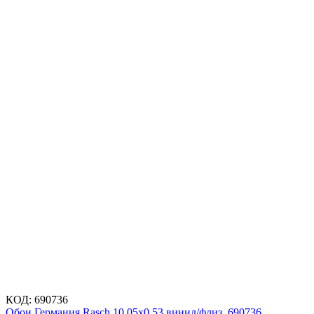
КОД:
690736
Обои Германия Rasch 10,05x0,53 винил/флиз. 690736,