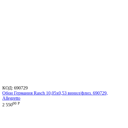
КОД:
690729
Обои Германия Rasch 10,05x0,53 винил/флиз. 690729,
Allegretto
00
Р
2 550