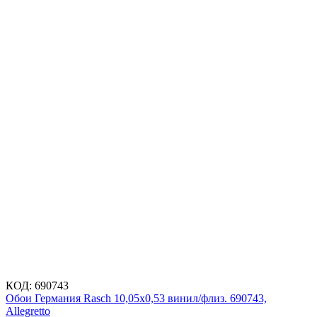
КОД:
690743
Обои Германия Rasch 10,05x0,53 винил/флиз. 690743,
Allegretto