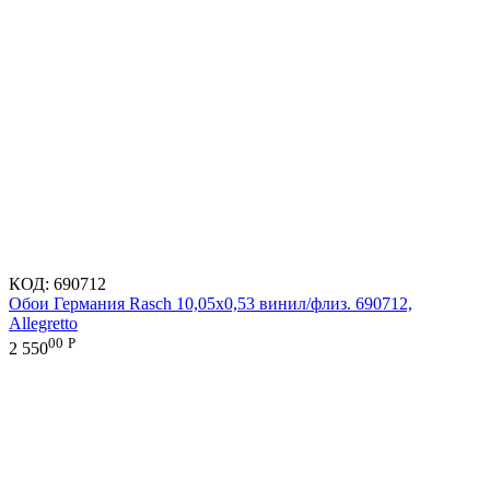
КОД:
690712
Обои Германия Rasch 10,05x0,53 винил/флиз. 690712,
Allegretto
00
Р
2 550