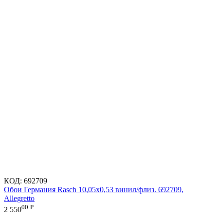
КОД:
692709
Обои Германия Rasch 10,05x0,53 винил/флиз. 692709,
Allegretto
00
Р
2 550