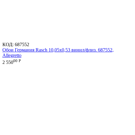
КОД:
687552
Обои Германия Rasch 10,05x0,53 винил/флиз. 687552,
Allegretto
00
Р
2 550