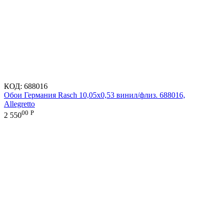
КОД:
688016
Обои Германия Rasch 10,05x0,53 винил/флиз. 688016,
Allegretto
00
Р
2 550