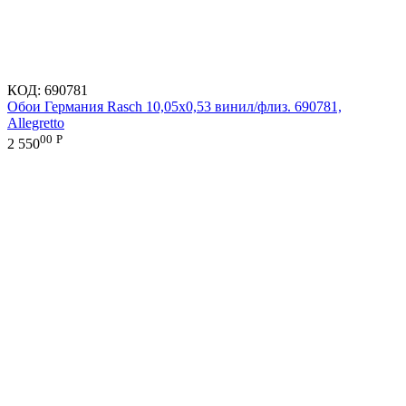
КОД:
690781
Обои Германия Rasch 10,05x0,53 винил/флиз. 690781,
Allegretto
00
Р
2 550