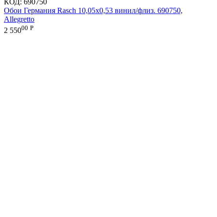
КОД:
690750
Обои Германия Rasch 10,05x0,53 винил/флиз. 690750,
Allegretto
00
Р
2 550