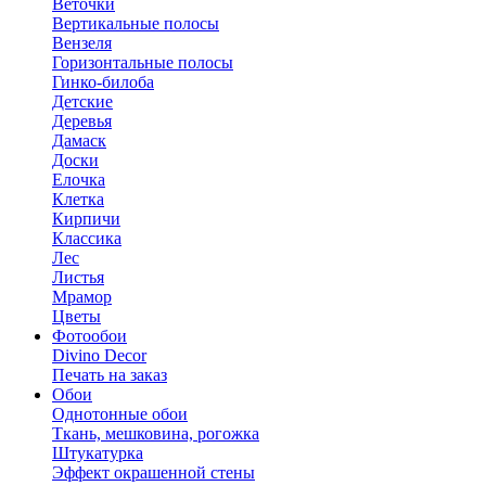
Веточки
Вертикальные полосы
Вензеля
Горизонтальные полосы
Гинко-билоба
Детские
Деревья
Дамаск
Доски
Елочка
Клетка
Кирпичи
Классика
Лес
Листья
Мрамор
Цветы
Фотообои
Divino Decor
Печать на заказ
Обои
Однотонные обои
Ткань, мешковина, рогожка
Штукатурка
Эффект окрашенной стены