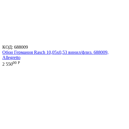
КОД:
688009
Обои Германия Rasch 10,05x0,53 винил/флиз. 688009,
Allegretto
00
Р
2 550