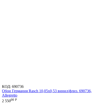
КОД:
690736
Обои Германия Rasch 10,05x0,53 винил/флиз. 690736,
Allegretto
00
Р
2 550