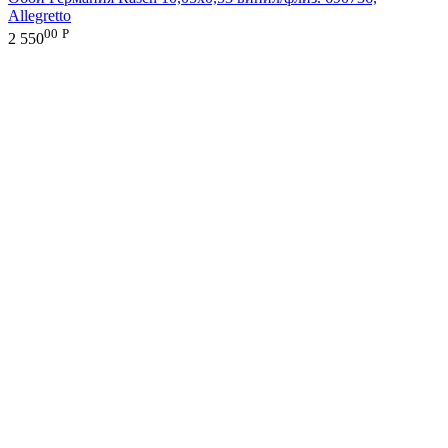
Allegretto
00
Р
2 550