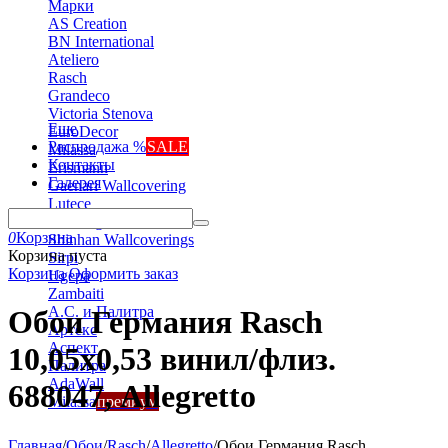
Марки
AS Creation
BN International
Ateliero
Rasch
Grandeco
Victoria Stenova
Еще
EuroDecor
Распродажа %
SALE
Milassa
Контакты
Erismann
Галерея
Gaenari Wallcovering
Lutece
Marburg
0
Корзина
Shinhan Wallcoverings
Корзина пуста
Sirpi
Корзина
Оформить заказ
Ugepa
Zambaiti
А.С. и Палитра
Обои Германия Rasch
Артекс
Аспект
10,05x0,53 винил/флиз.
Палитра
AdaWall
688047, Allegretto
Milassa
премиум
Главная
/
Обои
/
Rasch
/
Allegretto
/
Обои Германия Rasch