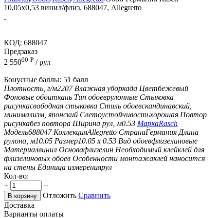
10,05x0,53 винил/флиз. 688047, Allegretto
КОД:
688047
Предзаказ
00
Р
2 550
/ рул
Бонусные баллы:
51 балл
Плотность, г/м2
207
Влажная уборка
да
Цвет
бежевый
Фоновые обои
ткань
Тип обоев
рулонные
Стыковка
рисунка
свободная стыковка
Стиль обоев
скандинавский,
минимализм, японский
Светоустойчивость
хорошая
Повтор
рисунка
без повтора
Ширина рул, м
0.53
Марка
Rasch
Модель
688047
Коллекция
Allegretto
Страна
Германия
Длина
рулона, м
10.05
Размер
10.05 х 0.53
Вид обоев
флизелиновые
Материал
винил
Основа
флизелин
Необходимый клей
клей для
флизелиновых обоев
Особенности монтажа
клей наносится
на стены
Единица измерения
рул
Кол-во:
+
−
Отложить
Сравнить
В корзину
Доставка
Варианты оплаты