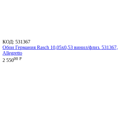
КОД:
531367
Обои Германия Rasch 10,05x0,53 винил/флиз. 531367,
Allegretto
00
Р
2 550