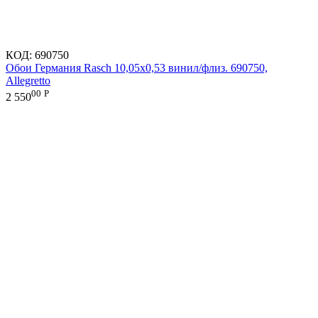
КОД:
690750
Обои Германия Rasch 10,05x0,53 винил/флиз. 690750,
Allegretto
00
Р
2 550