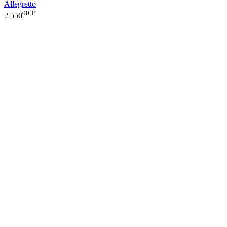
Allegretto
00
Р
2 550