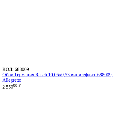
КОД:
688009
Обои Германия Rasch 10,05x0,53 винил/флиз. 688009,
Allegretto
00
Р
2 550