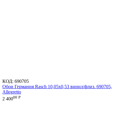
КОД:
690705
Обои Германия Rasch 10,05x0,53 винил/флиз. 690705,
Allegretto
00
Р
2 400