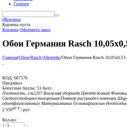
Галерея
0
Корзина
Корзина пуста
Корзина
Оформить заказ
Обои Германия Rasch 10,05x0,5
Главная
/
Обои
/
Rasch
/
Allegretto
/
Обои Германия Rasch 10,05x0,53 в
КОД:
687576
Предзаказ
Бонусные баллы:
51 балл
Плотность, г/м2
207
Влажная уборка
да
Цвет
бежевый
Фоновы
Светоустойчивость
хорошая
Повтор рисунка
без повтора
Шири
обоев
флизелиновые
Материал
винил
Основа
флизелин
Необходим
00
Р
2 550
/ рул
Кол-во:
+
−