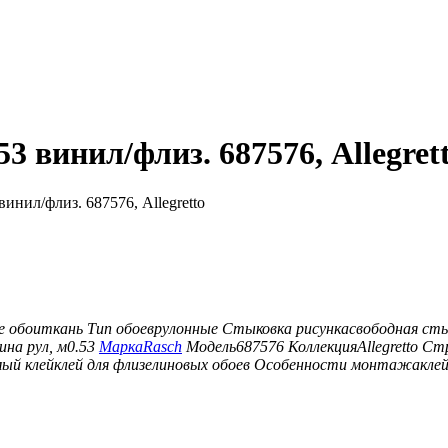
3 винил/флиз. 687576, Allegret
инил/флиз. 687576, Allegretto
е обои
ткань
Тип обоев
рулонные
Стыковка рисунка
свободная ст
на рул, м
0.53
Марка
Rasch
Модель
687576
Коллекция
Allegretto
Ст
ый клей
клей для флизелиновых обоев
Особенности монтажа
кле