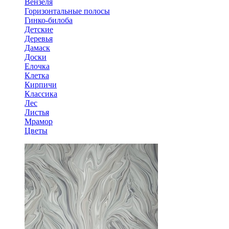
Вензеля
Горизонтальные полосы
Гинко-билоба
Детские
Деревья
Дамаск
Доски
Елочка
Клетка
Кирпичи
Классика
Лес
Листья
Мрамор
Цветы