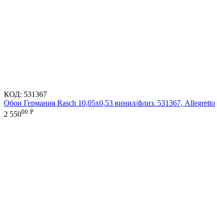
КОД:
531367
Обои Германия Rasch 10,05x0,53 винил/флиз. 531367, Allegretto
00
Р
2 550