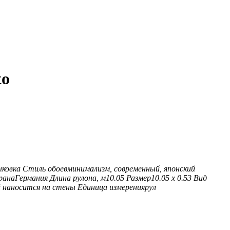
to
ыковка
Стиль обоев
минимализм, современный, японский
рана
Германия
Длина рулона, м
10.05
Размер
10.05 х 0.53
Вид
й наносится на стены
Единица измерения
рул