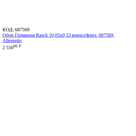
КОД:
687569
Обои Германия Rasch 10,05x0,53 винил/флиз. 687569,
Allegretto
00
Р
2 550