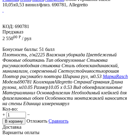
10,05x0,53 винил/флиз. 690781, Allegretto
КОД:
690781
Предзаказ
00
Р
2 550
/ рул
Бонусные баллы:
51 балл
Плотность, г/м2
225
Влажная уборка
да
Цвет
бежевый
Фоновые обои
ткань
Тип обоев
рулонные
Стыковка
рисунка
свободная стыковка
Стиль обоев
скандинавский,
минимализм, современный
Светоустойчивость
хорошая
Повтор рисунка
без повтора
Ширина рул, м
0.53
Марка
Rasch
Модель
690781
Коллекция
Allegretto
Страна
Германия
Длина
рулона, м
10.05
Размер
10.05 х 0.53
Вид обоев
флизелиновые
Материал
винил
Основа
флизелин
Необходимый клей
клей для
флизелиновых обоев
Особенности монтажа
клей наносится
на стены
Единица измерения
рул
Кол-во:
+
−
Отложить
Сравнить
В корзину
Доставка
Варианты оплаты