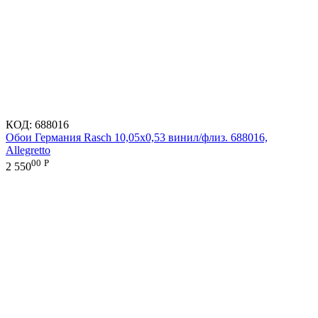
КОД:
688016
Обои Германия Rasch 10,05x0,53 винил/флиз. 688016,
Allegretto
00
Р
2 550