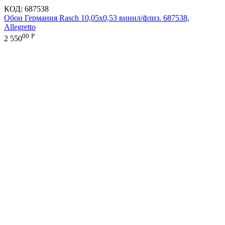
КОД:
687538
Обои Германия Rasch 10,05x0,53 винил/флиз. 687538,
Allegretto
00
Р
2 550