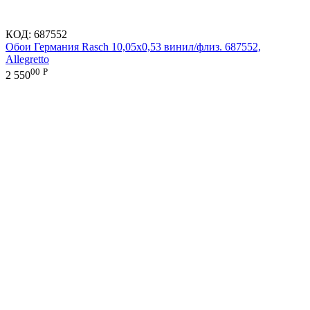
КОД:
687552
Обои Германия Rasch 10,05x0,53 винил/флиз. 687552,
Allegretto
00
Р
2 550