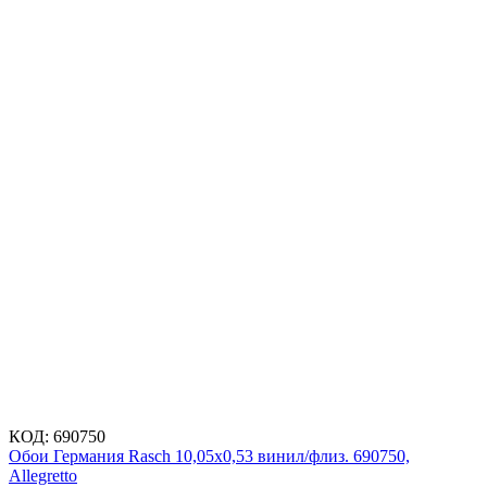
КОД:
690750
Обои Германия Rasch 10,05x0,53 винил/флиз. 690750,
Allegretto