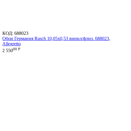
КОД:
688023
Обои Германия Rasch 10,05x0,53 винил/флиз. 688023,
Allegretto
00
Р
2 550