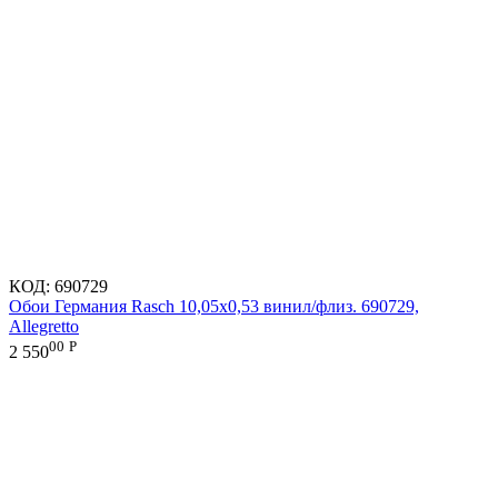
КОД:
690729
Обои Германия Rasch 10,05x0,53 винил/флиз. 690729,
Allegretto
00
Р
2 550