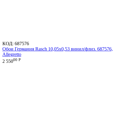
КОД:
687576
Обои Германия Rasch 10,05x0,53 винил/флиз. 687576,
Allegretto
00
Р
2 550