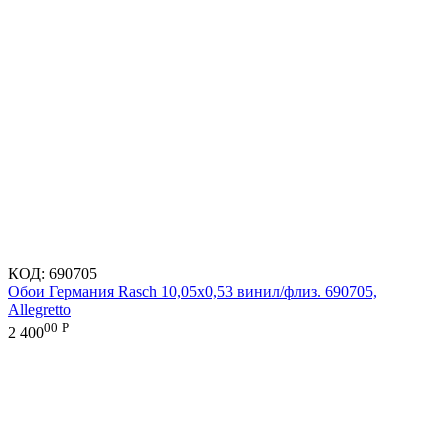
КОД:
690705
Обои Германия Rasch 10,05x0,53 винил/флиз. 690705,
Allegretto
00
Р
2 400