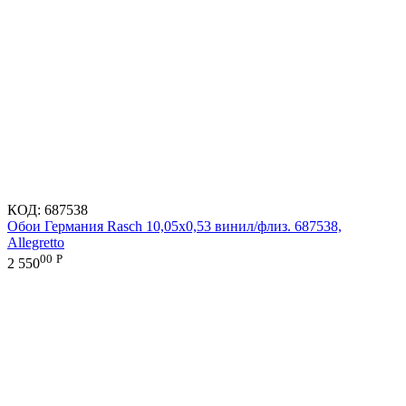
КОД:
687538
Обои Германия Rasch 10,05x0,53 винил/флиз. 687538,
Allegretto
00
Р
2 550