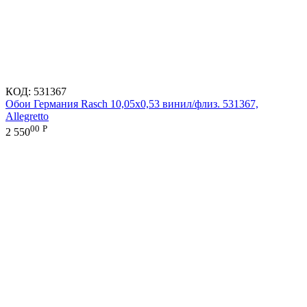
КОД:
531367
Обои Германия Rasch 10,05x0,53 винил/флиз. 531367,
Allegretto
00
Р
2 550