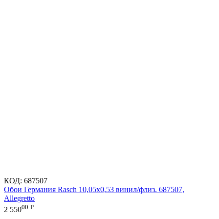
КОД:
687507
Обои Германия Rasch 10,05x0,53 винил/флиз. 687507,
Allegretto
00
Р
2 550