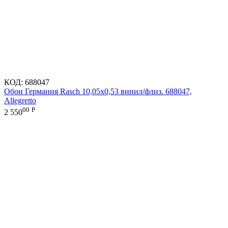
КОД:
688047
Обои Германия Rasch 10,05x0,53 винил/флиз. 688047,
Allegretto
00
Р
2 550