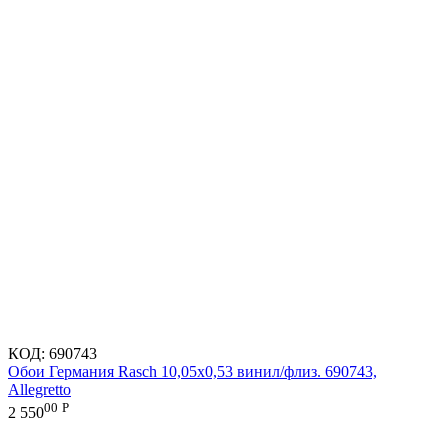
КОД:
690743
Обои Германия Rasch 10,05x0,53 винил/флиз. 690743,
Allegretto
00
Р
2 550