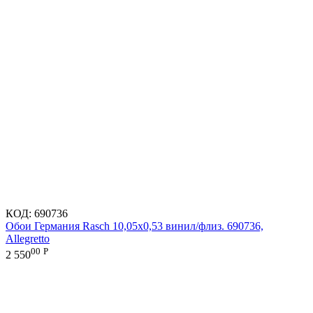
КОД:
690736
Обои Германия Rasch 10,05x0,53 винил/флиз. 690736,
Allegretto
00
Р
2 550