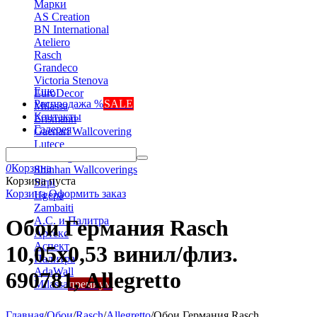
Марки
AS Creation
BN International
Ateliero
Rasch
Grandeco
Victoria Stenova
Еще
EuroDecor
Распродажа %
SALE
Milassa
Контакты
Erismann
Галерея
Gaenari Wallcovering
Lutece
Marburg
0
Корзина
Shinhan Wallcoverings
Корзина пуста
Sirpi
Корзина
Оформить заказ
Ugepa
Zambaiti
А.С. и Палитра
Обои Германия Rasch
Артекс
Аспект
10,05x0,53 винил/флиз.
Палитра
AdaWall
690781, Allegretto
Milassa
премиум
Главная
/
Обои
/
Rasch
/
Allegretto
/
Обои Германия Rasch