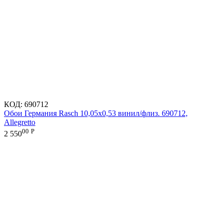
КОД:
690712
Обои Германия Rasch 10,05x0,53 винил/флиз. 690712,
Allegretto
00
Р
2 550