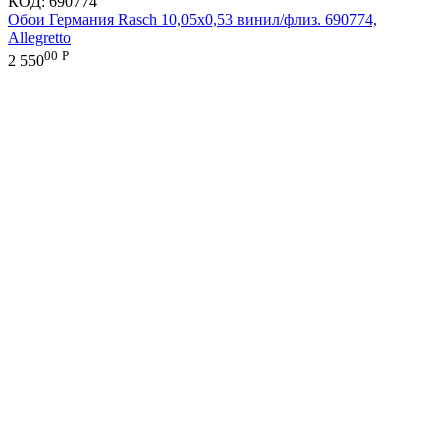
КОД:
690774
Обои Германия Rasch 10,05x0,53 винил/флиз. 690774,
Allegretto
00
Р
2 550