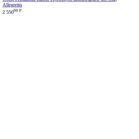
Allegretto
00
Р
2 550