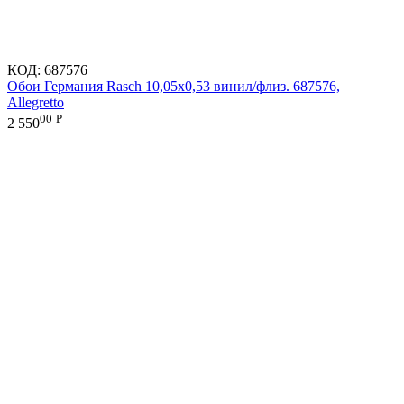
КОД:
687576
Обои Германия Rasch 10,05x0,53 винил/флиз. 687576,
Allegretto
00
Р
2 550