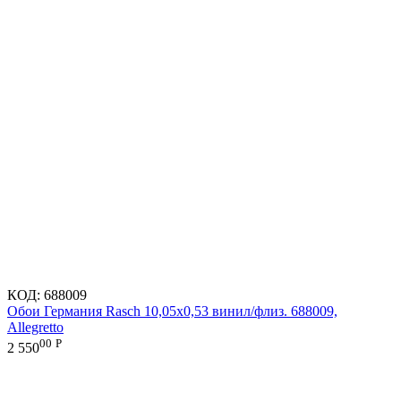
КОД:
688009
Обои Германия Rasch 10,05x0,53 винил/флиз. 688009,
Allegretto
00
Р
2 550