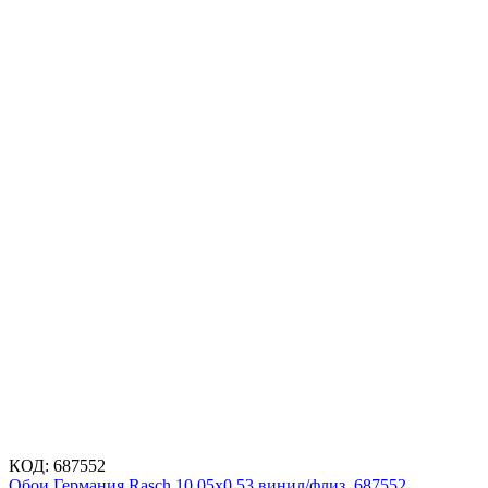
КОД:
687552
Обои Германия Rasch 10,05x0,53 винил/флиз. 687552,