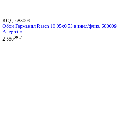
КОД:
688009
Обои Германия Rasch 10,05x0,53 винил/флиз. 688009,
Allegretto
00
Р
2 550