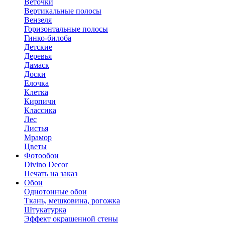
Веточки
Вертикальные полосы
Вензеля
Горизонтальные полосы
Гинко-билоба
Детские
Деревья
Дамаск
Доски
Елочка
Клетка
Кирпичи
Классика
Лес
Листья
Мрамор
Цветы
Фотообои
Divino Decor
Печать на заказ
Обои
Однотонные обои
Ткань, мешковина, рогожка
Штукатурка
Эффект окрашенной стены