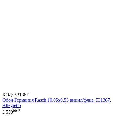
КОД:
531367
Обои Германия Rasch 10,05x0,53 винил/флиз. 531367,
Allegretto
00
Р
2 550