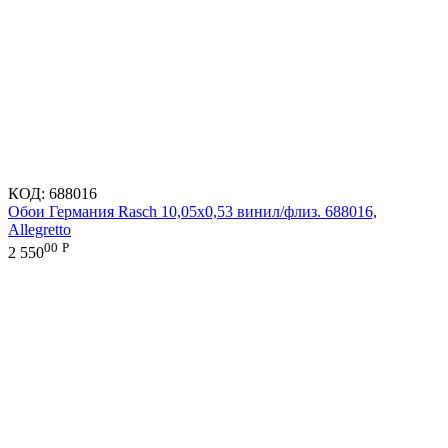
КОД:
688016
Обои Германия Rasch 10,05x0,53 винил/флиз. 688016,
Allegretto
00
Р
2 550