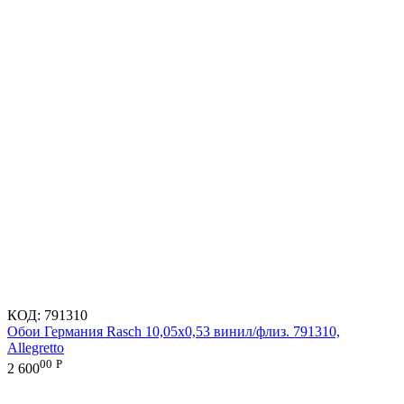
КОД:
791310
Обои Германия Rasch 10,05x0,53 винил/флиз. 791310,
Allegretto
00
Р
2 600