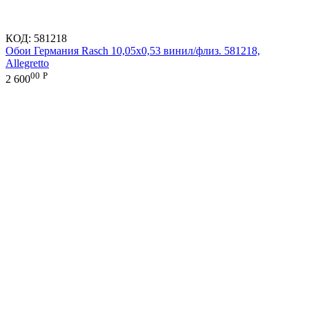
КОД:
581218
Обои Германия Rasch 10,05x0,53 винил/флиз. 581218,
Allegretto
00
Р
2 600