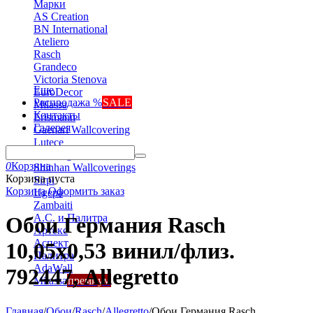
Марки
AS Creation
BN International
Ateliero
Rasch
Grandeco
Victoria Stenova
Еще
EuroDecor
Распродажа %
SALE
Milassa
Контакты
Erismann
Галерея
Gaenari Wallcovering
Lutece
Marburg
0
Корзина
Shinhan Wallcoverings
Корзина пуста
Sirpi
Корзина
Оформить заказ
Ugepa
Zambaiti
А.С. и Палитра
Обои Германия Rasch
Артекс
Аспект
10,05x0,53 винил/флиз.
Палитра
AdaWall
792447, Allegretto
Milassa
премиум
Главная
/
Обои
/
Rasch
/
Allegretto
/
Обои Германия Rasch