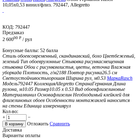
10,05x0,53 винил/флиз. 792447, Allegretto
КОД:
792447
Предзаказ
00
Р
2 600
/ рул
Бонусные баллы:
52 балла
Стиль обоев
современный, скандинавский, бохо
Цвет
бежевый,
зеленый
Тип обоев
рулонные
Стыковка рисунка
смещенная
стыковка
Обои с рисунком
листья, цветы, веточка
Влажная
уборка
да
Плотность, г/м2
188
Повтор рисунка
26.5 см
Светоустойчивость
хорошая
Ширина рул, м
0.53
Марка
Rasch
Модель
792447
Коллекция
Allegretto
Страна
Германия
Длина
рулона, м
10.05
Размер
10.05 х 0.53
Вид обоев
флизелиновые
Материал
винил
Основа
флизелин
Необходимый клей
клей для
флизелиновых обоев
Особенности монтажа
клей наносится
на стены
Единица измерения
рул
Кол-во:
+
−
Отложить
Сравнить
В корзину
Доставка
Варианты оплаты