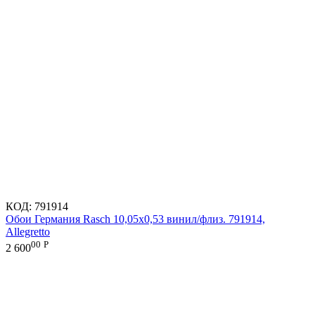
КОД:
791914
Обои Германия Rasch 10,05x0,53 винил/флиз. 791914,
Allegretto
00
Р
2 600