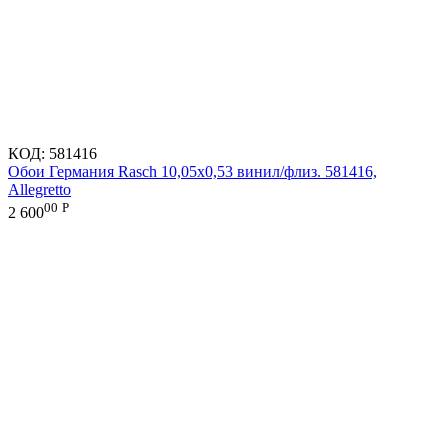
КОД:
581416
Обои Германия Rasch 10,05x0,53 винил/флиз. 581416,
Allegretto
00
Р
2 600