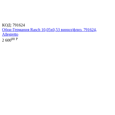
КОД:
791624
Обои Германия Rasch 10,05x0,53 винил/флиз. 791624,
Allegretto
00
Р
2 600