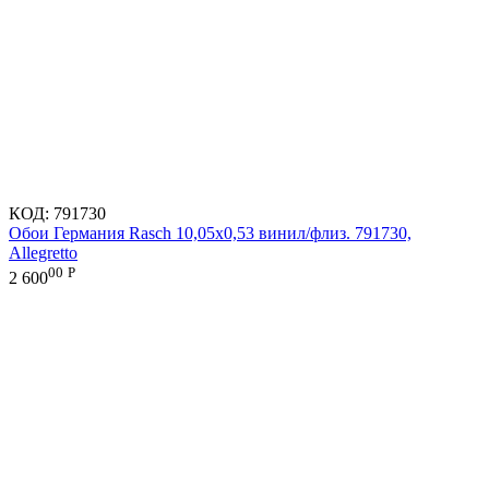
КОД:
791730
Обои Германия Rasch 10,05x0,53 винил/флиз. 791730,
Allegretto
00
Р
2 600