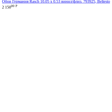
Обои Германия Rasch 10.05 х 0.53 винил/флиз. 793925, Beltesto
00
Р
2 150