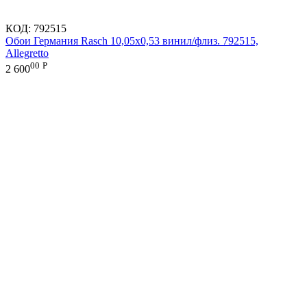
КОД:
792515
Обои Германия Rasch 10,05x0,53 винил/флиз. 792515,
Allegretto
00
Р
2 600