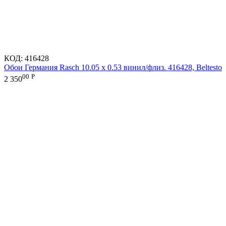
КОД:
416428
Обои Германия Rasch 10.05 х 0.53 винил/флиз. 416428, Beltesto
00
Р
2 350