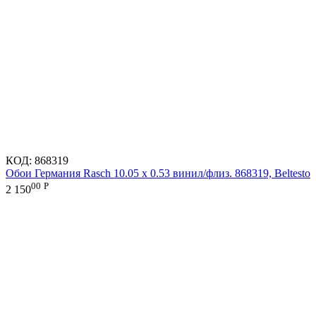
КОД:
868319
Обои Германия Rasch 10.05 х 0.53 винил/флиз. 868319, Beltesto
00
Р
2 150