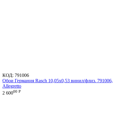
КОД:
791006
Обои Германия Rasch 10,05x0,53 винил/флиз. 791006,
Allegretto
00
Р
2 600