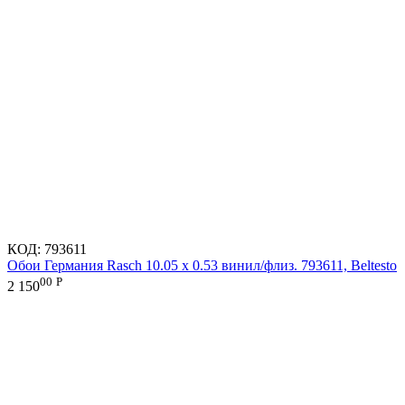
КОД:
793611
Обои Германия Rasch 10.05 х 0.53 винил/флиз. 793611, Beltesto
00
Р
2 150