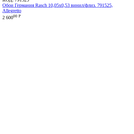
Обои Германия Rasch 10,05x0,53 винил/флиз. 791525,
Allegretto
00
Р
2 600