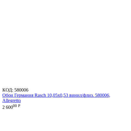
КОД:
580006
Обои Германия Rasch 10,05x0,53 винил/флиз. 580006,
Allegretto
00
Р
2 600