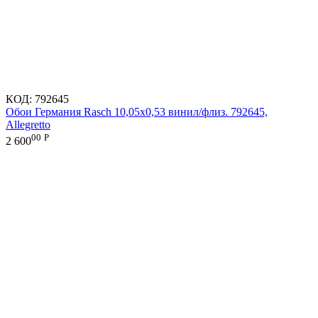
КОД:
792645
Обои Германия Rasch 10,05x0,53 винил/флиз. 792645,
Allegretto
00
Р
2 600