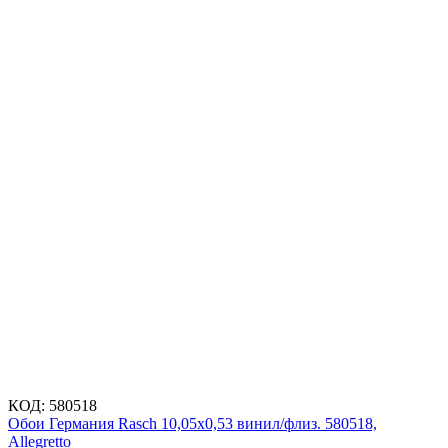
КОД:
580518
Обои Германия Rasch 10,05x0,53 винил/флиз. 580518,
Allegretto