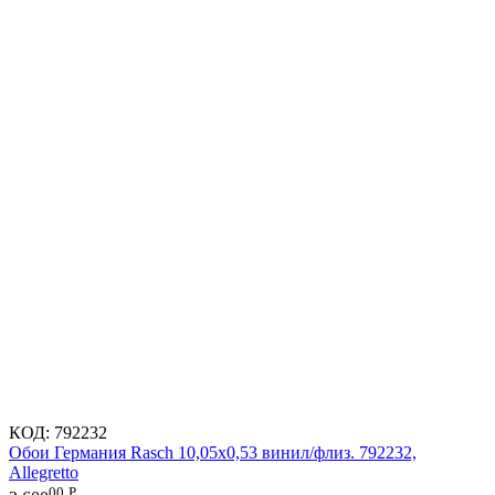
КОД:
792232
Обои Германия Rasch 10,05x0,53 винил/флиз. 792232,
Allegretto
00
Р