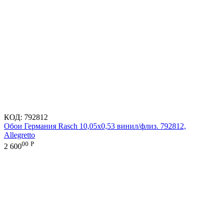
КОД:
792812
Обои Германия Rasch 10,05x0,53 винил/флиз. 792812,
Allegretto
00
Р
2 600