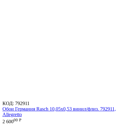
КОД:
792911
Обои Германия Rasch 10,05x0,53 винил/флиз. 792911,
Allegretto
00
Р
2 600