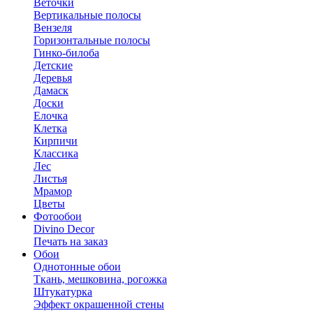
Веточки
Вертикальные полосы
Вензеля
Горизонтальные полосы
Гинко-билоба
Детские
Деревья
Дамаск
Доски
Елочка
Клетка
Кирпичи
Классика
Лес
Листья
Мрамор
Цветы
Фотообои
Divino Decor
Печать на заказ
Обои
Однотонные обои
Ткань, мешковина, рогожка
Штукатурка
Эффект окрашенной стены