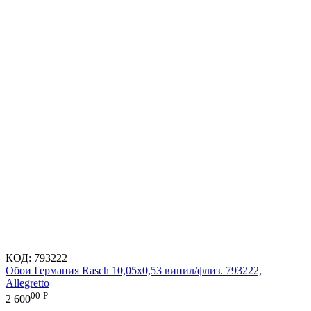
КОД:
793222
Обои Германия Rasch 10,05x0,53 винил/флиз. 793222,
Allegretto
00
Р
2 600