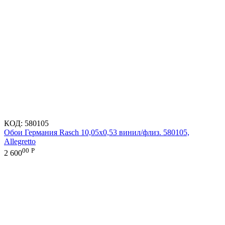
КОД:
580105
Обои Германия Rasch 10,05x0,53 винил/флиз. 580105,
Allegretto
00
Р
2 600