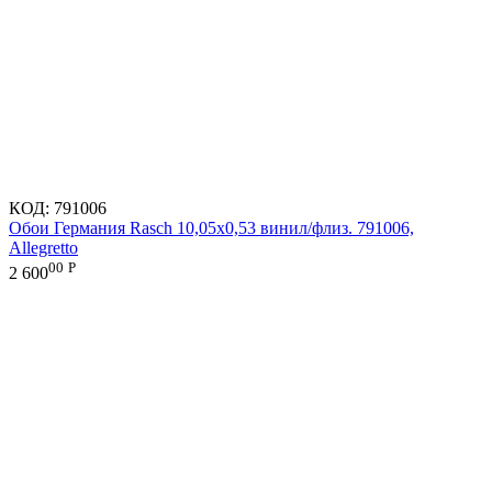
КОД:
791006
Обои Германия Rasch 10,05x0,53 винил/флиз. 791006,
Allegretto
00
Р
2 600