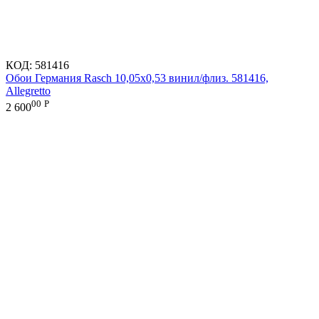
КОД:
581416
Обои Германия Rasch 10,05x0,53 винил/флиз. 581416,
Allegretto
00
Р
2 600