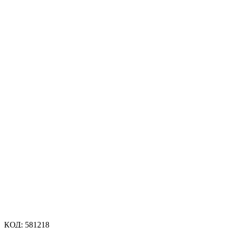
КОД:
581218