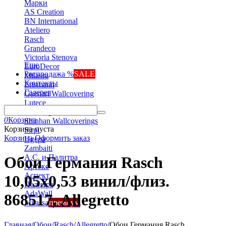
Марки
AS Creation
BN International
Ateliero
Rasch
Grandeco
Victoria Stenova
Еще
EuroDecor
Распродажа %
SALE
Milassa
Контакты
Erismann
Галерея
Gaenari Wallcovering
Lutece
Marburg
0
Корзина
Shinhan Wallcoverings
Корзина пуста
Sirpi
Корзина
Оформить заказ
Ugepa
Zambaiti
А.С. и Палитра
Обои Германия Rasch
Артекс
Аспект
10,05x0,53 винил/флиз.
Палитра
AdaWall
868517, Allegretto
Milassa
премиум
Главная
/
Обои
/
Rasch
/
Allegretto
/
Обои Германия Rasch