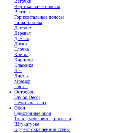
Веточки
Вертикальные полосы
Вензеля
Горизонтальные полосы
Гинко-билоба
Детские
Деревья
Дамаск
Доски
Елочка
Клетка
Кирпичи
Классика
Лес
Листья
Мрамор
Цветы
Фотообои
Divino Decor
Печать на заказ
Обои
Однотонные обои
Ткань, мешковина, рогожка
Штукатурка
Эффект окрашенной стены