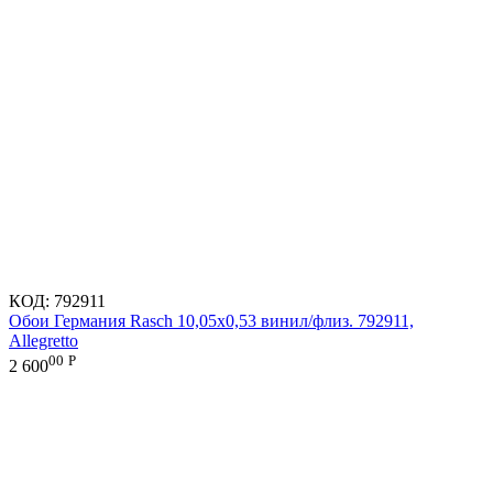
КОД:
792911
Обои Германия Rasch 10,05x0,53 винил/флиз. 792911,
Allegretto
00
Р
2 600