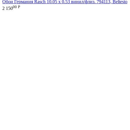
Обои Германия Rasch 10.05 х 0.53 винил/флиз. 794113, Beltesto
00
Р
2 150