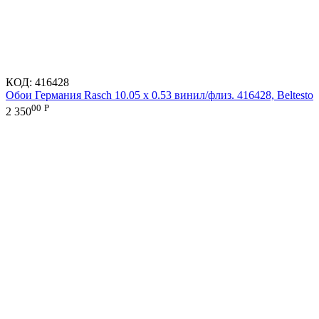
КОД:
416428
Обои Германия Rasch 10.05 х 0.53 винил/флиз. 416428, Beltesto
00
Р
2 350