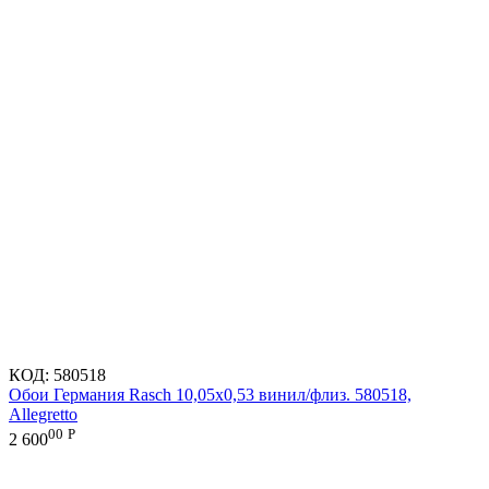
КОД:
580518
Обои Германия Rasch 10,05x0,53 винил/флиз. 580518,
Allegretto
00
Р
2 600