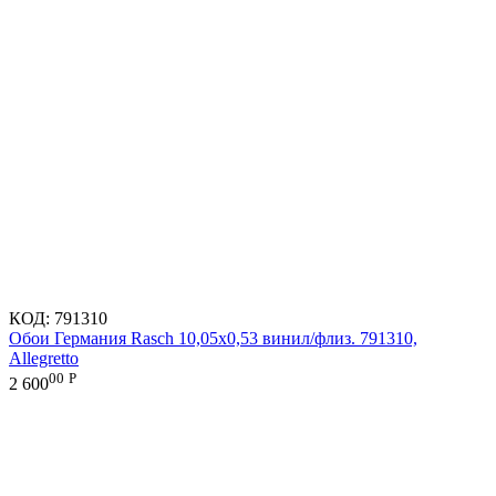
КОД:
791310
Обои Германия Rasch 10,05x0,53 винил/флиз. 791310,
Allegretto
00
Р
2 600