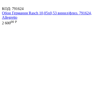
КОД:
791624
Обои Германия Rasch 10,05x0,53 винил/флиз. 791624,
Allegretto
00
Р
2 600