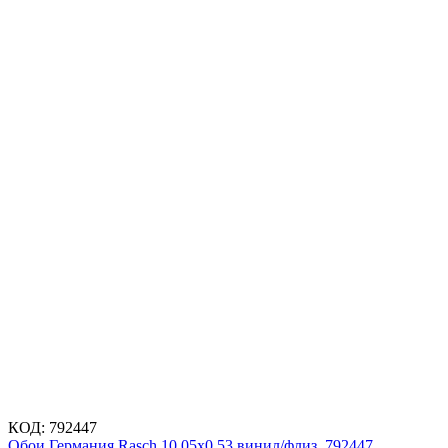
КОД:
792447
Обои Германия Rasch 10,05x0,53 винил/флиз. 792447,