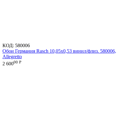
КОД:
580006
Обои Германия Rasch 10,05x0,53 винил/флиз. 580006,
Allegretto
00
Р
2 600