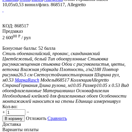
10,05x0,53 винил/флиз. 868517, Allegretto
КОД:
868517
Предзаказ
00
Р
2 600
/ рул
Бонусные баллы:
52 балла
Стиль обоев
английский, прованс, скандинавский
Цвет
бежевый, белый
Тип обоев
рулонные
Стыковка
рисунка
смещенная стыковка
Обои с рисунком
листья, цветы,
веточка
Влажная уборка
да
Плотность, г/м2
188
Повтор
рисунка
26.5 см
Светоустойчивость
хорошая
Ширина рул,
м
0.53
Марка
Rasch
Модель
868517
Коллекция
Allegretto
Страна
Германия
Длина рулона, м
10.05
Размер
10.05 х 0.53
Вид
обоев
флизелиновые
Материал
винил
Основа
флизелин
Необходимый клей
клей для флизелиновых обоев
Особенности
монтажа
клей наносится на стены
Единица измерения
рул
Кол-во:
+
−
Отложить
Сравнить
В корзину
Доставка
Варианты оплаты