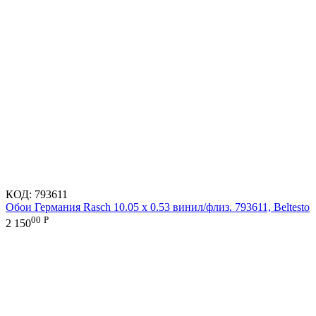
КОД:
793611
Обои Германия Rasch 10.05 х 0.53 винил/флиз. 793611, Beltesto
00
Р
2 150