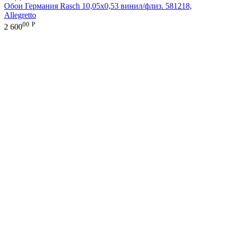
Обои Германия Rasch 10,05x0,53 винил/флиз. 581218,
Allegretto
00
Р
2 600