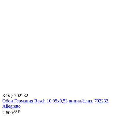
КОД:
792232
Обои Германия Rasch 10,05x0,53 винил/флиз. 792232,
Allegretto
00
Р
2 600