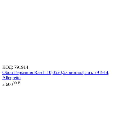
КОД:
791914
Обои Германия Rasch 10,05x0,53 винил/флиз. 791914,
Allegretto
00
Р
2 600