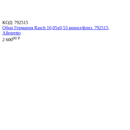
КОД:
792515
Обои Германия Rasch 10,05x0,53 винил/флиз. 792515,
Allegretto
00
Р
2 600