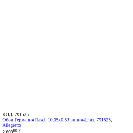
КОД:
791525
Обои Германия Rasch 10,05x0,53 винил/флиз. 791525,
Allegretto
00
Р
2 600