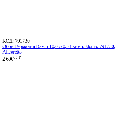
КОД:
791730
Обои Германия Rasch 10,05x0,53 винил/флиз. 791730,
Allegretto
00
Р
2 600