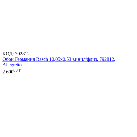
КОД:
792812
Обои Германия Rasch 10,05x0,53 винил/флиз. 792812,
Allegretto
00
Р
2 600