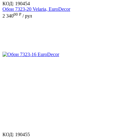
КОД:
190454
Обои 7323-20 Velaria, EuroDecor
00
Р
2 340
/ рул
КОД:
190455