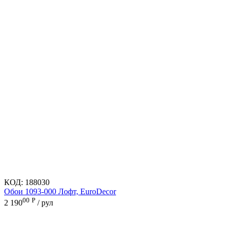
КОД:
188030
Обои 1093-000 Лофт, EuroDecor
00
Р
2 190
/ рул