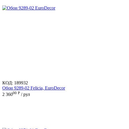
КОД:
189932
Обои 9289-02 Felicia, EuroDecor
00
Р
2 360
/ рул