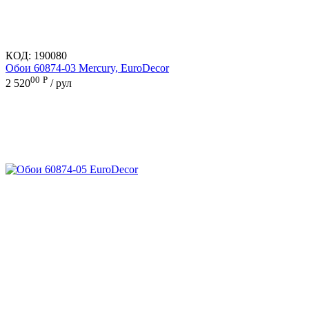
КОД:
190080
Обои 60874-03 Mercury, EuroDecor
00
Р
2 520
/ рул