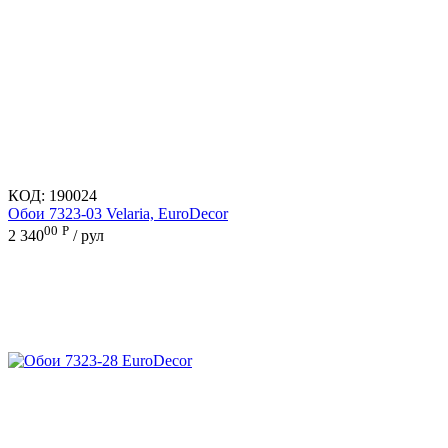
КОД:
190024
Обои 7323-03 Velaria, EuroDecor
00
Р
2 340
/ рул