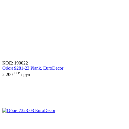
КОД:
190022
Обои 9281-23 Plank, EuroDecor
00
Р
2 200
/ рул