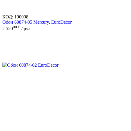
КОД:
190098
Обои 60874-05 Mercury, EuroDecor
00
Р
2 520
/ рул