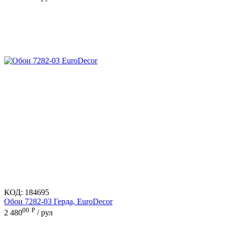
КОД:
184695
Обои 7282-03 Герда, EuroDecor
00
Р
2 480
/ рул