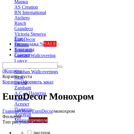
Марки
AS Creation
BN International
Ateliero
Rasch
Grandeco
Victoria Stenova
Еще
EuroDecor
Распродажа %
SALE
Milassa
Контакты
Erismann
Галерея
Gaenari Wallcovering
Lutece
Marburg
0
Корзина
Shinhan Wallcoverings
Корзина пуста
Sirpi
Корзина
Оформить заказ
Ugepa
Zambaiti
А.С. и Палитра
EuroDecor Монохром
Артекс
Аспект
Палитра
Главная
/
Обои
/
EuroDecor
/
монохром
AdaWall
Фильтры
Milassa
премиум
Тип рисунка
рисунок