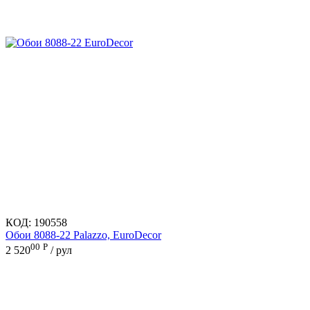
КОД:
190558
Обои 8088-22 Palazzo, EuroDecor
00
Р
2 520
/ рул