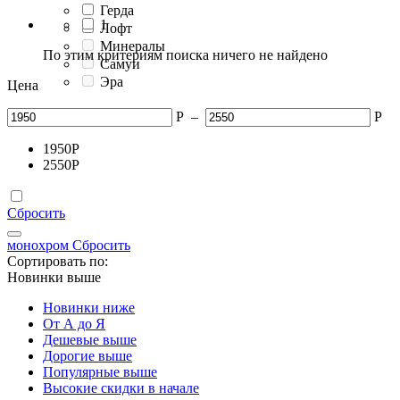
Герда
1
Лофт
Минералы
По этим критериям поиска ничего не найдено
Самуи
Эра
Цена
Р
–
Р
1950
Р
2550
Р
Сбросить
монохром
Сбросить
Сортировать по:
Новинки выше
Новинки ниже
От А до Я
Дешевые выше
Дорогие выше
Популярные выше
Высокие скидки в начале