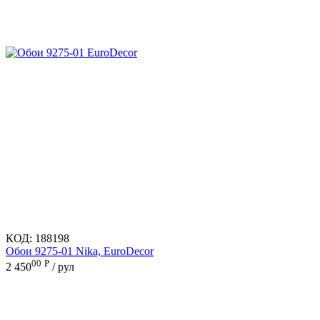
КОД:
188198
Обои 9275-01 Nika, EuroDecor
00
Р
2 450
/ рул