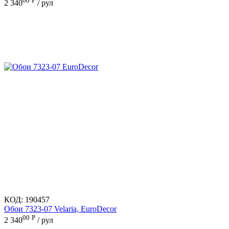
00
Р
2 340
/ рул
КОД:
190457
Обои 7323-07 Velaria, EuroDecor
00
Р
2 340
/ рул