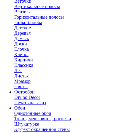
Веточки
Вертикальные полосы
Вензеля
Горизонтальные полосы
Гинко-билоба
Детские
Деревья
Дамаск
Доски
Елочка
Клетка
Кирпичи
Классика
Лес
Листья
Мрамор
Цветы
Фотообои
Divino Decor
Печать на заказ
Обои
Однотонные обои
Ткань, мешковина, рогожка
Штукатурка
Эффект окрашенной стены