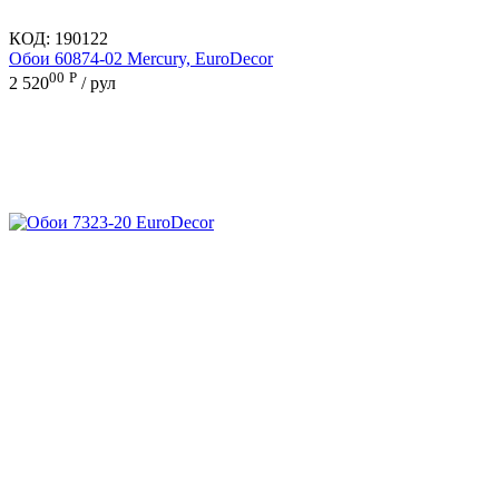
КОД:
190122
Обои 60874-02 Mercury, EuroDecor
00
Р
2 520
/ рул