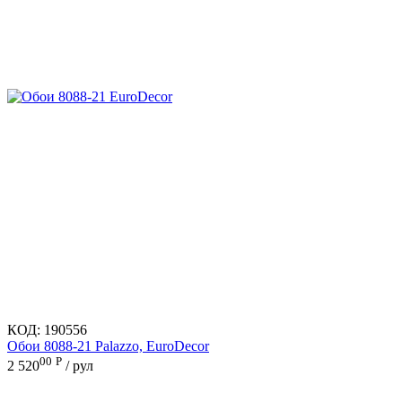
КОД:
190556
Обои 8088-21 Palazzo, EuroDecor
00
Р
2 520
/ рул