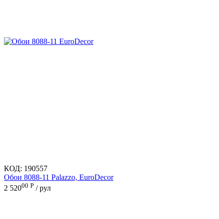
КОД:
190557
Обои 8088-11 Palazzo, EuroDecor
00
Р
2 520
/ рул