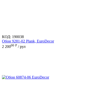
КОД:
190038
Обои 9281-02 Plank, EuroDecor
00
Р
2 200
/ рул