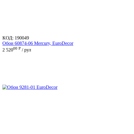
КОД:
190049
Обои 60874-06 Mercury, EuroDecor
00
Р
2 520
/ рул