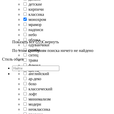
детские
кирпичи
классика
монохром
мрамор
надписи
небо
облака
Показать все (22)
Свернуть
одуванчики
ромбы
По этим критериям поиска ничего не найдено
ситец
Стиль обоев
трава
флюид
цветы
английский
ар-деко
бохо
классический
лофт
минимализм
модерн
неоклассика