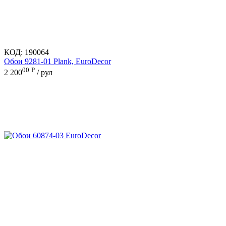
КОД:
190064
Обои 9281-01 Plank, EuroDecor
00
Р
2 200
/ рул