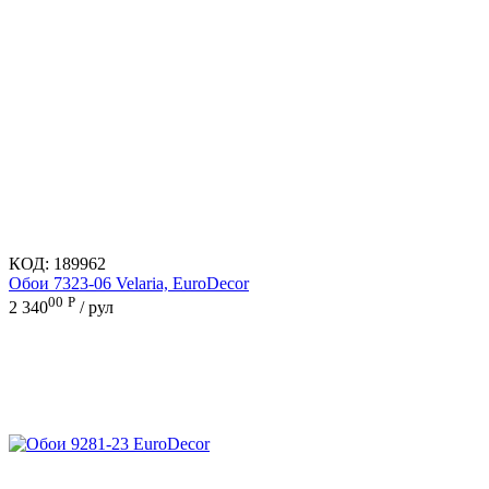
КОД:
189962
Обои 7323-06 Velaria, EuroDecor
00
Р
2 340
/ рул