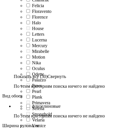
Felicia
Floravento
Florence
Halo
House
Letters
Lucerna
Mercury
Mirabelle
Motion
Nika
Oculus
Odette
Показать все (30)
Свернуть
Palazzo
Paws
По этим критериям поиска ничего не найдено
Pearl
Вид обоев
Plank
Primavera
флизелиновые
Serena
Stronghold
По этим критериям поиска ничего не найдено
Velaria
Ширина рулона, м
Vernice