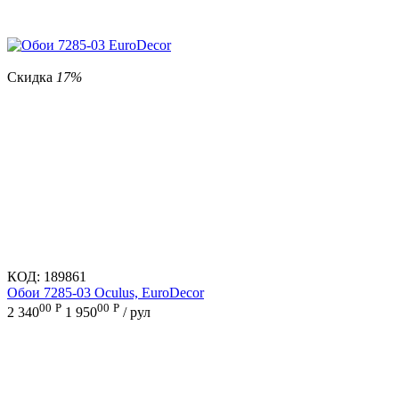
Скидка
17%
КОД:
189861
Обои 7285-03 Oculus, EuroDecor
00
Р
00
Р
2 340
1 950
/ рул