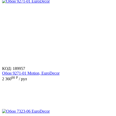
КОД:
189957
Обои 9271-01 Motion, EuroDecor
00
Р
2 360
/ рул