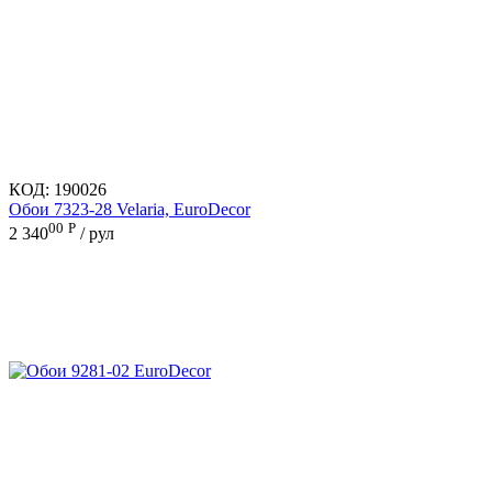
КОД:
190026
Обои 7323-28 Velaria, EuroDecor
00
Р
2 340
/ рул