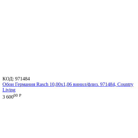
КОД:
971484
Обои Германия Rasch 10,00x1,06 винил/флиз. 971484, Country
Living
00
Р
3 600