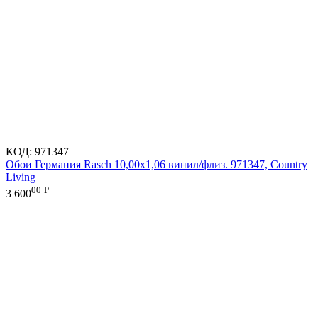
КОД:
971347
Обои Германия Rasch 10,00x1,06 винил/флиз. 971347, Country
Living
00
Р
3 600