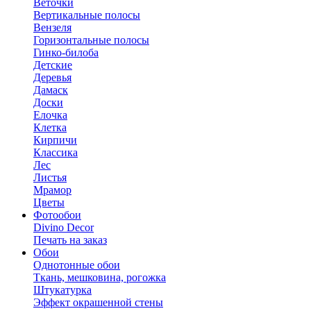
Веточки
Вертикальные полосы
Вензеля
Горизонтальные полосы
Гинко-билоба
Детские
Деревья
Дамаск
Доски
Елочка
Клетка
Кирпичи
Классика
Лес
Листья
Мрамор
Цветы
Фотообои
Divino Decor
Печать на заказ
Обои
Однотонные обои
Ткань, мешковина, рогожка
Штукатурка
Эффект окрашенной стены