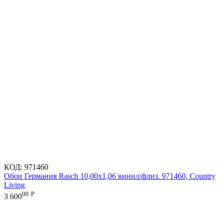
КОД:
971460
Обои Германия Rasch 10,00x1,06 винил/флиз. 971460, Country
Living
00
Р
3 600