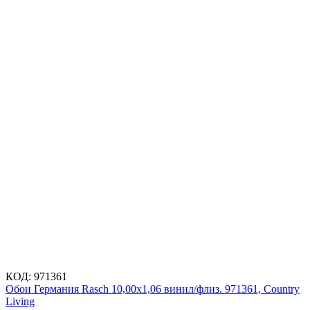
КОД:
971361
Обои Германия Rasch 10,00x1,06 винил/флиз. 971361, Country
Living