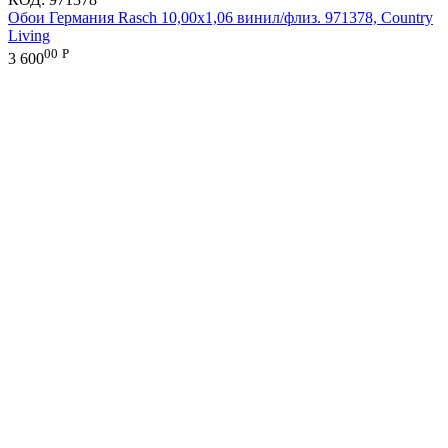
Обои Германия Rasch 10,00x1,06 винил/флиз. 971378, Country
Living
00
Р
3 600