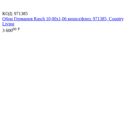
КОД:
971385
Обои Германия Rasch 10,00x1,06 винил/флиз. 971385, Country
Living
00
Р
3 600