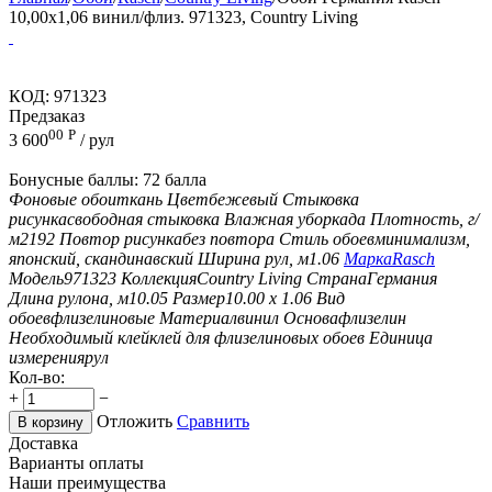
10,00x1,06 винил/флиз. 971323, Country Living
КОД:
971323
Предзаказ
00
Р
3 600
/ рул
Бонусные баллы:
72 балла
Фоновые обои
ткань
Цвет
бежевый
Стыковка
рисунка
свободная стыковка
Влажная уборка
да
Плотность, г/
м2
192
Повтор рисунка
без повтора
Стиль обоев
минимализм,
японский, скандинавский
Ширина рул, м
1.06
Марка
Rasch
Модель
971323
Коллекция
Country Living
Страна
Германия
Длина рулона, м
10.05
Размер
10.00 х 1.06
Вид
обоев
флизелиновые
Материал
винил
Основа
флизелин
Необходимый клей
клей для флизелиновых обоев
Единица
измерения
рул
Кол-во:
+
−
Отложить
Сравнить
В корзину
Доставка
Варианты оплаты
Наши преимущества