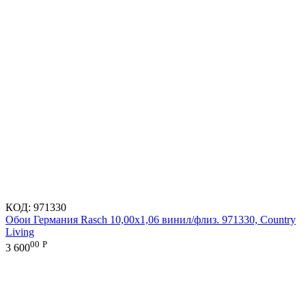
КОД:
971330
Обои Германия Rasch 10,00x1,06 винил/флиз. 971330, Country
Living
00
Р
3 600