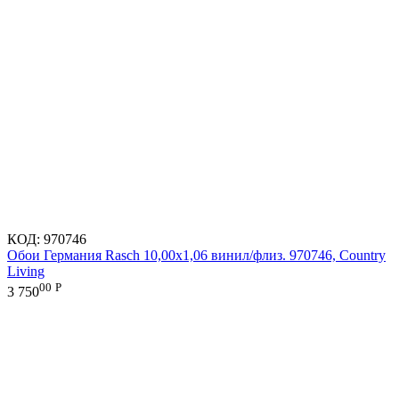
КОД:
970746
Обои Германия Rasch 10,00x1,06 винил/флиз. 970746, Country
Living
00
Р
3 750