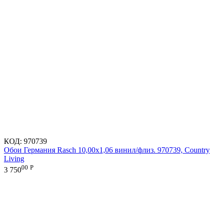
КОД:
970739
Обои Германия Rasch 10,00x1,06 винил/флиз. 970739, Country
Living
00
Р
3 750