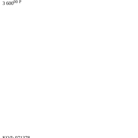
00
Р
3 600
КОД:
971378