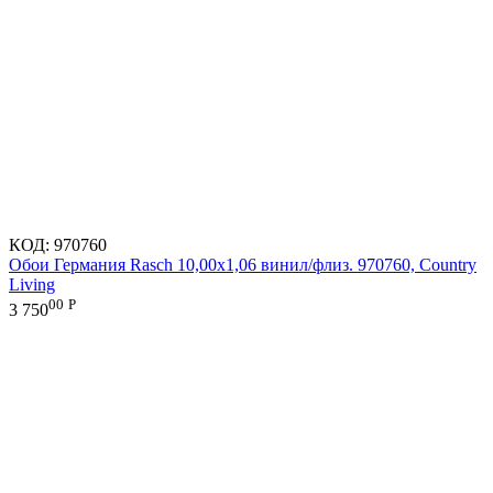
КОД:
970760
Обои Германия Rasch 10,00x1,06 винил/флиз. 970760, Country
Living
00
Р
3 750