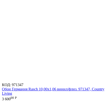
КОД:
971347
Обои Германия Rasch 10,00x1,06 винил/флиз. 971347, Country
Living
00
Р
3 600