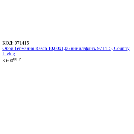
КОД:
971415
Обои Германия Rasch 10,00x1,06 винил/флиз. 971415, Country
Living
00
Р
3 600