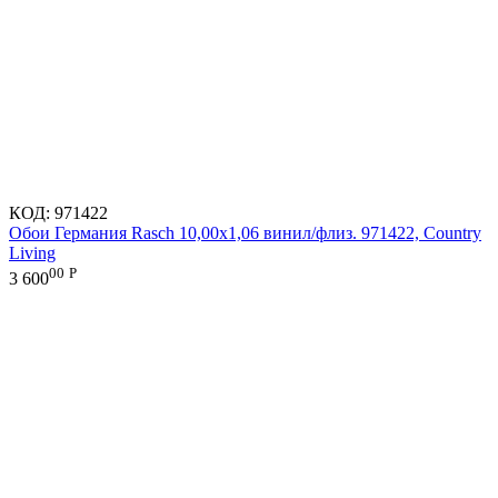
КОД:
971422
Обои Германия Rasch 10,00x1,06 винил/флиз. 971422, Country
Living
00
Р
3 600