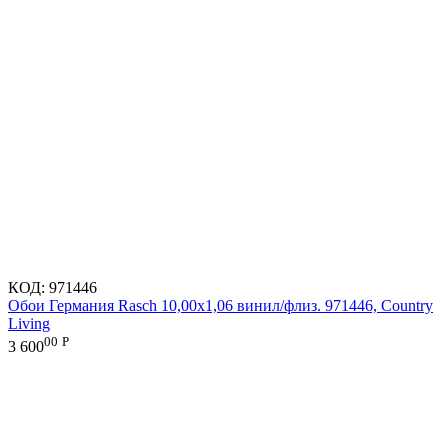
КОД:
971446
Обои Германия Rasch 10,00x1,06 винил/флиз. 971446, Country
Living
00
Р
3 600