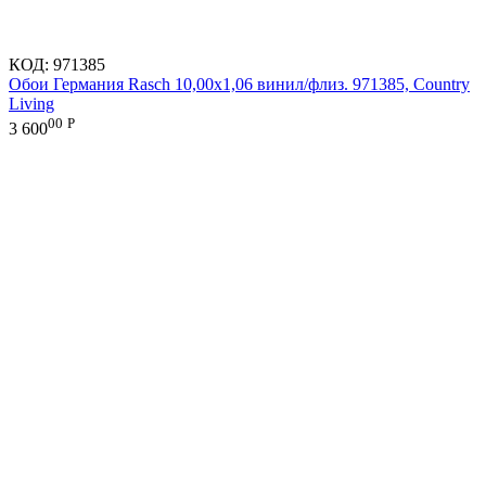
КОД:
971385
Обои Германия Rasch 10,00x1,06 винил/флиз. 971385, Country
Living
00
Р
3 600