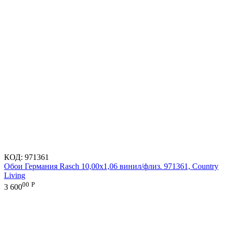
КОД:
971361
Обои Германия Rasch 10,00x1,06 винил/флиз. 971361, Country
Living
00
Р
3 600