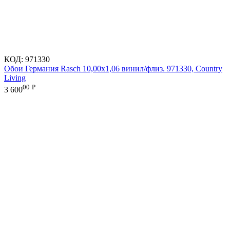
КОД:
971330
Обои Германия Rasch 10,00x1,06 винил/флиз. 971330, Country
Living
00
Р
3 600