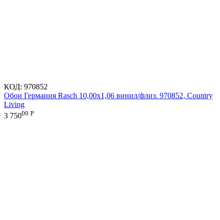
КОД:
970852
Обои Германия Rasch 10,00x1,06 винил/флиз. 970852, Country
Living
00
Р
3 750