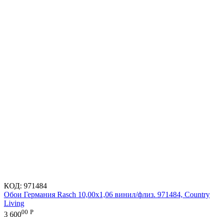
КОД:
971484
Обои Германия Rasch 10,00x1,06 винил/флиз. 971484, Country
Living
00
Р
3 600