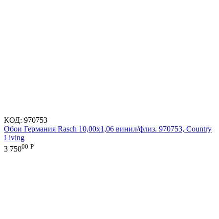
КОД:
970753
Обои Германия Rasch 10,00x1,06 винил/флиз. 970753, Country
Living
00
Р
3 750