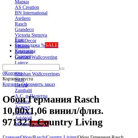
Марки
AS Creation
BN International
Ateliero
Rasch
Grandeco
Victoria Stenova
Еще
EuroDecor
Распродажа %
SALE
Milassa
Контакты
Erismann
Галерея
Gaenari Wallcovering
Lutece
Marburg
0
Корзина
Shinhan Wallcoverings
Корзина пуста
Sirpi
Корзина
Оформить заказ
Ugepa
Zambaiti
А.С. и Палитра
Обои Германия Rasch
Артекс
Аспект
10,00x1,06 винил/флиз.
Палитра
AdaWall
971323, Country Living
Milassa
премиум
Главная
/
Обои
/
Rasch
/
Country Living
/
Обои Германия Rasch