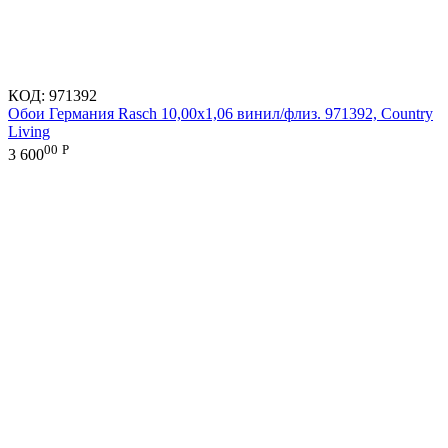
КОД:
971392
Обои Германия Rasch 10,00x1,06 винил/флиз. 971392, Country
Living
00
Р
3 600