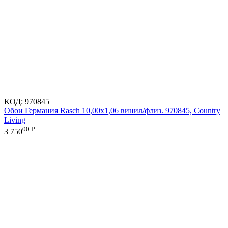
КОД:
970845
Обои Германия Rasch 10,00x1,06 винил/флиз. 970845, Country
Living
00
Р
3 750