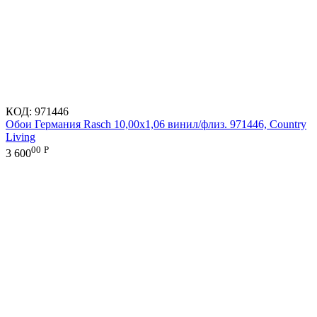
КОД:
971446
Обои Германия Rasch 10,00x1,06 винил/флиз. 971446, Country
Living
00
Р
3 600