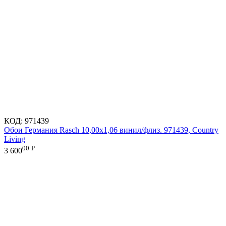
КОД:
971439
Обои Германия Rasch 10,00x1,06 винил/флиз. 971439, Country
Living
00
Р
3 600