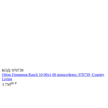
КОД:
970739
Обои Германия Rasch 10,00x1,06 винил/флиз. 970739, Country
Living
00
Р
3 750