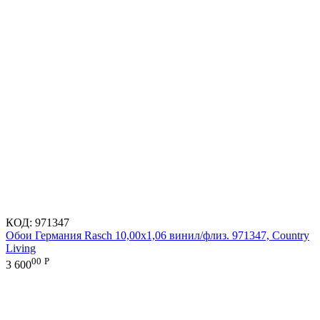
КОД:
971347
Обои Германия Rasch 10,00x1,06 винил/флиз. 971347, Country
Living
00
Р
3 600