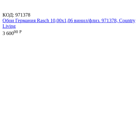
КОД:
971378
Обои Германия Rasch 10,00x1,06 винил/флиз. 971378, Country
Living
00
Р
3 600