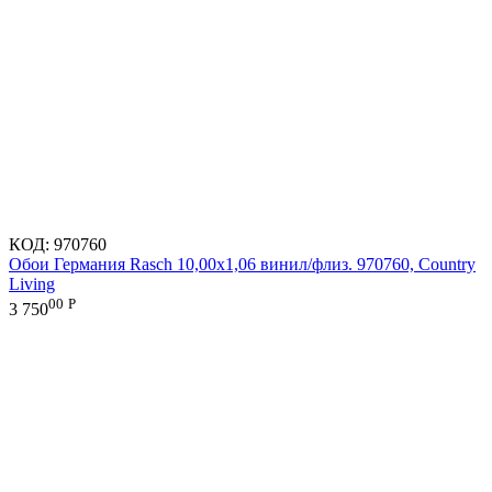
КОД:
970760
Обои Германия Rasch 10,00x1,06 винил/флиз. 970760, Country
Living
00
Р
3 750