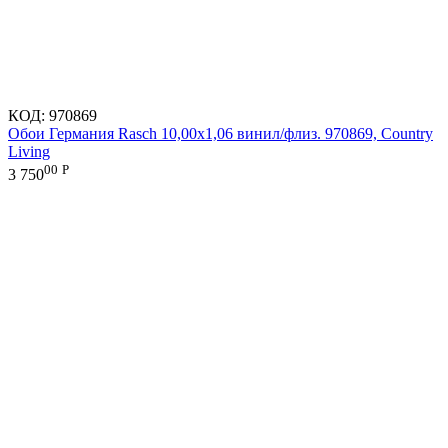
КОД:
970869
Обои Германия Rasch 10,00x1,06 винил/флиз. 970869, Country
Living
00
Р
3 750