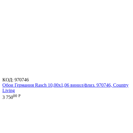
КОД:
970746
Обои Германия Rasch 10,00x1,06 винил/флиз. 970746, Country
Living
00
Р
3 750