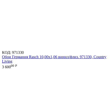
КОД:
971330
Обои Германия Rasch 10,00x1,06 винил/флиз. 971330, Country
Living
00
Р
3 600