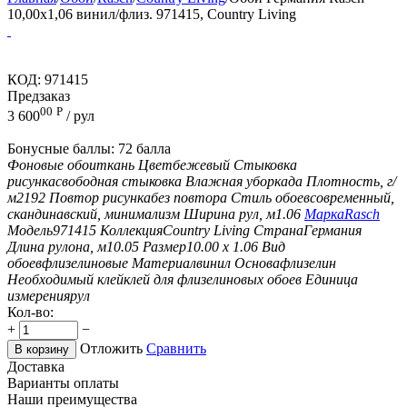
10,00x1,06 винил/флиз. 971415, Country Living
КОД:
971415
Предзаказ
00
Р
3 600
/ рул
Бонусные баллы:
72 балла
Фоновые обои
ткань
Цвет
бежевый
Стыковка
рисунка
свободная стыковка
Влажная уборка
да
Плотность, г/
м2
192
Повтор рисунка
без повтора
Стиль обоев
современный,
скандинавский, минимализм
Ширина рул, м
1.06
Марка
Rasch
Модель
971415
Коллекция
Country Living
Страна
Германия
Длина рулона, м
10.05
Размер
10.00 х 1.06
Вид
обоев
флизелиновые
Материал
винил
Основа
флизелин
Необходимый клей
клей для флизелиновых обоев
Единица
измерения
рул
Кол-во:
+
−
Отложить
Сравнить
В корзину
Доставка
Варианты оплаты
Наши преимущества