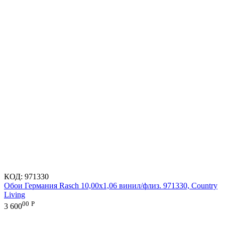
КОД:
971330
Обои Германия Rasch 10,00x1,06 винил/флиз. 971330, Country
Living
00
Р
3 600