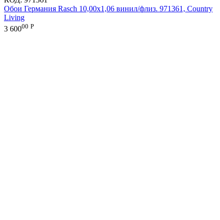
Обои Германия Rasch 10,00x1,06 винил/флиз. 971361, Country
Living
00
Р
3 600