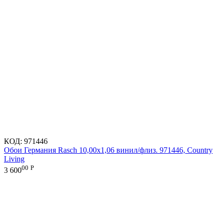
КОД:
971446
Обои Германия Rasch 10,00x1,06 винил/флиз. 971446, Country
Living
00
Р
3 600