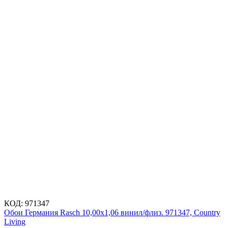
КОД:
971347
Обои Германия Rasch 10,00x1,06 винил/флиз. 971347, Country
Living