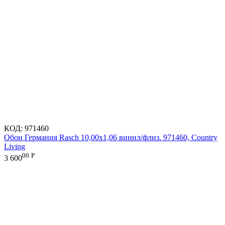
КОД:
971460
Обои Германия Rasch 10,00x1,06 винил/флиз. 971460, Country
Living
00
Р
3 600