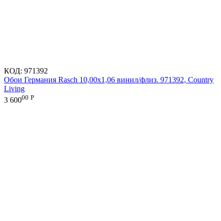
КОД:
971392
Обои Германия Rasch 10,00x1,06 винил/флиз. 971392, Country
Living
00
Р
3 600