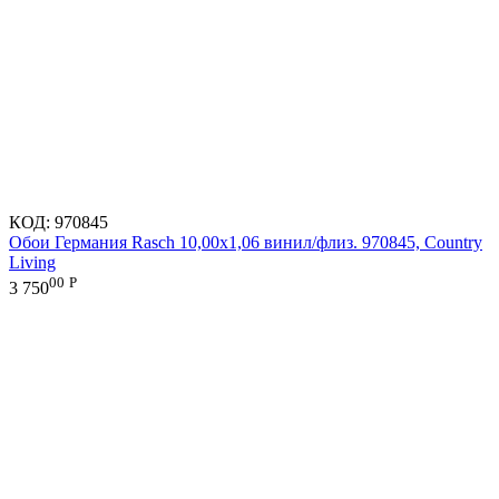
КОД:
970845
Обои Германия Rasch 10,00x1,06 винил/флиз. 970845, Country
Living
00
Р
3 750