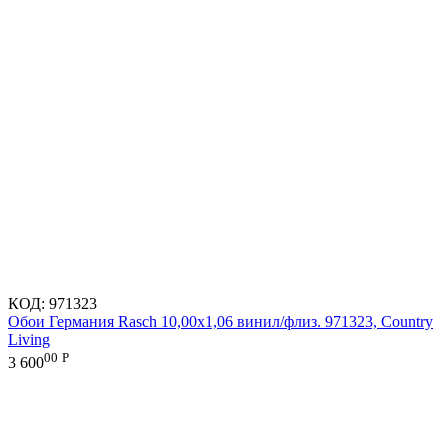
КОД:
971323
Обои Германия Rasch 10,00x1,06 винил/флиз. 971323, Country
Living
00
Р
3 600