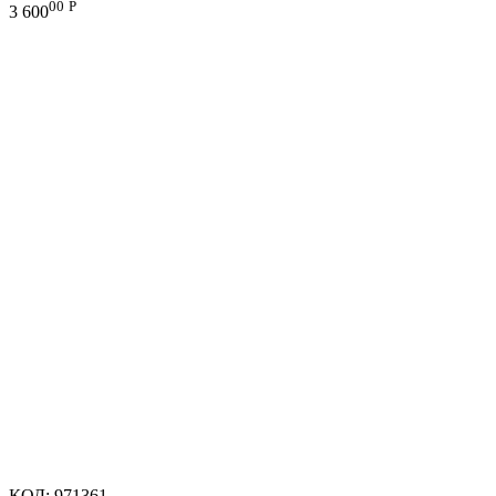
00
Р
3 600
КОД:
971361