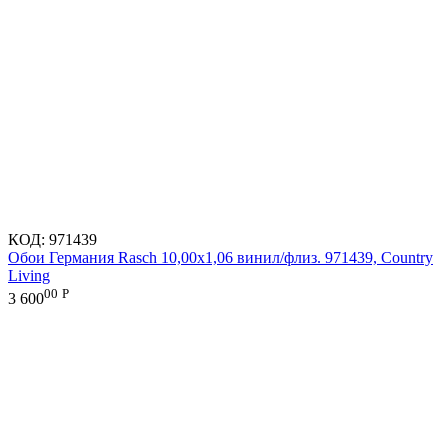
КОД:
971439
Обои Германия Rasch 10,00x1,06 винил/флиз. 971439, Country
Living
00
Р
3 600