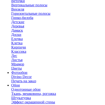
Веточки
Вертикальные полосы
Вензеля
Горизонтальные полосы
Гинко-билоба
Детские
Деревья
Дамаск
Доски
Елочка
Клетка
Кирпичи
Классика
Лес
Листья
Мрамор
Цветы
Фотообои
Divino Decor
Печать на заказ
Обои
Однотонные обои
Ткань, мешковина, рогожка
Штукатурка
Эффект окрашенной стены