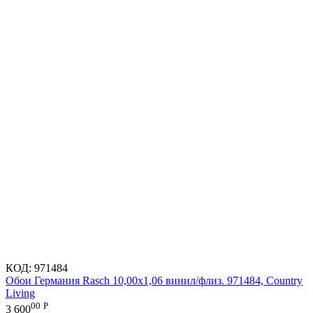
КОД:
971484
Обои Германия Rasch 10,00x1,06 винил/флиз. 971484, Country
Living
00
Р
3 600