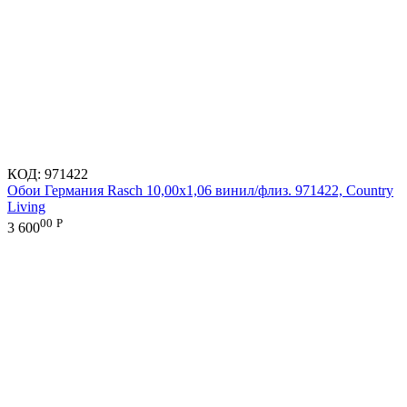
КОД:
971422
Обои Германия Rasch 10,00x1,06 винил/флиз. 971422, Country
Living
00
Р
3 600