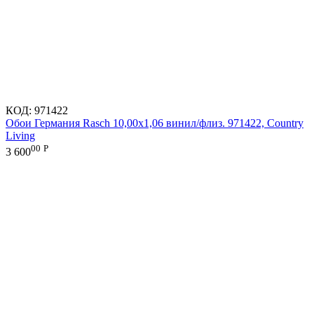
КОД:
971422
Обои Германия Rasch 10,00x1,06 винил/флиз. 971422, Country
Living
00
Р
3 600