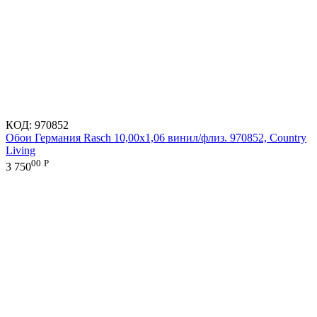
КОД:
970852
Обои Германия Rasch 10,00x1,06 винил/флиз. 970852, Country
Living
00
Р
3 750