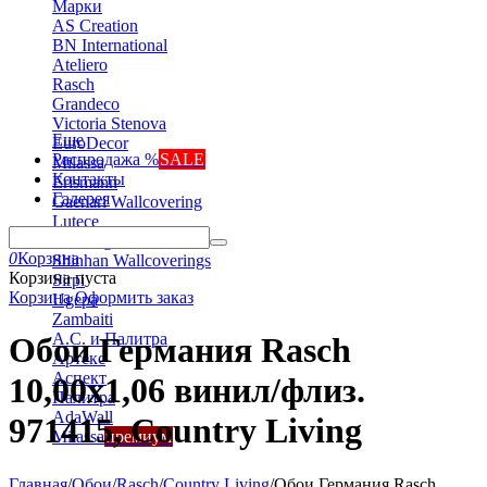
Марки
AS Creation
BN International
Ateliero
Rasch
Grandeco
Victoria Stenova
Еще
EuroDecor
Распродажа %
SALE
Milassa
Контакты
Erismann
Галерея
Gaenari Wallcovering
Lutece
Marburg
0
Корзина
Shinhan Wallcoverings
Корзина пуста
Sirpi
Корзина
Оформить заказ
Ugepa
Zambaiti
А.С. и Палитра
Обои Германия Rasch
Артекс
Аспект
10,00x1,06 винил/флиз.
Палитра
AdaWall
971415, Country Living
Milassa
премиум
Главная
/
Обои
/
Rasch
/
Country Living
/
Обои Германия Rasch