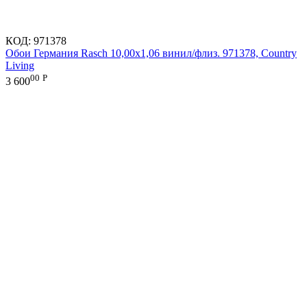
КОД:
971378
Обои Германия Rasch 10,00x1,06 винил/флиз. 971378, Country
Living
00
Р
3 600