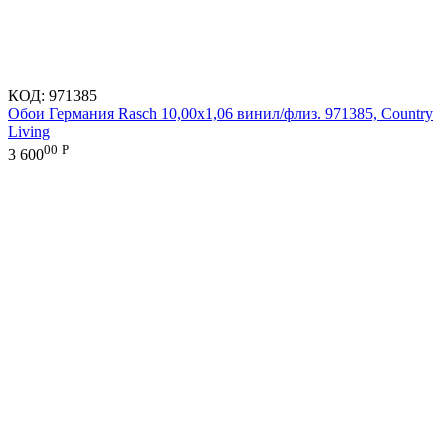
КОД:
971385
Обои Германия Rasch 10,00x1,06 винил/флиз. 971385, Country
Living
00
Р
3 600