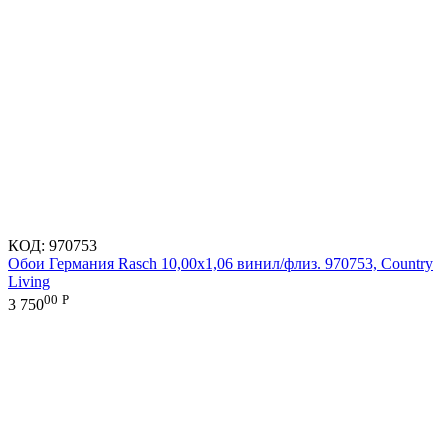
КОД:
970753
Обои Германия Rasch 10,00x1,06 винил/флиз. 970753, Country
Living
00
Р
3 750