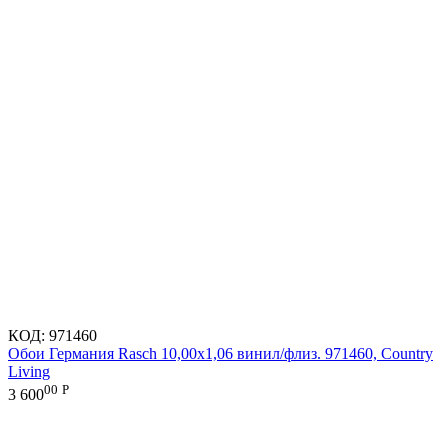
КОД:
971460
Обои Германия Rasch 10,00x1,06 винил/флиз. 971460, Country
Living
00
Р
3 600