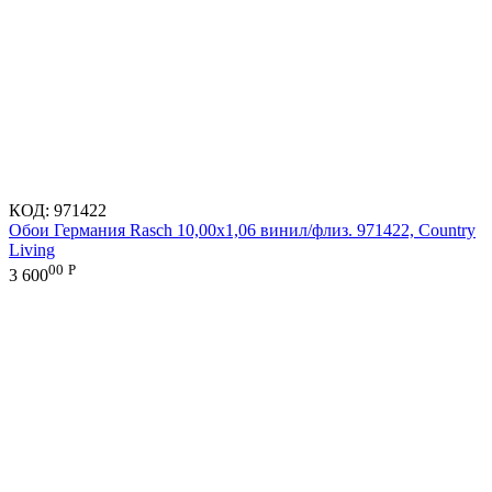
КОД:
971422
Обои Германия Rasch 10,00x1,06 винил/флиз. 971422, Country
Living
00
Р
3 600