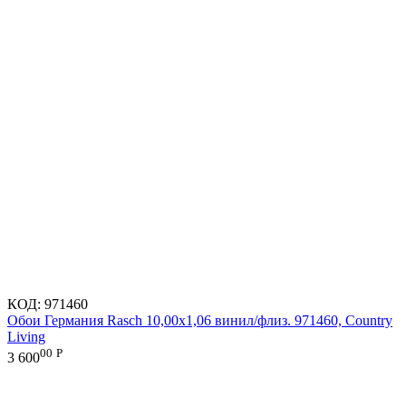
КОД:
971460
Обои Германия Rasch 10,00x1,06 винил/флиз. 971460, Country
Living
00
Р
3 600