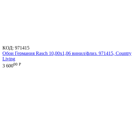
КОД:
971415
Обои Германия Rasch 10,00x1,06 винил/флиз. 971415, Country
Living
00
Р
3 600