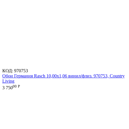
КОД:
970753
Обои Германия Rasch 10,00x1,06 винил/флиз. 970753, Country
Living
00
Р
3 750