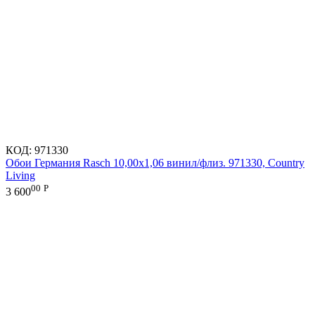
КОД:
971330
Обои Германия Rasch 10,00x1,06 винил/флиз. 971330, Country
Living
00
Р
3 600