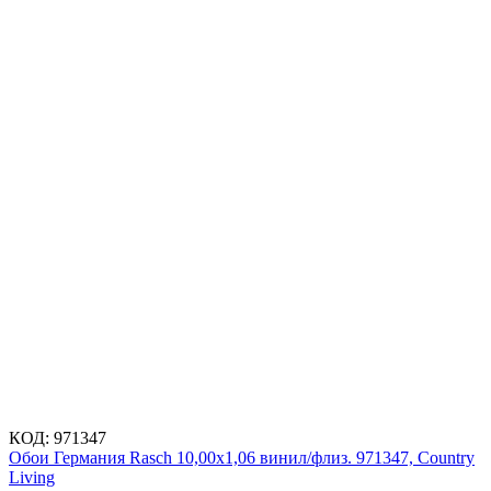
КОД:
971347
Обои Германия Rasch 10,00x1,06 винил/флиз. 971347, Country
Living