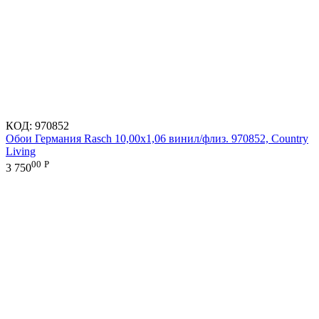
КОД:
970852
Обои Германия Rasch 10,00x1,06 винил/флиз. 970852, Country
Living
00
Р
3 750