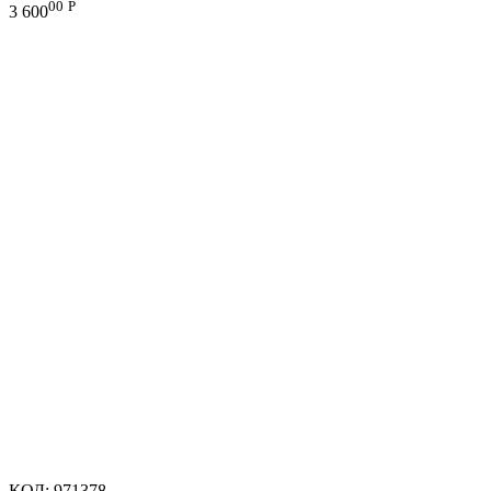
00
Р
3 600
КОД:
971378