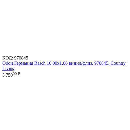
КОД:
970845
Обои Германия Rasch 10,00x1,06 винил/флиз. 970845, Country
Living
00
Р
3 750