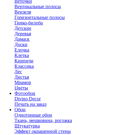
Веточки
Вертикальные полосы
Вензеля
Горизонтальные полосы
Гинко-билоба
Детские
Деревья
Дамаск
Доски
Елочка
Клетка
Кирпичи
Классика
Лес
Листья
Мрамор
Цветы
Фотообои
Divino Decor
Печать на заказ
Обои
Однотонные обои
Ткань, мешковина, рогожка
Штукатурка
Эффект окрашенной стены