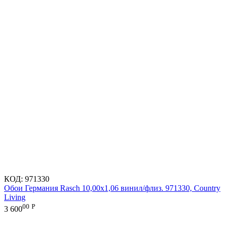
КОД:
971330
Обои Германия Rasch 10,00x1,06 винил/флиз. 971330, Country
Living
00
Р
3 600