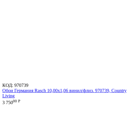
КОД:
970739
Обои Германия Rasch 10,00x1,06 винил/флиз. 970739, Country
Living
00
Р
3 750