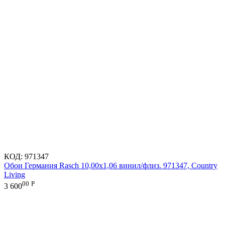
КОД:
971347
Обои Германия Rasch 10,00x1,06 винил/флиз. 971347, Country
Living
00
Р
3 600