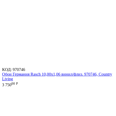
КОД:
970746
Обои Германия Rasch 10,00x1,06 винил/флиз. 970746, Country
Living
00
Р
3 750