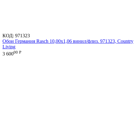
КОД:
971323
Обои Германия Rasch 10,00x1,06 винил/флиз. 971323, Country
Living
00
Р
3 600