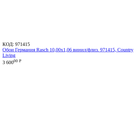
КОД:
971415
Обои Германия Rasch 10,00x1,06 винил/флиз. 971415, Country
Living
00
Р
3 600