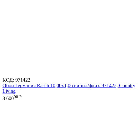
КОД:
971422
Обои Германия Rasch 10,00x1,06 винил/флиз. 971422, Country
Living
00
Р
3 600