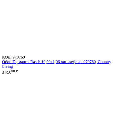
КОД:
970760
Обои Германия Rasch 10,00x1,06 винил/флиз. 970760, Country
Living
00
Р
3 750