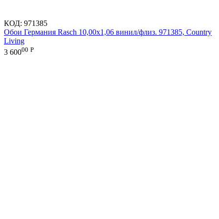
КОД:
971385
Обои Германия Rasch 10,00x1,06 винил/флиз. 971385, Country
Living
00
Р
3 600