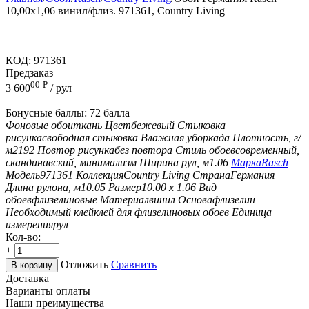
10,00x1,06 винил/флиз. 971361, Country Living
КОД:
971361
Предзаказ
00
Р
3 600
/ рул
Бонусные баллы:
72 балла
Фоновые обои
ткань
Цвет
бежевый
Стыковка
рисунка
свободная стыковка
Влажная уборка
да
Плотность, г/
м2
192
Повтор рисунка
без повтора
Стиль обоев
современный,
скандинавский, минимализм
Ширина рул, м
1.06
Марка
Rasch
Модель
971361
Коллекция
Country Living
Страна
Германия
Длина рулона, м
10.05
Размер
10.00 х 1.06
Вид
обоев
флизелиновые
Материал
винил
Основа
флизелин
Необходимый клей
клей для флизелиновых обоев
Единица
измерения
рул
Кол-во:
+
−
Отложить
Сравнить
В корзину
Доставка
Варианты оплаты
Наши преимущества