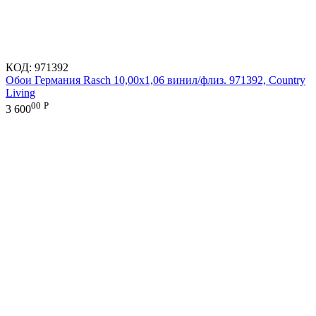
КОД:
971392
Обои Германия Rasch 10,00x1,06 винил/флиз. 971392, Country
Living
00
Р
3 600