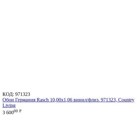
КОД:
971323
Обои Германия Rasch 10,00x1,06 винил/флиз. 971323, Country
Living
00
Р
3 600