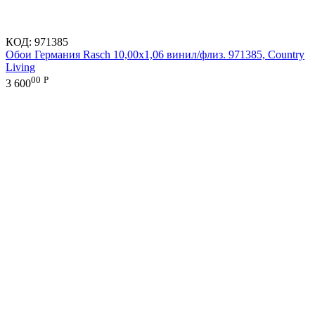
КОД:
971385
Обои Германия Rasch 10,00x1,06 винил/флиз. 971385, Country
Living
00
Р
3 600