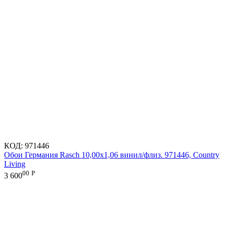
КОД:
971446
Обои Германия Rasch 10,00x1,06 винил/флиз. 971446, Country
Living
00
Р
3 600