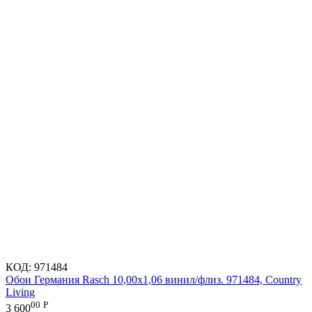
КОД:
971484
Обои Германия Rasch 10,00x1,06 винил/флиз. 971484, Country
Living
00
Р
3 600