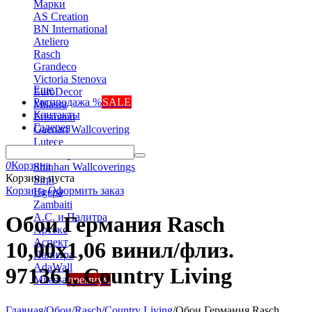
Марки
AS Creation
BN International
Ateliero
Rasch
Grandeco
Victoria Stenova
Еще
EuroDecor
Распродажа %
SALE
Milassa
Контакты
Erismann
Галерея
Gaenari Wallcovering
Lutece
Marburg
0
Корзина
Shinhan Wallcoverings
Корзина пуста
Sirpi
Корзина
Оформить заказ
Ugepa
Zambaiti
А.С. и Палитра
Обои Германия Rasch
Артекс
Аспект
10,00x1,06 винил/флиз.
Палитра
AdaWall
971361, Country Living
Milassa
премиум
Главная
/
Обои
/
Rasch
/
Country Living
/
Обои Германия Rasch