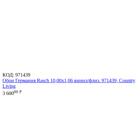
КОД:
971439
Обои Германия Rasch 10,00x1,06 винил/флиз. 971439, Country
Living
00
Р
3 600