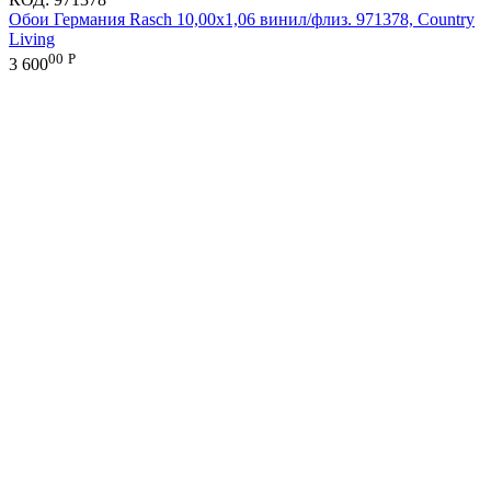
Обои Германия Rasch 10,00x1,06 винил/флиз. 971378, Country
Living
00
Р
3 600