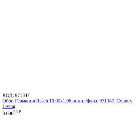
КОД:
971347
Обои Германия Rasch 10,00x1,06 винил/флиз. 971347, Country
Living
00
Р
3 600