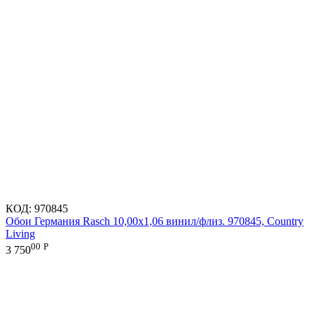
КОД:
970845
Обои Германия Rasch 10,00x1,06 винил/флиз. 970845, Country
Living
00
Р
3 750