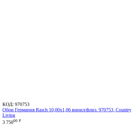
КОД:
970753
Обои Германия Rasch 10,00x1,06 винил/флиз. 970753, Country
Living
00
Р
3 750