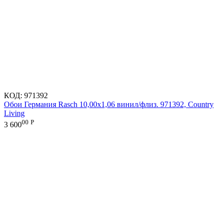
КОД:
971392
Обои Германия Rasch 10,00x1,06 винил/флиз. 971392, Country
Living
00
Р
3 600