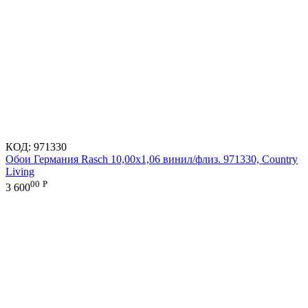
КОД:
971330
Обои Германия Rasch 10,00x1,06 винил/флиз. 971330, Country
Living
00
Р
3 600