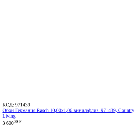
КОД:
971439
Обои Германия Rasch 10,00x1,06 винил/флиз. 971439, Country
Living
00
Р
3 600