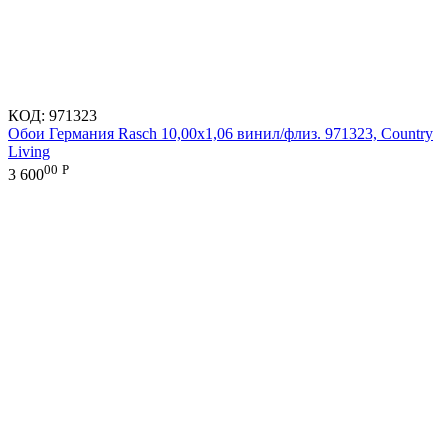
КОД:
971323
Обои Германия Rasch 10,00x1,06 винил/флиз. 971323, Country
Living
00
Р
3 600