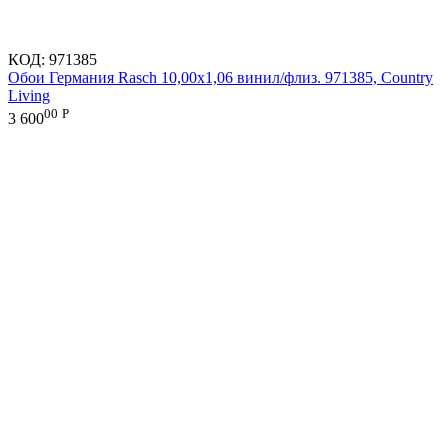
КОД:
971385
Обои Германия Rasch 10,00x1,06 винил/флиз. 971385, Country
Living
00
Р
3 600