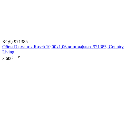
КОД:
971385
Обои Германия Rasch 10,00x1,06 винил/флиз. 971385, Country
Living
00
Р
3 600