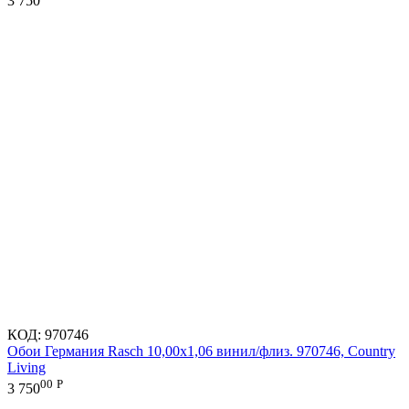
3 750
КОД:
970746
Обои Германия Rasch 10,00x1,06 винил/флиз. 970746, Country
Living
00
Р
3 750