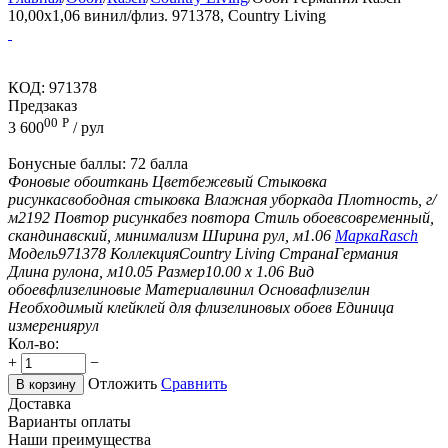
10,00x1,06 винил/флиз. 971378, Country Living
КОД:
971378
Предзаказ
00
Р
3 600
/ рул
Бонусные баллы:
72 балла
Фоновые обои
ткань
Цвет
бежевый
Стыковка
рисунка
свободная стыковка
Влажная уборка
да
Плотность, г/
м2
192
Повтор рисунка
без повтора
Стиль обоев
современный,
скандинавский, минимализм
Ширина рул, м
1.06
Марка
Rasch
Модель
971378
Коллекция
Country Living
Страна
Германия
Длина рулона, м
10.05
Размер
10.00 х 1.06
Вид
обоев
флизелиновые
Материал
винил
Основа
флизелин
Необходимый клей
клей для флизелиновых обоев
Единица
измерения
рул
Кол-во:
+
−
Отложить
Сравнить
В корзину
Доставка
Варианты оплаты
Наши преимущества