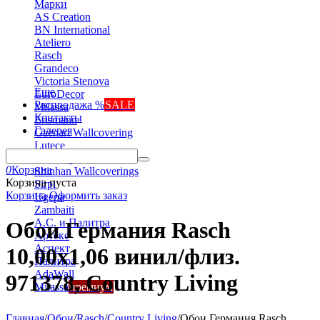
Марки
AS Creation
BN International
Ateliero
Rasch
Grandeco
Victoria Stenova
Еще
EuroDecor
Распродажа %
SALE
Milassa
Контакты
Erismann
Галерея
Gaenari Wallcovering
Lutece
Marburg
0
Корзина
Shinhan Wallcoverings
Корзина пуста
Sirpi
Корзина
Оформить заказ
Ugepa
Zambaiti
А.С. и Палитра
Обои Германия Rasch
Артекс
Аспект
10,00x1,06 винил/флиз.
Палитра
AdaWall
971378, Country Living
Milassa
премиум
Главная
/
Обои
/
Rasch
/
Country Living
/
Обои Германия Rasch