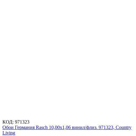
КОД:
971323
Обои Германия Rasch 10,00x1,06 винил/флиз. 971323, Country
Living