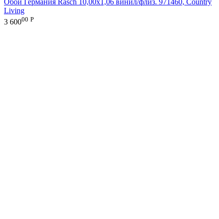
Обои Германия Rasch 10,00x1,06 винил/флиз. 971460, Country
Living
00
Р
3 600