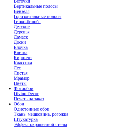
Веточки
Вертикальные полосы
Вензеля
Горизонтальные полосы
Гинко-билоба
Детские
Деревья
Дамаск
Доски
Елочка
Клетка
Кирпичи
Классика
Лес
Листья
Мрамор
Цветы
Фотообои
Divino Decor
Печать на заказ
Обои
Однотонные обои
Ткань, мешковина, рогожка
Штукатурка
Эффект окрашенной стены