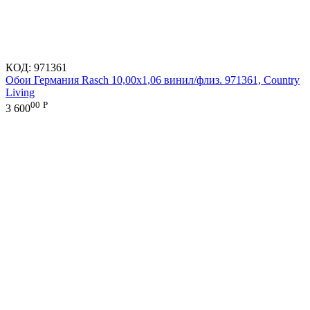
КОД:
971361
Обои Германия Rasch 10,00x1,06 винил/флиз. 971361, Country
Living
00
Р
3 600