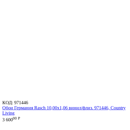
КОД:
971446
Обои Германия Rasch 10,00x1,06 винил/флиз. 971446, Country
Living
00
Р
3 600