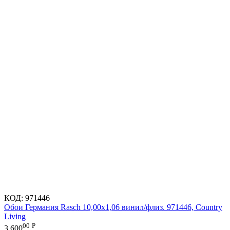
КОД:
971446
Обои Германия Rasch 10,00x1,06 винил/флиз. 971446, Country
Living
00
Р
3 600