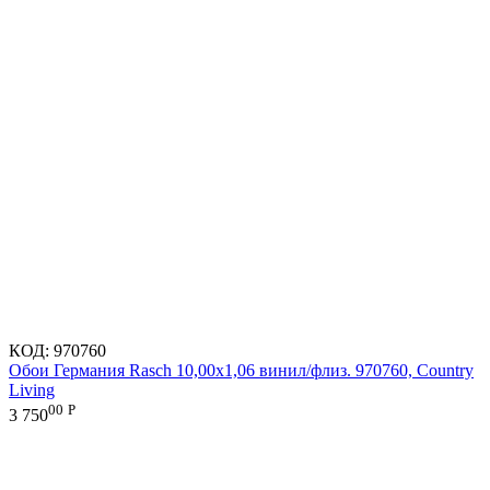
КОД:
970760
Обои Германия Rasch 10,00x1,06 винил/флиз. 970760, Country
Living
00
Р
3 750