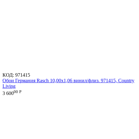
КОД:
971415
Обои Германия Rasch 10,00x1,06 винил/флиз. 971415, Country
Living
00
Р
3 600