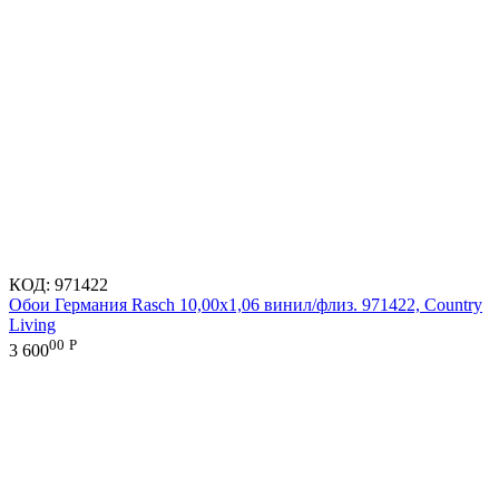
КОД:
971422
Обои Германия Rasch 10,00x1,06 винил/флиз. 971422, Country
Living
00
Р
3 600