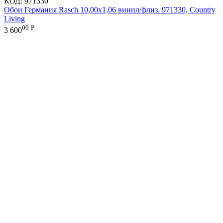
КОД:
971330
Обои Германия Rasch 10,00x1,06 винил/флиз. 971330, Country
Living
00
Р
3 600