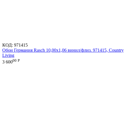
КОД:
971415
Обои Германия Rasch 10,00x1,06 винил/флиз. 971415, Country
Living
00
Р
3 600