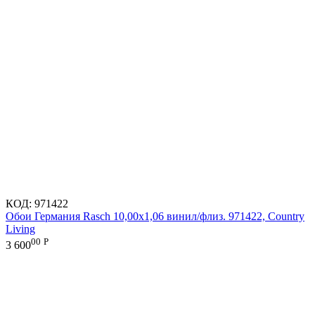
КОД:
971422
Обои Германия Rasch 10,00x1,06 винил/флиз. 971422, Country
Living
00
Р
3 600