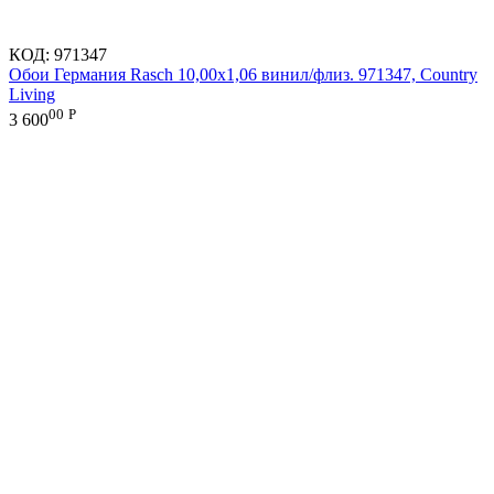
КОД:
971347
Обои Германия Rasch 10,00x1,06 винил/флиз. 971347, Country
Living
00
Р
3 600