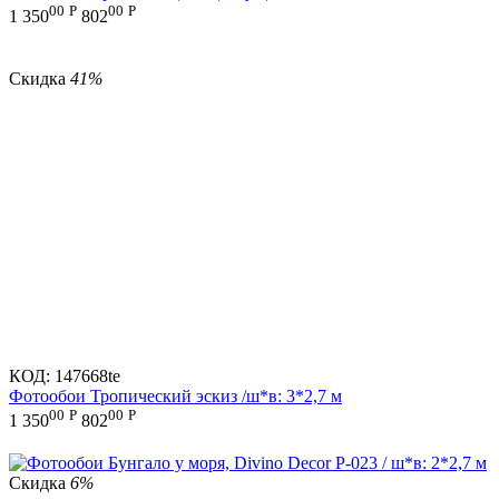
00
Р
00
Р
1 350
802
Скидка
41%
КОД:
147668te
Фотообои Тропический эскиз /ш*в: 3*2,7 м
00
Р
00
Р
1 350
802
Скидка
6%