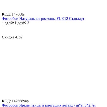
КОД:
147668s
Фотообои Натуральная роскошь, FL-012 Стандарт
00
Р
00
Р
1 350
802
Скидка
41%
КОД:
147668yap
Фотообои Яркие птицы в цветущих ветвях / ш*в: 3*2,7м