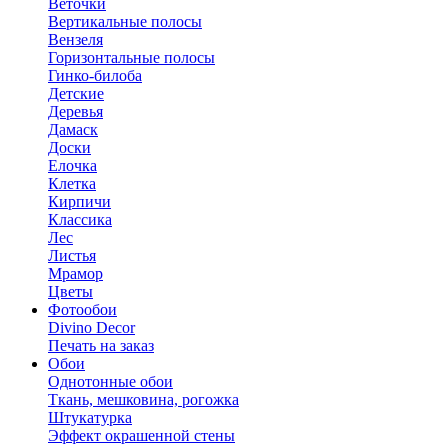
Веточки
Вертикальные полосы
Вензеля
Горизонтальные полосы
Гинко-билоба
Детские
Деревья
Дамаск
Доски
Елочка
Клетка
Кирпичи
Классика
Лес
Листья
Мрамор
Цветы
Фотообои
Divino Decor
Печать на заказ
Обои
Однотонные обои
Ткань, мешковина, рогожка
Штукатурка
Эффект окрашенной стены