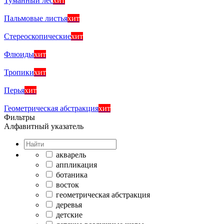
Туманный лес
хит
Пальмовые листья
хит
Стереоскопические
хит
Флюиды
хит
Тропики
хит
Перья
хит
Геометрическая абстракция
хит
Фильтры
Алфавитный указатель
акварель
аппликация
ботаника
восток
геометрическая абстракция
деревья
детские