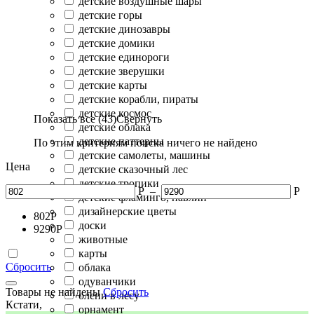
детские воздушные шары
детские горы
детские динозавры
детские домики
детские единороги
детские зверушки
детские карты
детские корабли, пираты
детские космос
Показать все (43)
Свернуть
детские облака
детские паттерны
По этим критериям поиска ничего не найдено
детские самолеты, машины
Цена
детские сказочный лес
детские тропики
Р
–
Р
детские фламинго, павлин
дизайнерские цветы
802
Р
доски
9290
Р
животные
карты
Сбросить
облака
одуванчики
Товары не найдены
Сбросить
олени в лесу
Кстати,
орнамент