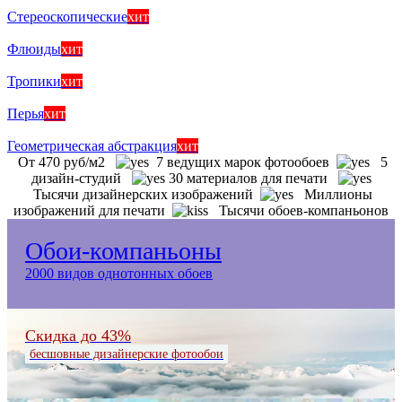
Стереоскопические
хит
Флюиды
хит
Тропики
хит
Перья
хит
Геометрическая абстракция
хит
От 470 руб/м2
7 ведущих марок фотообоев
5
дизайн-студий
30 материалов для печати
Тысячи дизайнерских изображений
Миллионы
изображений для печати
Тысячи обоев-компаньонов
Обои-компаньоны
2000 видов однотонных обоев
Скидка до 43%
бесшовные дизайнерские фотообои