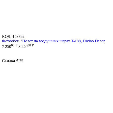
КОД:
158792
Фотообои "Полет на воздушных шарах T-188, Divino Decor
00
Р
00
Р
7 250
3 240
Скидка
41%