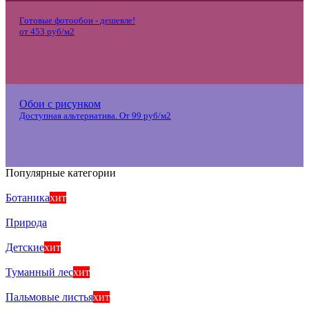
Готовые фотообои - дешевле!
от 453 руб/м2
Обои с рисунком
Доступная альтернатива. От 99 руб/м2
Популярные категории
Ботаника
хит
Природа
Детские
хит
Туманный лес
хит
Пальмовые листья
хит