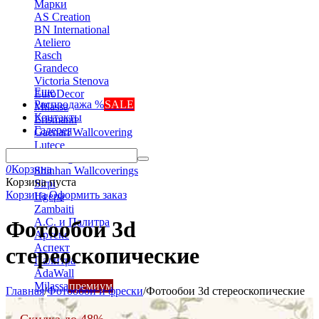
Марки
AS Creation
BN International
Ateliero
Rasch
Grandeco
Victoria Stenova
Еще
EuroDecor
Распродажа %
SALE
Milassa
Контакты
Erismann
Галерея
Gaenari Wallcovering
Lutece
Marburg
0
Корзина
Shinhan Wallcoverings
Корзина пуста
Sirpi
Корзина
Оформить заказ
Ugepa
Zambaiti
А.С. и Палитра
Фотообои 3d
Артекс
Аспект
стереоскопические
Палитра
AdaWall
Milassa
премиум
Главная
/
Фотообои и фрески
/
Фотообои 3d стереоскопические
Скидка до 48%