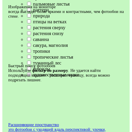
пальмовые листья
Изображения на мониторе
паттерн
всегда выглядят более яркими и контрастными, чем фотообои на
природа
стене.
птицы на ветках
растения сверху
растения снизу
саванна
сакура, магнолия
тропики
тропические листья
туманный лес
Быстрый поиск фотообоев
флюиды
Используйте
фильтр по размеру
. Не удается найти
художественные мазки
подходящий вариант - расширьте границу, всегда можно
подрезать лишнее.
Расширяющие пространство
это фотообои с уходящей вдаль перспективой: улочки,