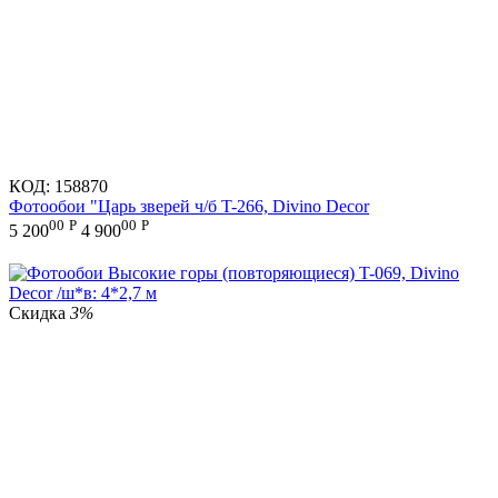
КОД:
158870
Фотообои "Царь зверей ч/б T-266, Divino Decor
00
Р
00
Р
5 200
4 900
Скидка
3%