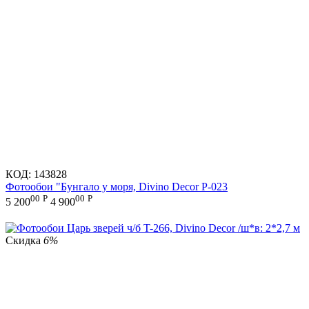
КОД:
143828
Фотообои "Бунгало у моря, Divino Decor P-023
00
Р
00
Р
5 200
4 900
Скидка
6%