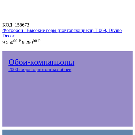
КОД:
158673
Фотообои "Высокие горы (повторяющиеся) T-069, Divino
Decor
00
Р
00
Р
9 550
9 290
Обои-компаньоны
2000 видов однотонных обоев