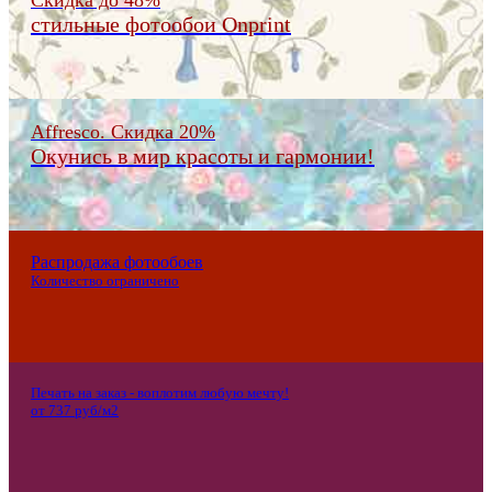
стильные фотообои Onprint
Affresco. Скидка 20%
Окунись в мир красоты и гармонии!
Распродажа фотообоев
Количество ограничено
Печать на заказ - воплотим любую мечту!
от 737 руб/м2