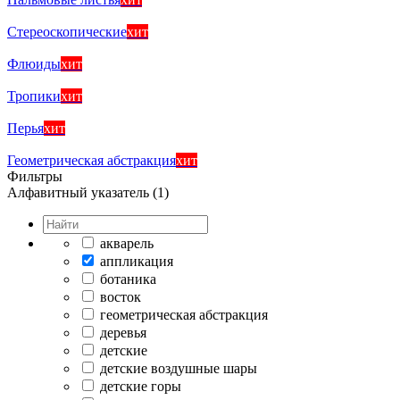
Стереоскопические
хит
Флюиды
хит
Тропики
хит
Перья
хит
Геометрическая абстракция
хит
Фильтры
Алфавитный указатель (1)
акварель
аппликация
ботаника
восток
геометрическая абстракция
деревья
детские
детские воздушные шары
детские горы