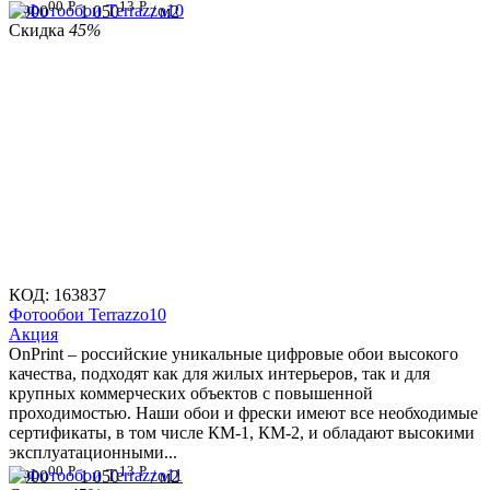
00
Р
13
Р
1 900
1 050
/ м2
Скидка
45%
КОД:
163837
Фотообои Terrazzo10
Aкция
OnPrint – российские уникальные цифровые обои высокого
качества, подходят как для жилых интерьеров, так и для
крупных коммерческих объектов с повышенной
проходимостью. Наши обои и фрески имеют все необходимые
сертификаты, в том числе КМ-1, КМ-2, и обладают высокими
эксплуатационными...
00
Р
13
Р
1 900
1 050
/ м2