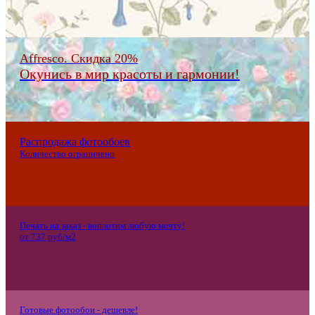
Affresco. Скидка 20%
Окунись в мир красоты и гармонии!
Распродажа фотообоев
Количество ограничено
Печать на заказ - воплотим любую мечту!
от 737 руб/м2
Готовые фотообои - дешевле!