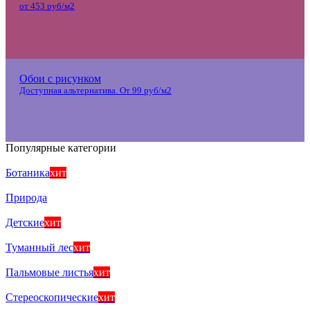
от 453 руб/м2
Обои с рисунком
Доступная альтернатива. От 99 руб/м2
Популярные категории
Ботаника
хит
Природа
Детские
хит
Туманный лес
хит
Пальмовые листья
хит
Стереоскопические
хит