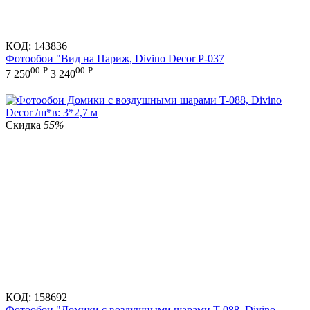
КОД:
143836
Фотообои "Вид на Париж, Divino Decor P-037
00
Р
00
Р
7 250
3 240
Скидка
55%
КОД:
158692
Фотообои "Домики с воздушными шарами T-088, Divino