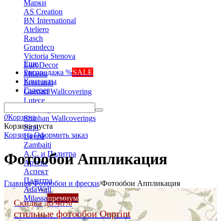
Марки
AS Creation
BN International
Ateliero
Rasch
Grandeco
Victoria Stenova
Еще
EuroDecor
Распродажа %
SALE
Milassa
Контакты
Erismann
Галерея
Gaenari Wallcovering
Lutece
Marburg
0
Корзина
Shinhan Wallcoverings
Корзина пуста
Sirpi
Корзина
Оформить заказ
Ugepa
Zambaiti
А.С. и Палитра
Фотообои Аппликация
Артекс
Аспект
Палитра
Главная
/
Фотообои и фрески
/
Фотообои Аппликация
AdaWall
Milassa
премиум
Скидка до 48%
стильные фотообои Onprint