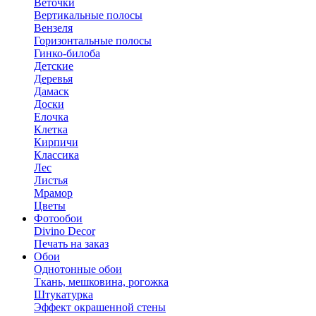
Веточки
Вертикальные полосы
Вензеля
Горизонтальные полосы
Гинко-билоба
Детские
Деревья
Дамаск
Доски
Елочка
Клетка
Кирпичи
Классика
Лес
Листья
Мрамор
Цветы
Фотообои
Divino Decor
Печать на заказ
Обои
Однотонные обои
Ткань, мешковина, рогожка
Штукатурка
Эффект окрашенной стены