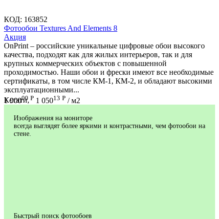
КОД:
163852
Фотообои Textures And Elements 8
Aкция
OnPrint – российские уникальные цифровые обои высокого
качества, подходят как для жилых интерьеров, так и для
крупных коммерческих объектов с повышенной
проходимостью. Наши обои и фрески имеют все необходимые
сертификаты, в том числе КМ-1, КМ-2, и обладают высокими
эксплуатационными...
00
Р
13
Р
Кстати,
1 900
1 050
/ м2
Изображения на мониторе
всегда выглядят более яркими и контрастными, чем фотообои на
стене.
Быстрый поиск фотообоев