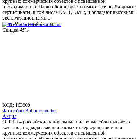
крупных коммерческих объектов с повышенной
проходимостью. Наши обои и фрески имеют все необходимые
сертификаты, в том числе КМ-1, КМ-2, и обладают высокими
эксплуатационными...
00
Р
13
Р
1 900
1 050
/ м2
Скидка
45%
КОД:
163808
Фотообои Bohomountains
Aкция
OnPrint – российские уникальные цифровые обои высокого
качества, подходят как для жилых интерьеров, так и для
крупных коммерческих объектов с повышенной
проходимостью. Наши обои и фрески имеют все необходимые