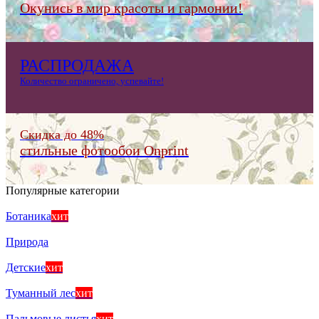
Окунись в мир красоты и гармонии!
РАСПРОДАЖА
Количество ограничено, успевайте!
Скидка до 48%
стильные фотообои Onprint
Популярные категории
Ботаника
хит
Природа
Детские
хит
Туманный лес
хит
Пальмовые листья
хит