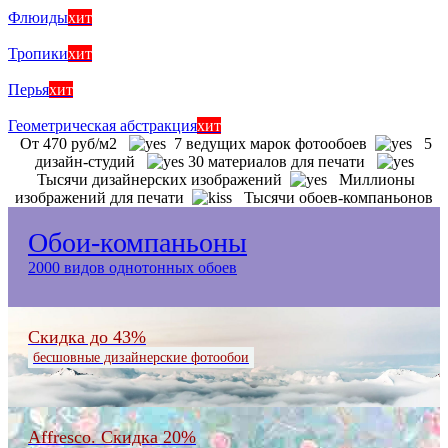
Флюиды
хит
Тропики
хит
Перья
хит
Геометрическая абстракция
хит
От 470 руб/м2
7 ведущих марок фотообоев
5
дизайн-студий
30 материалов для печати
Тысячи дизайнерских изображений
Миллионы
изображений для печати
Тысячи обоев-компаньонов
Обои-компаньоны
2000 видов однотонных обоев
Скидка до 43%
бесшовные дизайнерские фотообои
Affresco. Скидка 20%