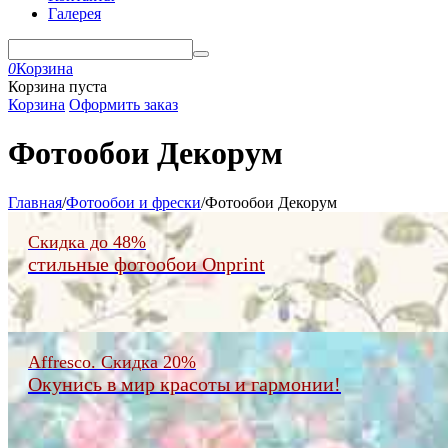
Галерея
0
Корзина
Корзина пуста
Корзина
Оформить заказ
Фотообои Декорум
Главная
/
Фотообои и фрески
/
Фотообои Декорум
Скидка до 48%
стильные фотообои Onprint
Affresco. Скидка 20%
Окунись в мир красоты и гармонии!