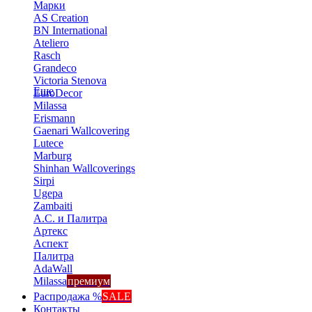
Марки
AS Creation
BN International
Ateliero
Rasch
Grandeco
Victoria Stenova
Еще
EuroDecor
Milassa
Erismann
Gaenari Wallcovering
Lutece
Marburg
Shinhan Wallcoverings
Sirpi
Ugepa
Zambaiti
А.С. и Палитра
Артекс
Аспект
Палитра
AdaWall
Milassa
премиум
Распродажа %
SALE
Контакты