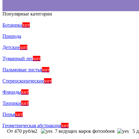
Популярные категории
Ботаника
хит
Природа
Детские
хит
Туманный лес
хит
Пальмовые листья
хит
Стереоскопические
хит
Флюиды
хит
Тропики
хит
Перья
хит
Геометрическая абстракция
хит
От 470 руб/м2
7 ведущих марок фотообоев
5 д