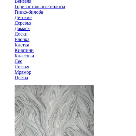
Вензеля
Горизонтальные полосы
Гинко-билоба
Детские
Деревья
Дамаск
Доски
Елочка
Клетка
Кирпичи
Классика
Лес
Листья
Мрамор
Цветы