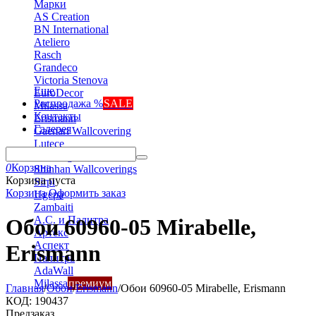
Марки
AS Creation
BN International
Ateliero
Rasch
Grandeco
Victoria Stenova
Еще
EuroDecor
Распродажа %
SALE
Milassa
Контакты
Erismann
Галерея
Gaenari Wallcovering
Lutece
Marburg
0
Корзина
Shinhan Wallcoverings
Корзина пуста
Sirpi
Корзина
Оформить заказ
Ugepa
Zambaiti
А.С. и Палитра
Обои 60960-05 Mirabelle,
Артекс
Аспект
Erismann
Палитра
AdaWall
Milassa
премиум
Главная
/
Обои
/
Erismann
/
Обои 60960-05 Mirabelle, Erismann
КОД:
190437
Предзаказ