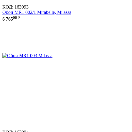
КОД:
163993
Обои MR1 002/1 Mirabelle, Milassa
00
Р
6 765