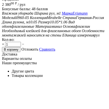
00
Р
2 380
/ рул
Бонусные баллы:
48 баллов
Влажная уборка
да
Ширина рул, м
1
Марка
Erismann
Модель
60960-05
Коллекция
Mirabelle
Страна
Германия-Россия
Длина рулона, м
10.05
Размер
10.05*1.06
Вид
обоев
флизелиновые
Материал
винил
Основа
флизелин
Необходимый клей
клей для флизелиновых обоев
Особенности
монтажа
клей наносится на стены
Единица измерения
рул
Кол-во:
+
−
Отложить
Сравнить
В корзину
Доставка
Варианты оплаты
Наши преимущества
Другие цвета
Товары коллекции