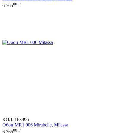
00
Р
6 765
КОД:
163996
Обои MR1 006 Mirabelle, Milassa
00
Р
6 765