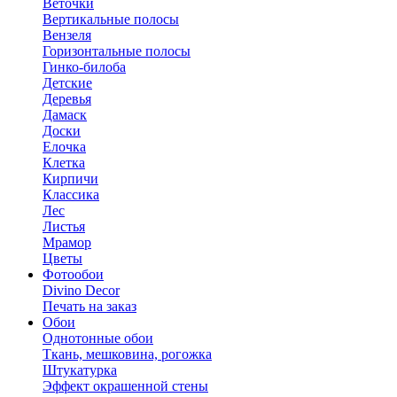
Веточки
Вертикальные полосы
Вензеля
Горизонтальные полосы
Гинко-билоба
Детские
Деревья
Дамаск
Доски
Елочка
Клетка
Кирпичи
Классика
Лес
Листья
Мрамор
Цветы
Фотообои
Divino Decor
Печать на заказ
Обои
Однотонные обои
Ткань, мешковина, рогожка
Штукатурка
Эффект окрашенной стены