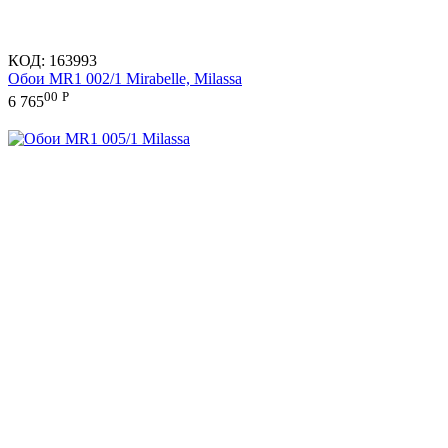
КОД:
163993
Обои MR1 002/1 Mirabelle, Milassa
00
Р
6 765