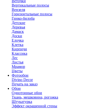
Веточки
Вертикальные полосы
Вензеля
Горизонтальные полосы
Гинко-билоба
Детские
Деревья
Дамаск
Доски
Елочка
Клетка
Кирпичи
Классика
Лес
Листья
Мрамор
Цветы
Фотообои
Divino Decor
Печать на заказ
Обои
Однотонные обои
Ткань, мешковина, рогожка
Штукатурка
Эффект окрашенной стены