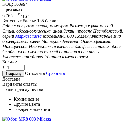
КОД:
163994
Предзаказ
00
Р
6 765
/ рул
Бонусные баллы:
135 баллов
Обои с рисунком
цветы, монохром
Размер рисунка
мелкий
Стиль обоев
неоклассика, английский, прованс
Цвет
бежевый,
серый
Марка
Milassa
Модель
MR1 003
Коллекция
Mirabelle
Вид
обоев
флизелиновые
Материал
флизелин
Основа
флизелин
Моющиеся
да
Необходимый клей
клей для флизелиновых обоев
Особенности монтажа
клей наносится на стены
Уход
влажная уборка
Единица измерения
рул
Кол-во:
+
−
Отложить
Сравнить
В корзину
Доставка
Варианты оплаты
Наши преимущества
Компаньоны
Другие цвета
Товары коллекции