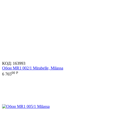
КОД:
163993
Обои MR1 002/1 Mirabelle, Milassa
00
Р
6 765