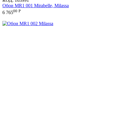
КОД:
163991
Обои MR1 001 Mirabelle, Milassa
00
Р
6 765