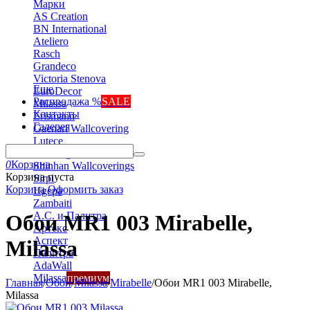
Марки
AS Creation
BN International
Ateliero
Rasch
Grandeco
Victoria Stenova
Еще
EuroDecor
Распродажа %
SALE
Milassa
Контакты
Erismann
Галерея
Gaenari Wallcovering
Lutece
Marburg
0
Корзина
Shinhan Wallcoverings
Корзина пуста
Sirpi
Корзина
Оформить заказ
Ugepa
Zambaiti
А.С. и Палитра
Обои MR1 003 Mirabelle,
Артекс
Аспект
Milassa
Палитра
AdaWall
Milassa
премиум
Главная
/
Обои
/
Milassa
/
Mirabelle
/
Обои MR1 003 Mirabelle,
Milassa