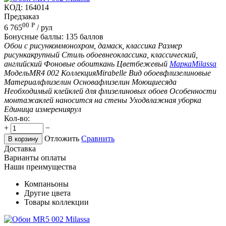
КОД:
164014
Предзаказ
00
Р
6 765
/ рул
Бонусные баллы:
135 баллов
Обои с рисунком
монохром, дамаск, классика
Размер
рисунка
крупный
Стиль обоев
неоклассика, классический,
английский
Фоновые обои
ткань
Цвет
бежевый
Марка
Milassa
Модель
MR4 002
Коллекция
Mirabelle
Вид обоев
флизелиновые
Материал
флизелин
Основа
флизелин
Моющиеся
да
Необходимый клей
клей для флизелиновых обоев
Особенности
монтажа
клей наносится на стены
Уход
влажная уборка
Единица измерения
рул
Кол-во:
+
−
Отложить
Сравнить
В корзину
Доставка
Варианты оплаты
Наши преимущества
Компаньоны
Другие цвета
Товары коллекции