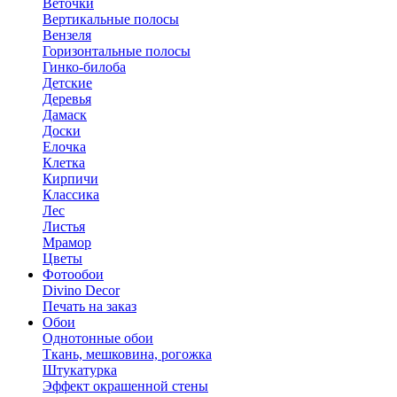
Веточки
Вертикальные полосы
Вензеля
Горизонтальные полосы
Гинко-билоба
Детские
Деревья
Дамаск
Доски
Елочка
Клетка
Кирпичи
Классика
Лес
Листья
Мрамор
Цветы
Фотообои
Divino Decor
Печать на заказ
Обои
Однотонные обои
Ткань, мешковина, рогожка
Штукатурка
Эффект окрашенной стены