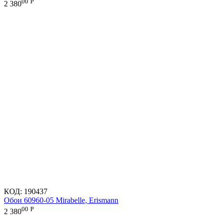
00
Р
2 380
КОД:
190437
Обои 60960-05 Mirabelle, Erismann
00
Р
2 380