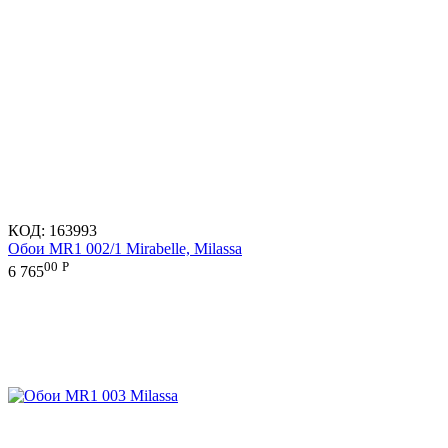
КОД:
163993
Обои MR1 002/1 Mirabelle, Milassa
00
Р
6 765