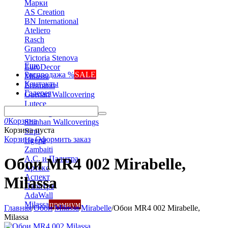
Марки
AS Creation
BN International
Ateliero
Rasch
Grandeco
Victoria Stenova
Еще
EuroDecor
Распродажа %
SALE
Milassa
Контакты
Erismann
Галерея
Gaenari Wallcovering
Lutece
Marburg
0
Корзина
Shinhan Wallcoverings
Корзина пуста
Sirpi
Корзина
Оформить заказ
Ugepa
Zambaiti
А.С. и Палитра
Обои MR4 002 Mirabelle,
Артекс
Аспект
Milassa
Палитра
AdaWall
Milassa
премиум
Главная
/
Обои
/
Milassa
/
Mirabelle
/
Обои MR4 002 Mirabelle,
Milassa