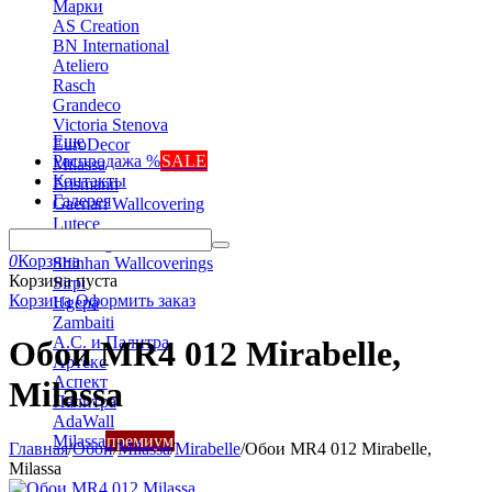
Марки
AS Creation
BN International
Ateliero
Rasch
Grandeco
Victoria Stenova
Еще
EuroDecor
Распродажа %
SALE
Milassa
Контакты
Erismann
Галерея
Gaenari Wallcovering
Lutece
Marburg
0
Корзина
Shinhan Wallcoverings
Корзина пуста
Sirpi
Корзина
Оформить заказ
Ugepa
Zambaiti
А.С. и Палитра
Обои MR4 012 Mirabelle,
Артекс
Аспект
Milassa
Палитра
AdaWall
Milassa
премиум
Главная
/
Обои
/
Milassa
/
Mirabelle
/
Обои MR4 012 Mirabelle,
Milassa