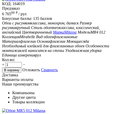
КОД:
164019
Предзаказ
00
Р
6 765
/ рул
Бонусные баллы:
135 баллов
Обои с рисунком
классика, монохром, дамаск
Размер
рисунка
крупный
Стиль обоев
неоклассика, классический,
английский
Цвет
коричневый
Марка
Milassa
Модель
MR4 012
Коллекция
Mirabelle
Вид обоев
флизелиновые
Материал
флизелин
Основа
флизелин
Моющиеся
да
Необходимый клей
клей для флизелиновых обоев
Особенности
монтажа
клей наносится на стены
Уход
влажная уборка
Единица измерения
рул
Кол-во:
+
−
Отложить
Сравнить
В корзину
Доставка
Варианты оплаты
Наши преимущества
Компаньоны
Другие цвета
Товары коллекции