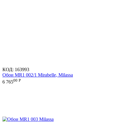
КОД:
163993
Обои MR1 002/1 Mirabelle, Milassa
00
Р
6 765