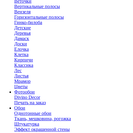
Веточки
Вертикальные полосы
Вензеля
Горизонтальные полосы
Гинко-билоба
Детские
Деревья
Дамаск
Доски
Елочка
Клетка
Кирпичи
Классика
Лес
Листья
Мрамор
Цветы
Фотообои
Divino Decor
Печать на заказ
Обои
Однотонные обои
Ткань, мешковина, рогожка
Штукатурка
Эффект окрашенной стены