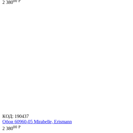
00
Р
2 380
КОД:
190437
Обои 60960-05 Mirabelle, Erismann
00
Р
2 380