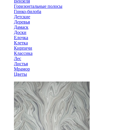
Вензеля
Горизонтальные полосы
Гинко-билоба
Детские
Деревья
Дамаск
Доски
Елочка
Клетка
Кирпичи
Классика
Лес
Листья
Мрамор
Цветы