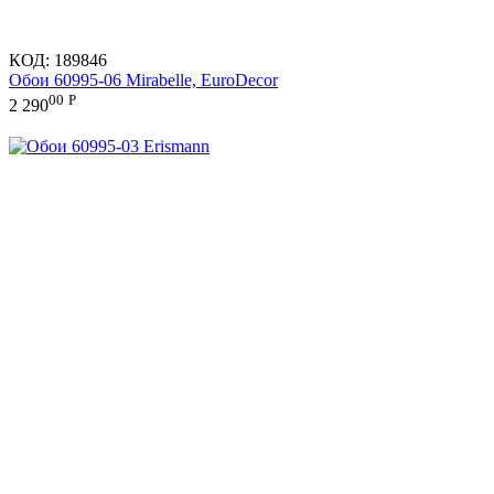
КОД:
189846
Обои 60995-06 Mirabelle, EuroDecor
00
Р
2 290