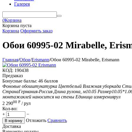
Галерея
0
Корзина
Корзина пуста
Корзина
Оформить заказ
Обои 60995-02 Mirabelle, Eris
Главная
/
Обои
/
Erismann
/
Обои 60995-02 Mirabelle, Erismann
КОД:
190438
Предзаказ
Бонусные баллы:
46 баллов
Фоновые обои
штукатурка
Цвет
белый
Влажная уборка
да
Стил
Страна
Германия-Россия
Длина рулона, м
10.05
Размер
10.05*1.0
монтажа
клей наносится на стены
Единица измерения
рул
00
Р
2 290
/ рул
Кол-во:
+
−
Отложить
Сравнить
В корзину
Доставка
Варианты оплаты