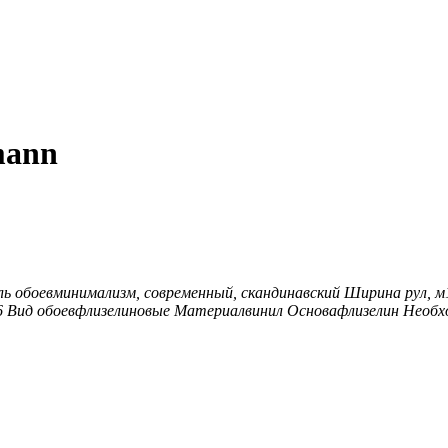
mann
ь обоев
минимализм, современный, скандинавский
Ширина рул, м
6
Вид обоев
флизелиновые
Материал
винил
Основа
флизелин
Необх