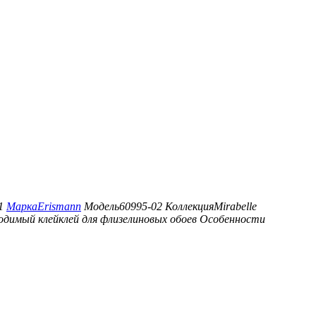
1
Марка
Erismann
Модель
60995-02
Коллекция
Mirabelle
одимый клей
клей для флизелиновых обоев
Особенности