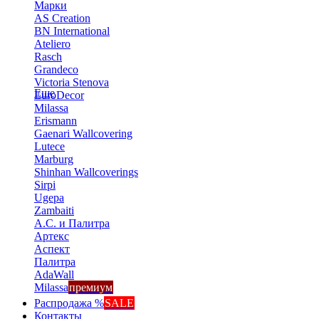
Марки
AS Creation
BN International
Ateliero
Rasch
Grandeco
Victoria Stenova
Еще
EuroDecor
Milassa
Erismann
Gaenari Wallcovering
Lutece
Marburg
Shinhan Wallcoverings
Sirpi
Ugepa
Zambaiti
А.С. и Палитра
Артекс
Аспект
Палитра
AdaWall
Milassa
премиум
Распродажа %
SALE
Контакты