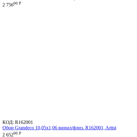
00
Р
2 756
КОД:
R162001
Обои Grandeco 10,05х1,06 винил/флиз. R162001, Artist
00
Р
2 652