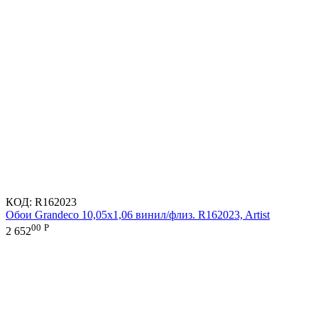
КОД:
R162023
Обои Grandeco 10,05х1,06 винил/флиз. R162023, Artist
00
Р
2 652