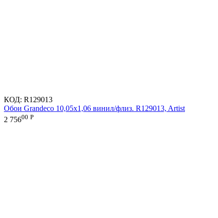
КОД:
R129013
Обои Grandeco 10,05х1,06 винил/флиз. R129013, Artist
00
Р
2 756