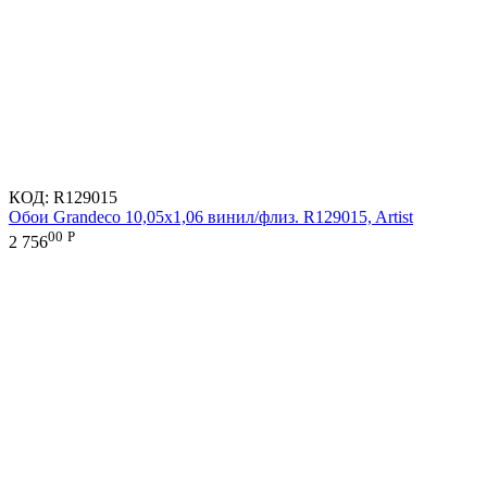
КОД:
R129015
Обои Grandeco 10,05х1,06 винил/флиз. R129015, Artist
00
Р
2 756