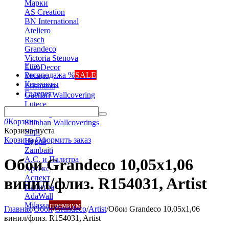
Марки
AS Creation
BN International
Ateliero
Rasch
Grandeco
Victoria Stenova
Еще
EuroDecor
Распродажа %
SALE
Milassa
Контакты
Erismann
Галерея
Gaenari Wallcovering
Lutece
Marburg
0
Корзина
Shinhan Wallcoverings
Корзина пуста
Sirpi
Корзина
Оформить заказ
Ugepa
Zambaiti
А.С. и Палитра
Обои Grandeco 10,05х1,06
Артекс
Аспект
винил/флиз. R154031, Artist
Палитра
AdaWall
Milassa
премиум
Главная
/
Обои
/
Grandeco
/
Artist
/
Обои Grandeco 10,05х1,06
винил/флиз. R154031, Artist