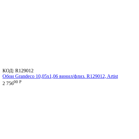
КОД:
R129012
Обои Grandeco 10,05х1,06 винил/флиз. R129012, Artist
00
Р
2 756