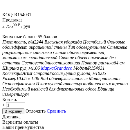
КОД:
R154031
Предзаказ
00
Р
2 756
/ рул
Бонусные баллы:
55 баллов
Плотность, г/м2
244
Влажная уборка
да
Цвет
белый
Фоновые
обои
эффект окрашенной стены
Тип обоев
рулонные
Стыковка
рисунка
прямая стыковка
Стиль обоев
современный,
минимализм, скандинавский
Снятие обоев
снимаемые без
остатка
Светоустойчивость
хорошая
Повтор рисунка
64 см
Ширина рул, м
1.06
Марка
Grandeco
Модель
R154031
Коллекция
Artist
Страна
Россия
Длина рулона, м
10.05
Размер
10.05 х 1.06
Вид обоев
флизелиновые
Материал
винил
Основа
флизелин
Износоустойчивость
устойчивость к трению
Необходимый клей
клей для флизелиновых обоев
Единица
измерения
рул
Кол-во:
+
−
Отложить
Сравнить
В корзину
Доставка
Варианты оплаты
Наши преимущества