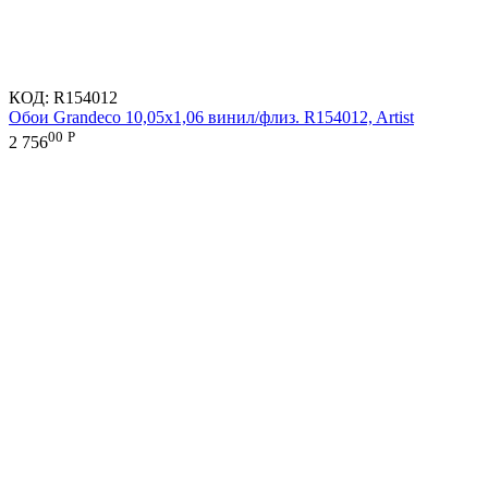
КОД:
R154012
Обои Grandeco 10,05х1,06 винил/флиз. R154012, Artist
00
Р
2 756