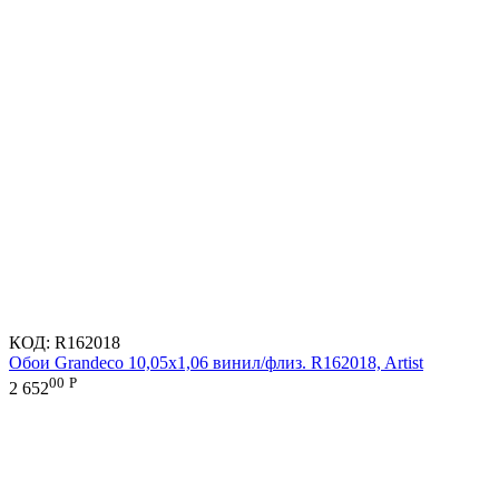
КОД:
R162018
Обои Grandeco 10,05х1,06 винил/флиз. R162018, Artist
00
Р
2 652