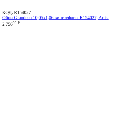
КОД:
R154027
Обои Grandeco 10,05х1,06 винил/флиз. R154027, Artist
00
Р
2 756