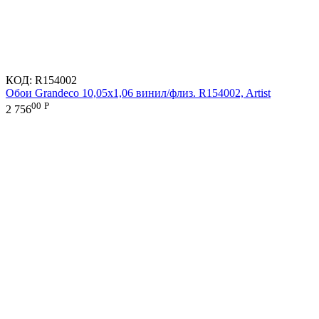
КОД:
R154002
Обои Grandeco 10,05х1,06 винил/флиз. R154002, Artist
00
Р
2 756