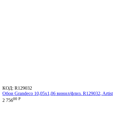
КОД:
R129032
Обои Grandeco 10,05х1,06 винил/флиз. R129032, Artist
00
Р
2 756