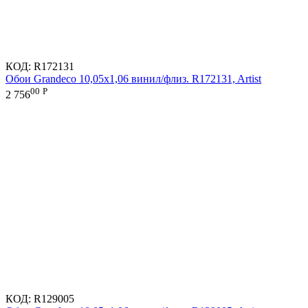
КОД:
R172131
Обои Grandeco 10,05х1,06 винил/флиз. R172131, Artist
00
Р
2 756
КОД:
R129005