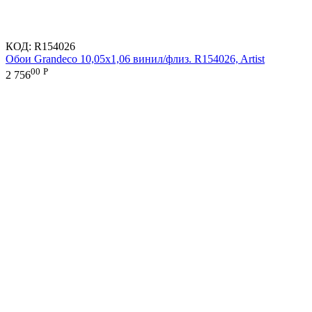
КОД:
R154026
Обои Grandeco 10,05х1,06 винил/флиз. R154026, Artist
00
Р
2 756