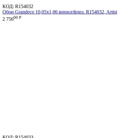
КОД:
R154032
Обои Grandeco 10,05х1,06 винил/флиз. R154032, Artist
00
Р
2 756
КОД:
R154033