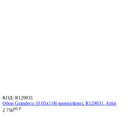
КОД:
R129031
Обои Grandeco 10,05х1,06 винил/флиз. R129031, Artist
00
Р
2 756