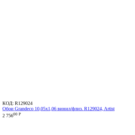
КОД:
R129024
Обои Grandeco 10,05х1,06 винил/флиз. R129024, Artist
00
Р
2 756