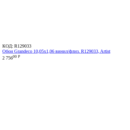
КОД:
R129033
Обои Grandeco 10,05х1,06 винил/флиз. R129033, Artist
00
Р
2 756