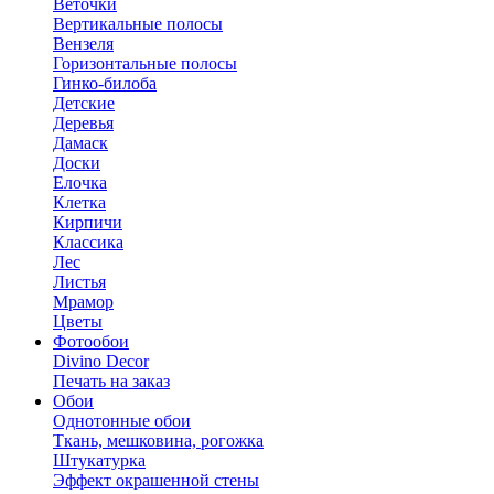
Веточки
Вертикальные полосы
Вензеля
Горизонтальные полосы
Гинко-билоба
Детские
Деревья
Дамаск
Доски
Елочка
Клетка
Кирпичи
Классика
Лес
Листья
Мрамор
Цветы
Фотообои
Divino Decor
Печать на заказ
Обои
Однотонные обои
Ткань, мешковина, рогожка
Штукатурка
Эффект окрашенной стены