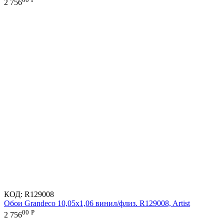
2 756
КОД:
R129008
Обои Grandeco 10,05х1,06 винил/флиз. R129008, Artist
00
Р
2 756