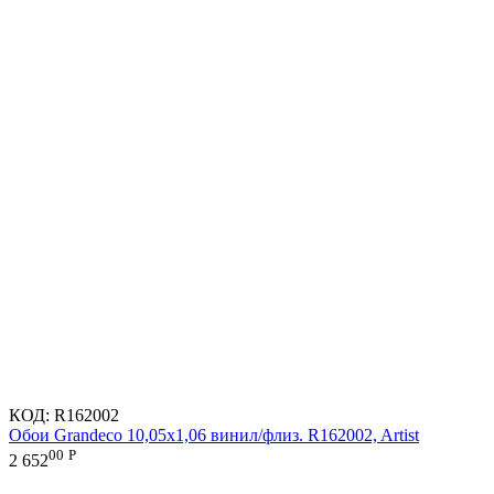
КОД:
R162002
Обои Grandeco 10,05х1,06 винил/флиз. R162002, Artist
00
Р
2 652