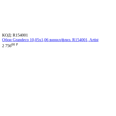
КОД:
R154001
Обои Grandeco 10,05х1,06 винил/флиз. R154001, Artist
00
Р
2 756