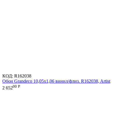
КОД:
R162038
Обои Grandeco 10,05х1,06 винил/флиз. R162038, Artist
00
Р
2 652