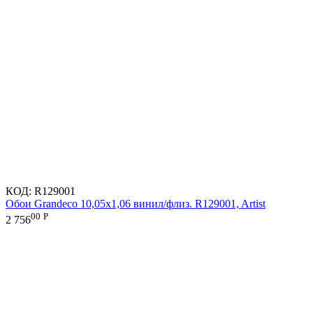
КОД:
R129001
Обои Grandeco 10,05х1,06 винил/флиз. R129001, Artist
00
Р
2 756