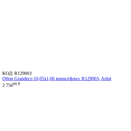
КОД:
R129003
Обои Grandeco 10,05х1,06 винил/флиз. R129003, Artist
00
Р
2 756