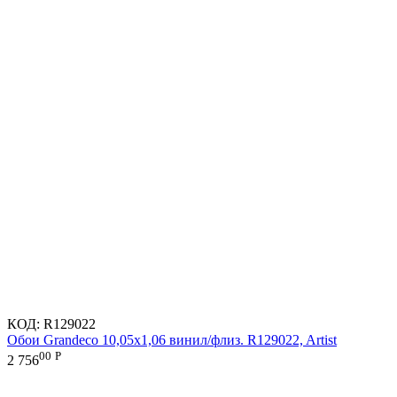
КОД:
R129022
Обои Grandeco 10,05х1,06 винил/флиз. R129022, Artist
00
Р
2 756