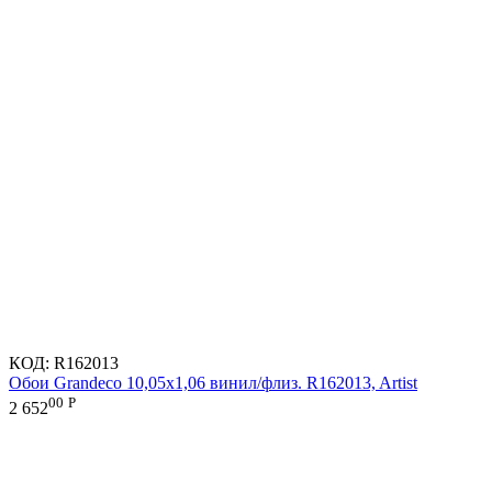
КОД:
R162013
Обои Grandeco 10,05х1,06 винил/флиз. R162013, Artist
00
Р
2 652