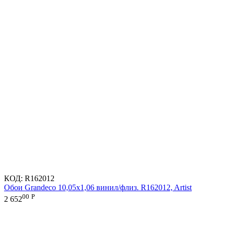
КОД:
R162012
Обои Grandeco 10,05х1,06 винил/флиз. R162012, Artist
00
Р
2 652