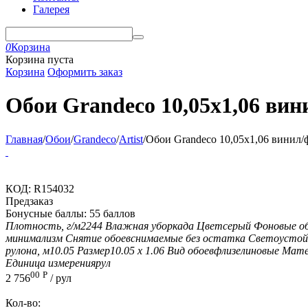
Галерея
0
Корзина
Корзина пуста
Корзина
Оформить заказ
Обои Grandeco 10,05х1,06 вини
Главная
/
Обои
/
Grandeco
/
Artist
/
Обои Grandeco 10,05х1,06 винил/ф
КОД:
R154032
Предзаказ
Бонусные баллы:
55 баллов
Плотность, г/м2
244
Влажная уборка
да
Цвет
серый
Фоновые о
минимализм
Снятие обоев
снимаемые без остатка
Светоустой
рулона, м
10.05
Размер
10.05 х 1.06
Вид обоев
флизелиновые
Мате
Единица измерения
рул
00
Р
2 756
/ рул
Кол-во: