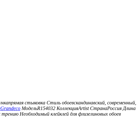
унка
прямая стыковка
Стиль обоев
скандинавский, современный,
а
Grandeco
Модель
R154032
Коллекция
Artist
Страна
Россия
Длина
к трению
Необходимый клей
клей для флизелиновых обоев