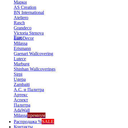
Марки
AS Creation
BN International
Ateliero
Rasch
Grandeco
Victoria Stenova
Еще
EuroDecor
Milassa
Erismann
Gaenari Wallcovering
Lutece
Marburg
Shinhan Wallcoverings
Sirpi
Ugepa
Zambaiti
А.С. и Палитра
Артекс
Аспект
Палитра
AdaWall
Milassa
премиум
Распродажа %
SALE
Контакты