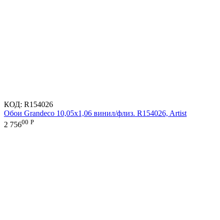
КОД:
R154026
Обои Grandeco 10,05х1,06 винил/флиз. R154026, Artist
00
Р
2 756