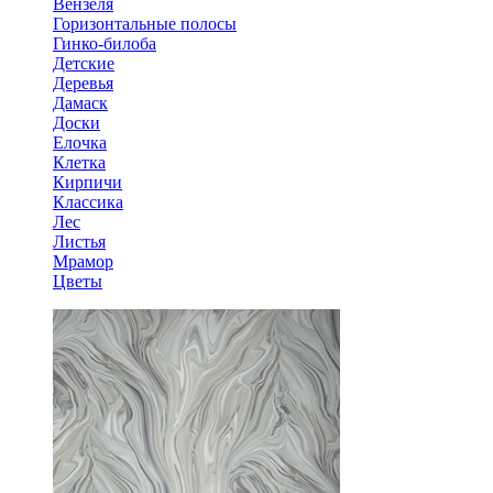
Вензеля
Горизонтальные полосы
Гинко-билоба
Детские
Деревья
Дамаск
Доски
Елочка
Клетка
Кирпичи
Классика
Лес
Листья
Мрамор
Цветы