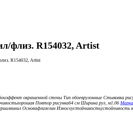
л/флиз. R154032, Artist
лиз. R154032, Artist
бои
эффект окрашенной стены
Тип обоев
рулонные
Стыковка рис
чивость
хорошая
Повтор рисунка
64 см
Ширина рул, м
1.06
Марк
риал
винил
Основа
флизелин
Износоустойчивость
устойчивость 