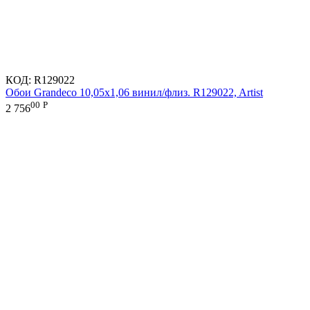
КОД:
R129022
Обои Grandeco 10,05х1,06 винил/флиз. R129022, Artist
00
Р
2 756