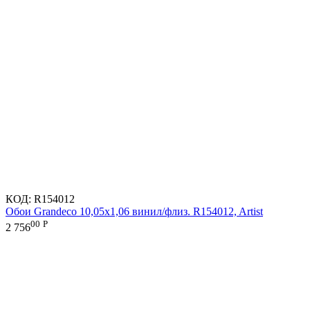
КОД:
R154012
Обои Grandeco 10,05х1,06 винил/флиз. R154012, Artist
00
Р
2 756