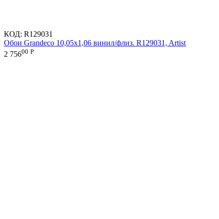
КОД:
R129031
Обои Grandeco 10,05х1,06 винил/флиз. R129031, Artist
00
Р
2 756