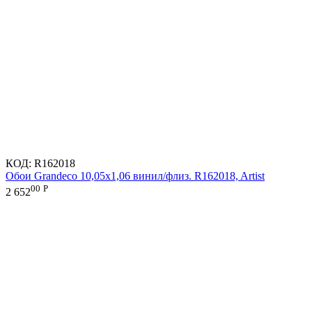
КОД:
R162018
Обои Grandeco 10,05х1,06 винил/флиз. R162018, Artist
00
Р
2 652