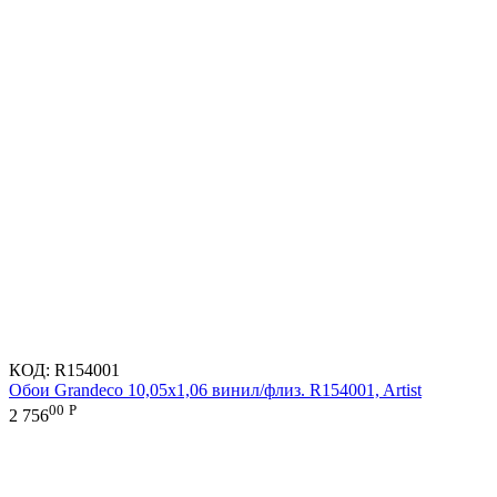
КОД:
R154001
Обои Grandeco 10,05х1,06 винил/флиз. R154001, Artist
00
Р
2 756