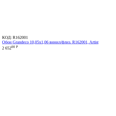
КОД:
R162001
Обои Grandeco 10,05х1,06 винил/флиз. R162001, Artist
00
Р
2 652