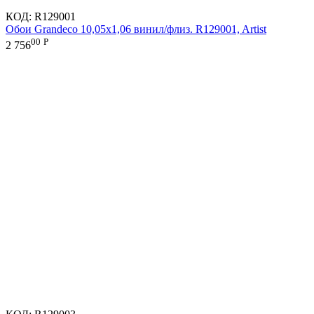
КОД:
R129001
Обои Grandeco 10,05х1,06 винил/флиз. R129001, Artist
00
Р
2 756