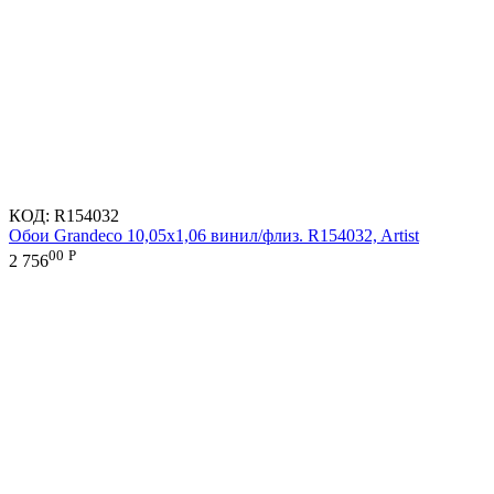
КОД:
R154032
Обои Grandeco 10,05х1,06 винил/флиз. R154032, Artist
00
Р
2 756