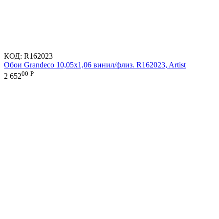
КОД:
R162023
Обои Grandeco 10,05х1,06 винил/флиз. R162023, Artist
00
Р
2 652