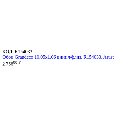
КОД:
R154033
Обои Grandeco 10,05х1,06 винил/флиз. R154033, Artist
00
Р
2 756