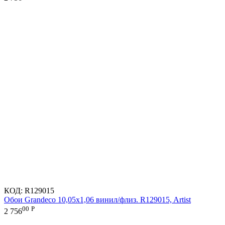
КОД:
R129015
Обои Grandeco 10,05х1,06 винил/флиз. R129015, Artist
00
Р
2 756