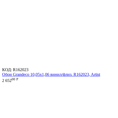
КОД:
R162023
Обои Grandeco 10,05х1,06 винил/флиз. R162023, Artist
00
Р
2 652