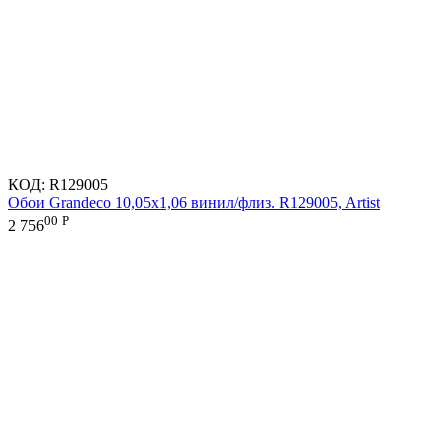
КОД:
R129005
Обои Grandeco 10,05х1,06 винил/флиз. R129005, Artist
00
Р
2 756