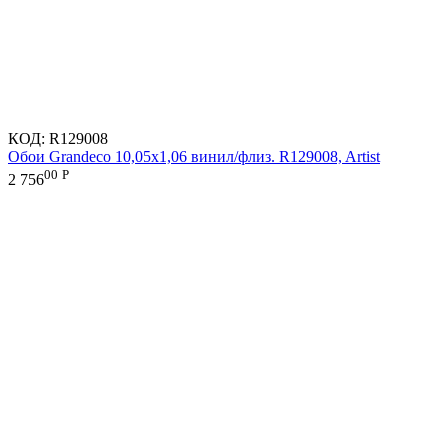
КОД:
R129008
Обои Grandeco 10,05х1,06 винил/флиз. R129008, Artist
00
Р
2 756