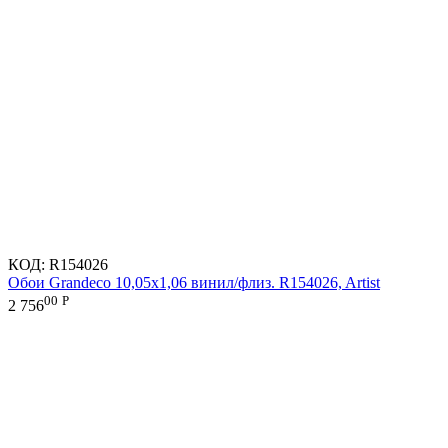
КОД:
R154026
Обои Grandeco 10,05х1,06 винил/флиз. R154026, Artist
00
Р
2 756