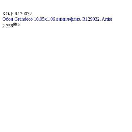
КОД:
R129032
Обои Grandeco 10,05х1,06 винил/флиз. R129032, Artist
00
Р
2 756