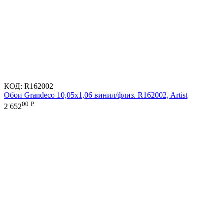
КОД:
R162002
Обои Grandeco 10,05х1,06 винил/флиз. R162002, Artist
00
Р
2 652