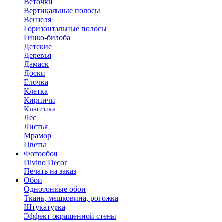
Веточки
Вертикальные полосы
Вензеля
Горизонтальные полосы
Гинко-билоба
Детские
Деревья
Дамаск
Доски
Елочка
Клетка
Кирпичи
Классика
Лес
Листья
Мрамор
Цветы
Фотообои
Divino Decor
Печать на заказ
Обои
Однотонные обои
Ткань, мешковина, рогожка
Штукатурка
Эффект окрашенной стены