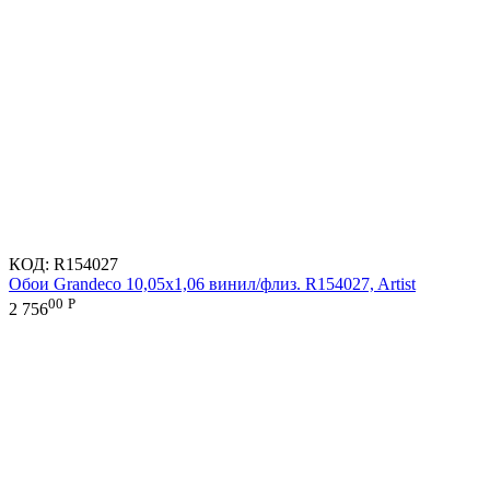
КОД:
R154027
Обои Grandeco 10,05х1,06 винил/флиз. R154027, Artist
00
Р
2 756