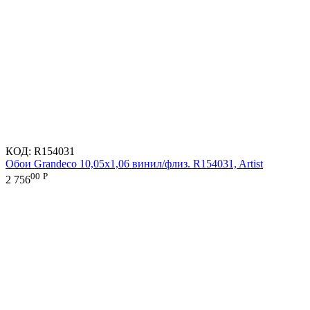
КОД:
R154031
Обои Grandeco 10,05х1,06 винил/флиз. R154031, Artist
00
Р
2 756