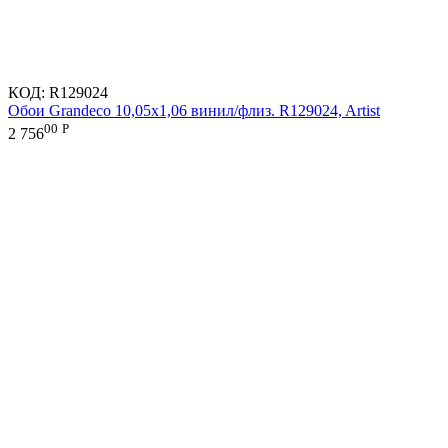
КОД:
R129024
Обои Grandeco 10,05х1,06 винил/флиз. R129024, Artist
00
Р
2 756