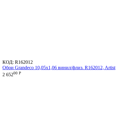
КОД:
R162012
Обои Grandeco 10,05х1,06 винил/флиз. R162012, Artist
00
Р
2 652