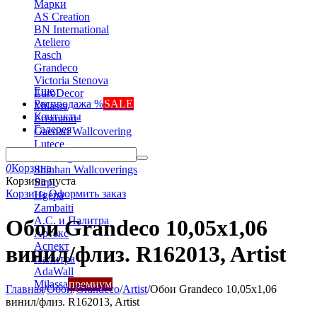
Марки
AS Creation
BN International
Ateliero
Rasch
Grandeco
Victoria Stenova
Еще
EuroDecor
Распродажа %
SALE
Milassa
Контакты
Erismann
Галерея
Gaenari Wallcovering
Lutece
Marburg
0
Корзина
Shinhan Wallcoverings
Корзина пуста
Sirpi
Корзина
Оформить заказ
Ugepa
Zambaiti
А.С. и Палитра
Обои Grandeco 10,05х1,06
Артекс
Аспект
винил/флиз. R162013, Artist
Палитра
AdaWall
Milassa
премиум
Главная
/
Обои
/
Grandeco
/
Artist
/
Обои Grandeco 10,05х1,06
винил/флиз. R162013, Artist