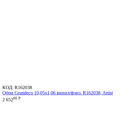
КОД:
R162038
Обои Grandeco 10,05х1,06 винил/флиз. R162038, Artist
00
Р
2 652