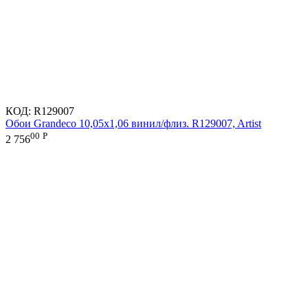
КОД:
R129007
Обои Grandeco 10,05х1,06 винил/флиз. R129007, Artist
00
Р
2 756