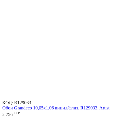
КОД:
R129033
Обои Grandeco 10,05х1,06 винил/флиз. R129033, Artist
00
Р
2 756