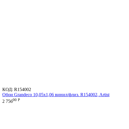
КОД:
R154002
Обои Grandeco 10,05х1,06 винил/флиз. R154002, Artist
00
Р
2 756