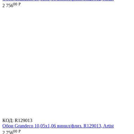
00
Р
2 756
КОД:
R129013
Обои Grandeco 10,05х1,06 винил/флиз. R129013, Artist
00
Р
2 756