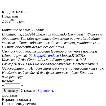
КОД:
R162013
Предзаказ
00
Р
2 652
/ рул
Бонусные баллы:
53 балла
Плотность, г/м2
244
Влажная уборка
да
Цвет
белый
Фоновые
обои
ткань
Тип обоев
рулонные
Стыковка рисунка
Свободная
стыковка
Стиль обоев
японский, минимализм, скандинавский
Снятие обоев
снимаемые без остатка
Светоустойчивость
хорошая
Повтор рисунка
без повтора
Ширина рул, м
1.06
Марка
Grandeco
Модель
R162013
Коллекция
Artist
Страна
Россия
Длина рулона, м
10.05
Размер
10.05 х 1.06
Вид обоев
флизелиновые
Материал
винил
Основа
флизелин
Износоустойчивость
устойчивость к трению
Необходимый клей
клей для флизелиновых обоев
Единица
измерения
рул
Кол-во:
+
−
Отложить
Сравнить
В корзину
Доставка
Варианты оплаты
Наши преимущества