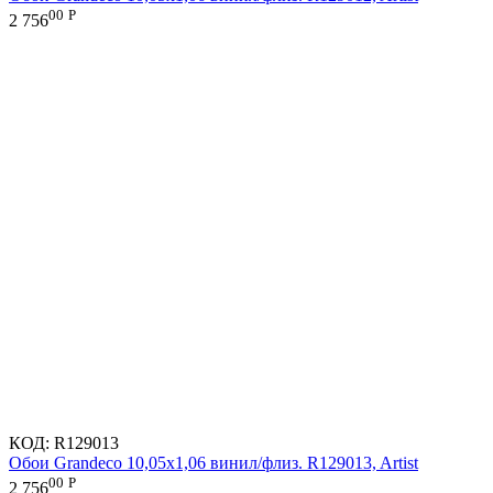
00
Р
2 756
КОД:
R129013
Обои Grandeco 10,05х1,06 винил/флиз. R129013, Artist
00
Р
2 756