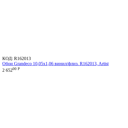
КОД:
R162013
Обои Grandeco 10,05х1,06 винил/флиз. R162013, Artist
00
Р
2 652