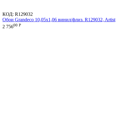
КОД:
R129032
Обои Grandeco 10,05х1,06 винил/флиз. R129032, Artist
00
Р
2 756