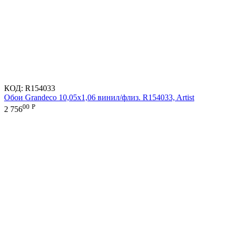
КОД:
R154033
Обои Grandeco 10,05х1,06 винил/флиз. R154033, Artist
00
Р
2 756