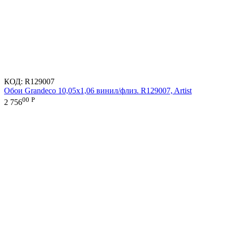
КОД:
R129007
Обои Grandeco 10,05х1,06 винил/флиз. R129007, Artist
00
Р
2 756