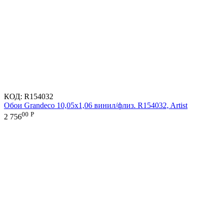
КОД:
R154032
Обои Grandeco 10,05х1,06 винил/флиз. R154032, Artist
00
Р
2 756