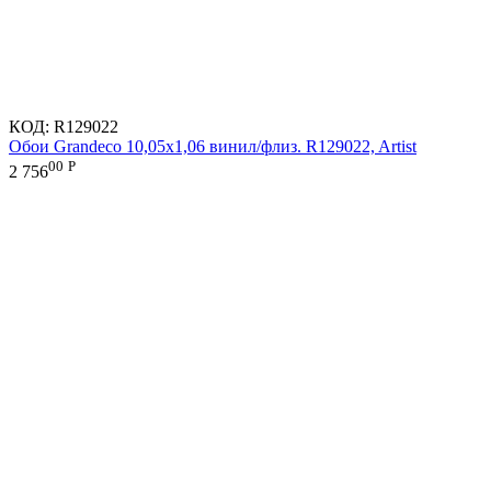
КОД:
R129022
Обои Grandeco 10,05х1,06 винил/флиз. R129022, Artist
00
Р
2 756