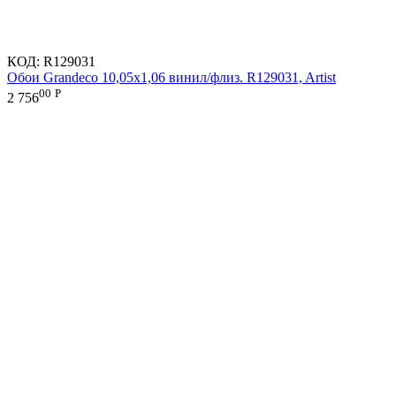
КОД:
R129031
Обои Grandeco 10,05х1,06 винил/флиз. R129031, Artist
00
Р
2 756