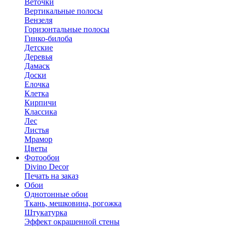
Веточки
Вертикальные полосы
Вензеля
Горизонтальные полосы
Гинко-билоба
Детские
Деревья
Дамаск
Доски
Елочка
Клетка
Кирпичи
Классика
Лес
Листья
Мрамор
Цветы
Фотообои
Divino Decor
Печать на заказ
Обои
Однотонные обои
Ткань, мешковина, рогожка
Штукатурка
Эффект окрашенной стены