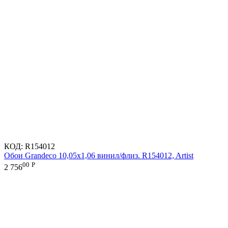
КОД:
R154012
Обои Grandeco 10,05х1,06 винил/флиз. R154012, Artist
00
Р
2 756