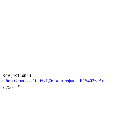
КОД:
R154026
Обои Grandeco 10,05х1,06 винил/флиз. R154026, Artist
00
Р
2 756