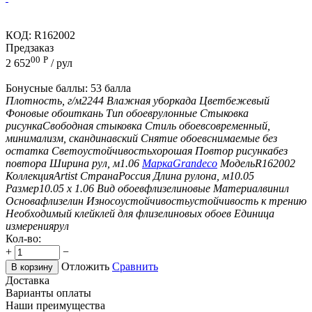
КОД:
R162002
Предзаказ
00
Р
2 652
/ рул
Бонусные баллы:
53 балла
Плотность, г/м2
244
Влажная уборка
да
Цвет
бежевый
Фоновые обои
ткань
Тип обоев
рулонные
Стыковка
рисунка
Свободная стыковка
Стиль обоев
современный,
минимализм, скандинавский
Снятие обоев
снимаемые без
остатка
Светоустойчивость
хорошая
Повтор рисунка
без
повтора
Ширина рул, м
1.06
Марка
Grandeco
Модель
R162002
Коллекция
Artist
Страна
Россия
Длина рулона, м
10.05
Размер
10.05 х 1.06
Вид обоев
флизелиновые
Материал
винил
Основа
флизелин
Износоустойчивость
устойчивость к трению
Необходимый клей
клей для флизелиновых обоев
Единица
измерения
рул
Кол-во:
+
−
Отложить
Сравнить
В корзину
Доставка
Варианты оплаты
Наши преимущества