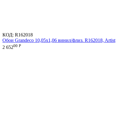
КОД:
R162018
Обои Grandeco 10,05х1,06 винил/флиз. R162018, Artist
00
Р
2 652