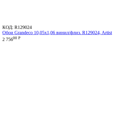
КОД:
R129024
Обои Grandeco 10,05х1,06 винил/флиз. R129024, Artist
00
Р
2 756