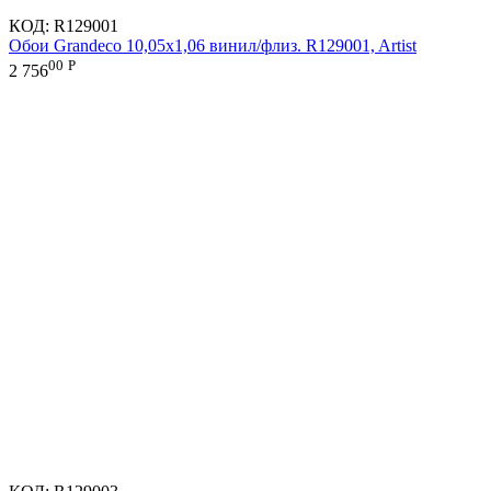
КОД:
R129001
Обои Grandeco 10,05х1,06 винил/флиз. R129001, Artist
00
Р
2 756