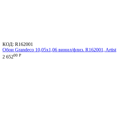
КОД:
R162001
Обои Grandeco 10,05х1,06 винил/флиз. R162001, Artist
00
Р
2 652