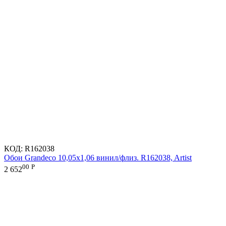
КОД:
R162038
Обои Grandeco 10,05х1,06 винил/флиз. R162038, Artist
00
Р
2 652