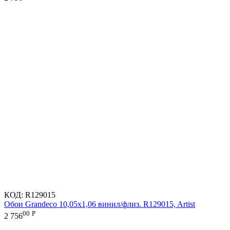
КОД:
R129015
Обои Grandeco 10,05х1,06 винил/флиз. R129015, Artist
00
Р
2 756