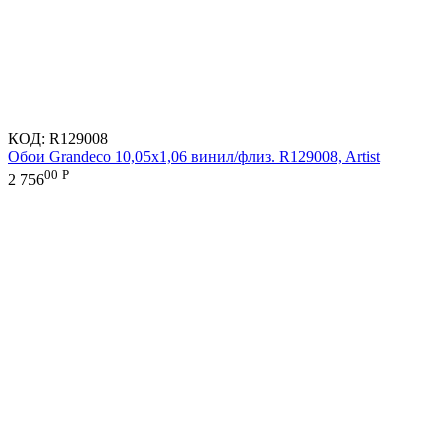
КОД:
R129008
Обои Grandeco 10,05х1,06 винил/флиз. R129008, Artist
00
Р
2 756