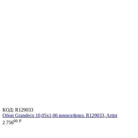
КОД:
R129033
Обои Grandeco 10,05х1,06 винил/флиз. R129033, Artist
00
Р
2 756