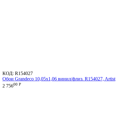
КОД:
R154027
Обои Grandeco 10,05х1,06 винил/флиз. R154027, Artist
00
Р
2 756