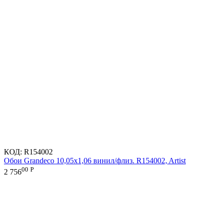
КОД:
R154002
Обои Grandeco 10,05х1,06 винил/флиз. R154002, Artist
00
Р
2 756