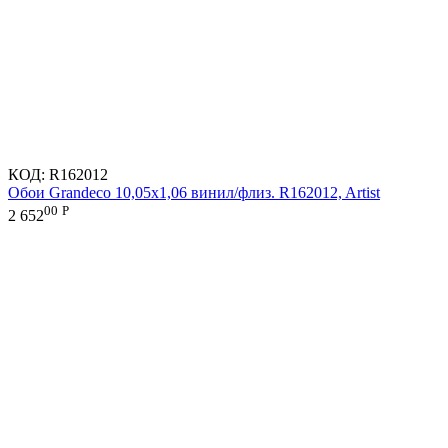
КОД:
R162012
Обои Grandeco 10,05х1,06 винил/флиз. R162012, Artist
00
Р
2 652