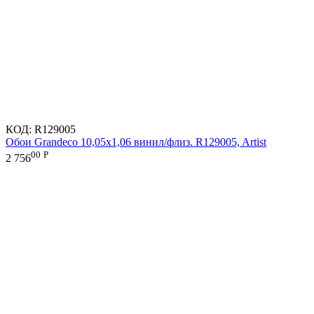
КОД:
R129005
Обои Grandeco 10,05х1,06 винил/флиз. R129005, Artist
00
Р
2 756