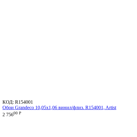
КОД:
R154001
Обои Grandeco 10,05х1,06 винил/флиз. R154001, Artist
00
Р
2 756