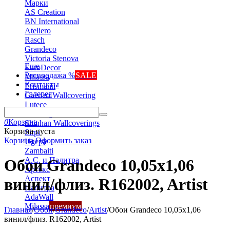
Марки
AS Creation
BN International
Ateliero
Rasch
Grandeco
Victoria Stenova
Еще
EuroDecor
Распродажа %
SALE
Milassa
Контакты
Erismann
Галерея
Gaenari Wallcovering
Lutece
Marburg
0
Корзина
Shinhan Wallcoverings
Корзина пуста
Sirpi
Корзина
Оформить заказ
Ugepa
Zambaiti
А.С. и Палитра
Обои Grandeco 10,05х1,06
Артекс
Аспект
винил/флиз. R162002, Artist
Палитра
AdaWall
Milassa
премиум
Главная
/
Обои
/
Grandeco
/
Artist
/
Обои Grandeco 10,05х1,06
винил/флиз. R162002, Artist