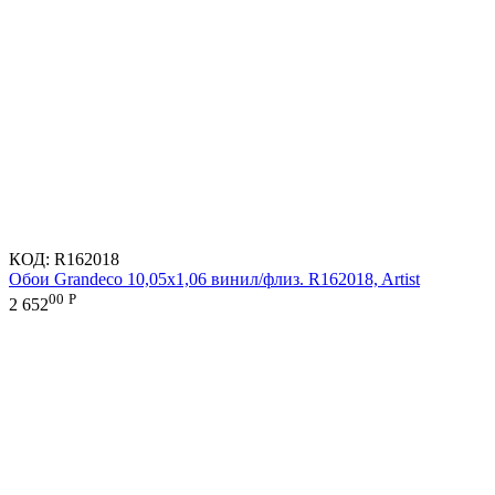
КОД:
R162018
Обои Grandeco 10,05х1,06 винил/флиз. R162018, Artist
00
Р
2 652