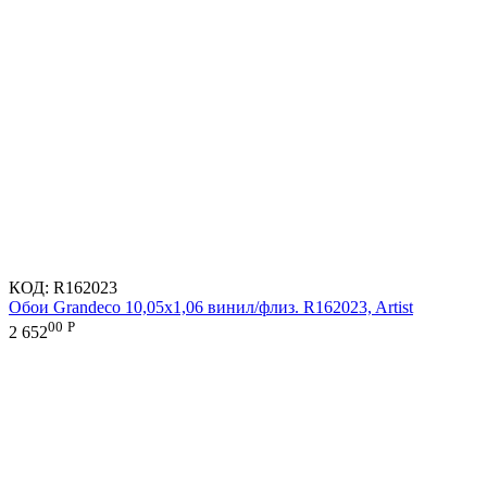
КОД:
R162023
Обои Grandeco 10,05х1,06 винил/флиз. R162023, Artist
00
Р
2 652