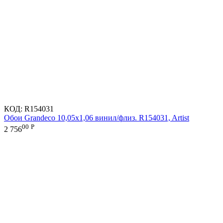
КОД:
R154031
Обои Grandeco 10,05х1,06 винил/флиз. R154031, Artist
00
Р
2 756