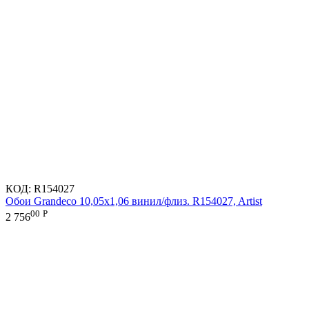
КОД:
R154027
Обои Grandeco 10,05х1,06 винил/флиз. R154027, Artist
00
Р
2 756