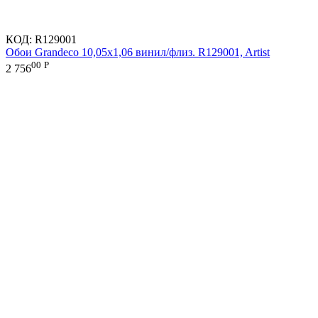
КОД:
R129001
Обои Grandeco 10,05х1,06 винил/флиз. R129001, Artist
00
Р
2 756