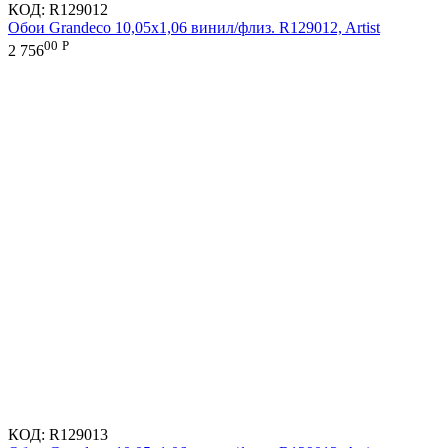
КОД:
R129012
Обои Grandeco 10,05х1,06 винил/флиз. R129012, Artist
00
Р
2 756
КОД:
R129013