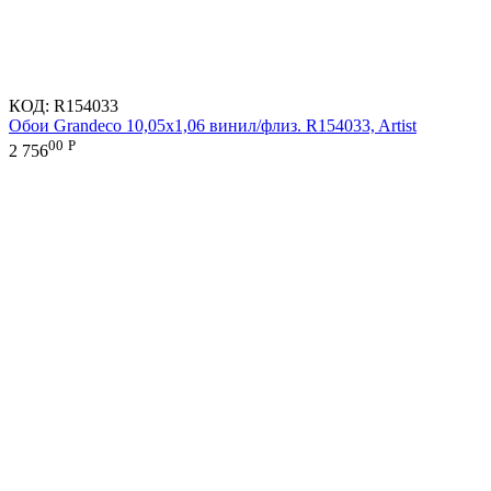
КОД:
R154033
Обои Grandeco 10,05х1,06 винил/флиз. R154033, Artist
00
Р
2 756