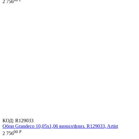
2 756
КОД:
R129033
Обои Grandeco 10,05х1,06 винил/флиз. R129033, Artist
00
Р
2 756