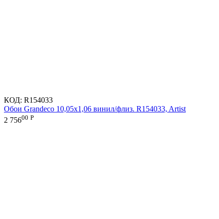
КОД:
R154033
Обои Grandeco 10,05х1,06 винил/флиз. R154033, Artist
00
Р
2 756