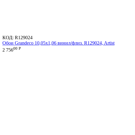
КОД:
R129024
Обои Grandeco 10,05х1,06 винил/флиз. R129024, Artist
00
Р
2 756