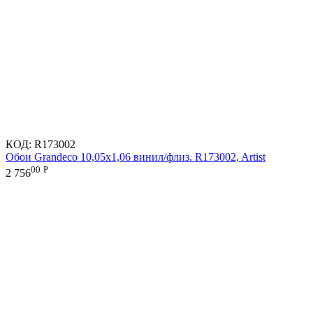
КОД:
R173002
Обои Grandeco 10,05х1,06 винил/флиз. R173002, Artist
00
Р
2 756