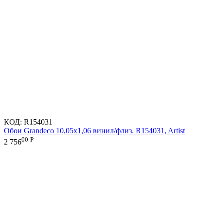
КОД:
R154031
Обои Grandeco 10,05х1,06 винил/флиз. R154031, Artist
00
Р
2 756