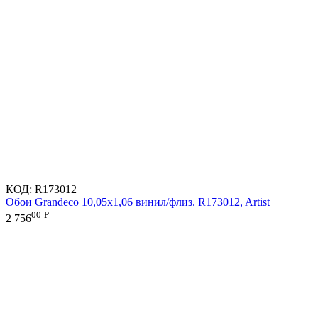
КОД:
R173012
Обои Grandeco 10,05х1,06 винил/флиз. R173012, Artist
00
Р
2 756