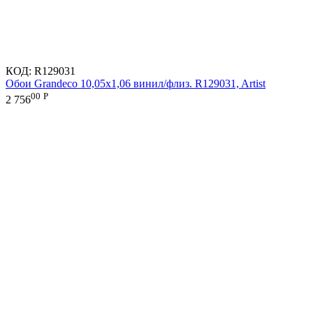
КОД:
R129031
Обои Grandeco 10,05х1,06 винил/флиз. R129031, Artist
00
Р
2 756