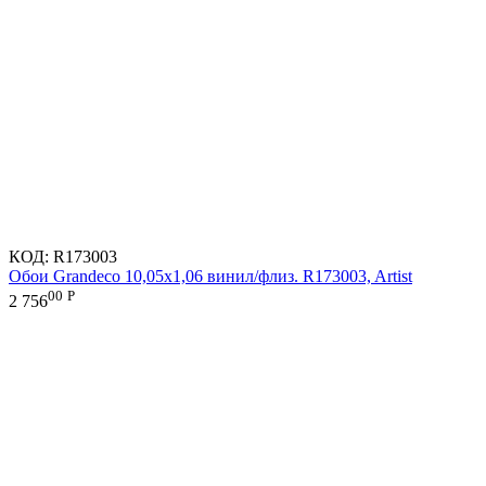
КОД:
R173003
Обои Grandeco 10,05х1,06 винил/флиз. R173003, Artist
00
Р
2 756