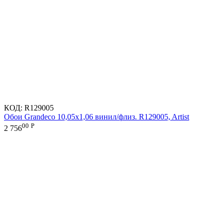
КОД:
R129005
Обои Grandeco 10,05х1,06 винил/флиз. R129005, Artist
00
Р
2 756