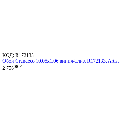
КОД:
R172133
Обои Grandeco 10,05х1,06 винил/флиз. R172133, Artist
00
Р
2 756