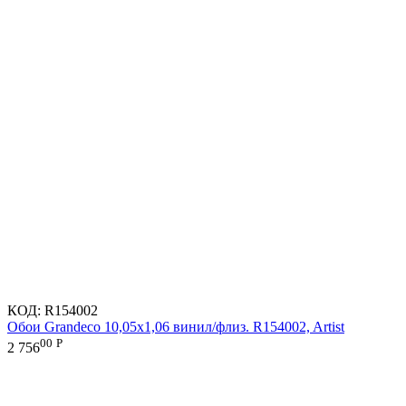
КОД:
R154002
Обои Grandeco 10,05х1,06 винил/флиз. R154002, Artist
00
Р
2 756