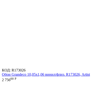
КОД:
R173026
Обои Grandeco 10,05х1,06 винил/флиз. R173026, Artist
00
Р
2 756