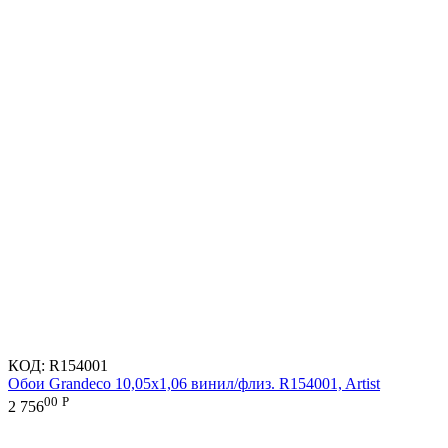
КОД:
R154001
Обои Grandeco 10,05х1,06 винил/флиз. R154001, Artist
00
Р
2 756