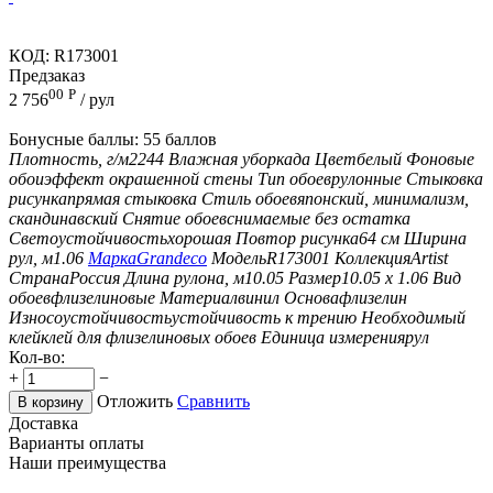
КОД:
R173001
Предзаказ
00
Р
2 756
/ рул
Бонусные баллы:
55 баллов
Плотность, г/м2
244
Влажная уборка
да
Цвет
белый
Фоновые
обои
эффект окрашенной стены
Тип обоев
рулонные
Стыковка
рисунка
прямая стыковка
Стиль обоев
японский, минимализм,
скандинавский
Снятие обоев
снимаемые без остатка
Светоустойчивость
хорошая
Повтор рисунка
64 см
Ширина
рул, м
1.06
Марка
Grandeco
Модель
R173001
Коллекция
Artist
Страна
Россия
Длина рулона, м
10.05
Размер
10.05 х 1.06
Вид
обоев
флизелиновые
Материал
винил
Основа
флизелин
Износоустойчивость
устойчивость к трению
Необходимый
клей
клей для флизелиновых обоев
Единица измерения
рул
Кол-во:
+
−
Отложить
Сравнить
В корзину
Доставка
Варианты оплаты
Наши преимущества