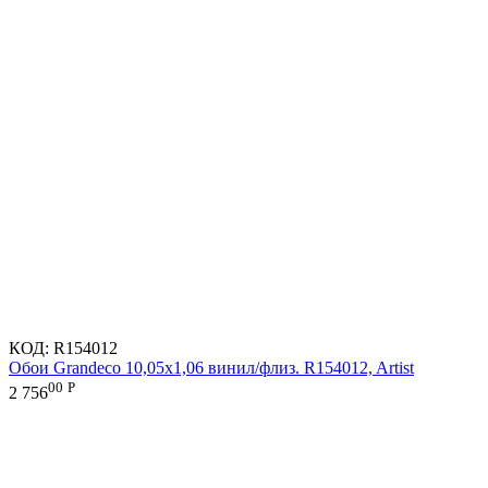
КОД:
R154012
Обои Grandeco 10,05х1,06 винил/флиз. R154012, Artist
00
Р
2 756