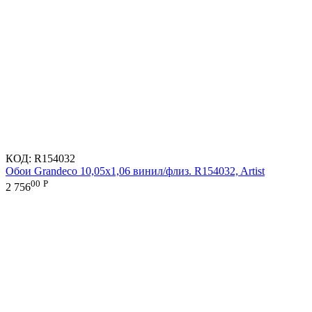
КОД:
R154032
Обои Grandeco 10,05х1,06 винил/флиз. R154032, Artist
00
Р
2 756