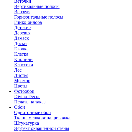
Веточки
Вертикальные полосы
Вензеля
Горизонтальные полосы
Гинко-билоба
Детские
Деревья
Дамаск
Доски
Елочка
Клетка
Кирпичи
Классика
Лес
Листья
Мрамор
Цветы
Фотообои
Divino Decor
Печать на заказ
Обои
Однотонные обои
Ткань, мешковина, рогожка
Штукатурка
Эффект окрашенной стены