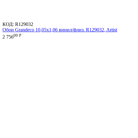
КОД:
R129032
Обои Grandeco 10,05х1,06 винил/флиз. R129032, Artist
00
Р
2 756