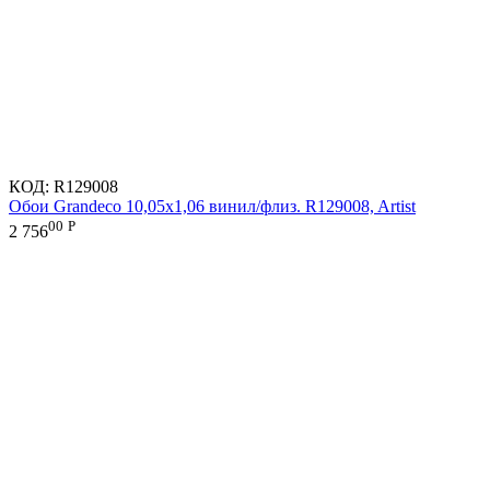
КОД:
R129008
Обои Grandeco 10,05х1,06 винил/флиз. R129008, Artist
00
Р
2 756