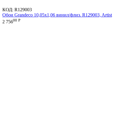
КОД:
R129003
Обои Grandeco 10,05х1,06 винил/флиз. R129003, Artist
00
Р
2 756