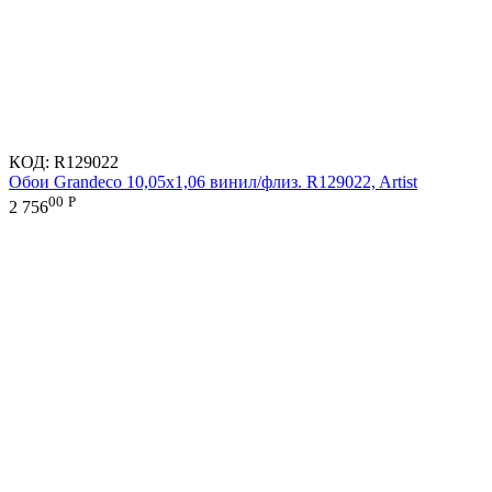
КОД:
R129022
Обои Grandeco 10,05х1,06 винил/флиз. R129022, Artist
00
Р
2 756