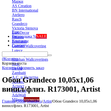
Марки
AS Creation
BN International
Ateliero
Rasch
Grandeco
Victoria Stenova
Еще
EuroDecor
Распродажа %
SALE
Milassa
Контакты
Erismann
Галерея
Gaenari Wallcovering
Lutece
Marburg
0
Корзина
Shinhan Wallcoverings
Корзина пуста
Sirpi
Корзина
Оформить заказ
Ugepa
Zambaiti
А.С. и Палитра
Обои Grandeco 10,05х1,06
Артекс
Аспект
винил/флиз. R173001, Artist
Палитра
AdaWall
Milassa
премиум
Главная
/
Обои
/
Grandeco
/
Artist
/
Обои Grandeco 10,05х1,06
винил/флиз. R173001, Artist