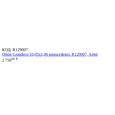
КОД:
R129007
Обои Grandeco 10,05х1,06 винил/флиз. R129007, Artist
00
Р
2 756