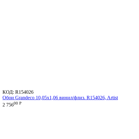
КОД:
R154026
Обои Grandeco 10,05х1,06 винил/флиз. R154026, Artist
00
Р
2 756