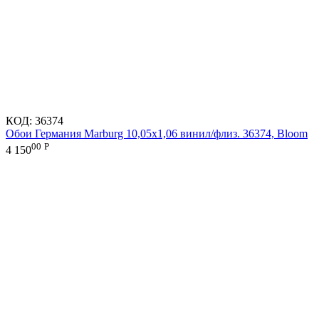
КОД:
36374
Обои Германия Marburg 10,05x1,06 винил/флиз. 36374, Bloom
00
Р
4 150