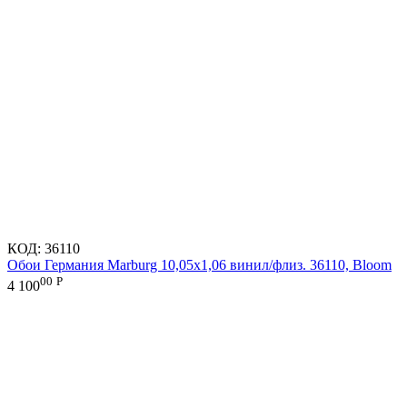
КОД:
36110
Обои Германия Marburg 10,05x1,06 винил/флиз. 36110, Bloom
00
Р
4 100