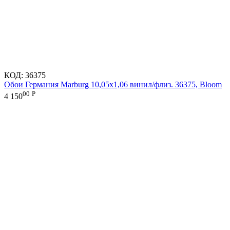
КОД:
36375
Обои Германия Marburg 10,05x1,06 винил/флиз. 36375, Bloom
00
Р
4 150