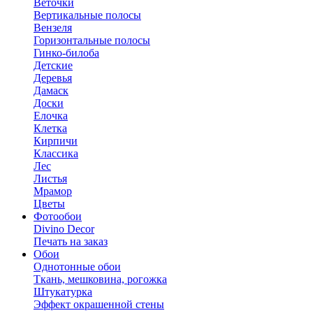
Веточки
Вертикальные полосы
Вензеля
Горизонтальные полосы
Гинко-билоба
Детские
Деревья
Дамаск
Доски
Елочка
Клетка
Кирпичи
Классика
Лес
Листья
Мрамор
Цветы
Фотообои
Divino Decor
Печать на заказ
Обои
Однотонные обои
Ткань, мешковина, рогожка
Штукатурка
Эффект окрашенной стены