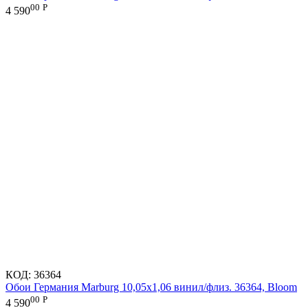
00
Р
4 590
КОД:
36364
Обои Германия Marburg 10,05x1,06 винил/флиз. 36364, Bloom
00
Р
4 590