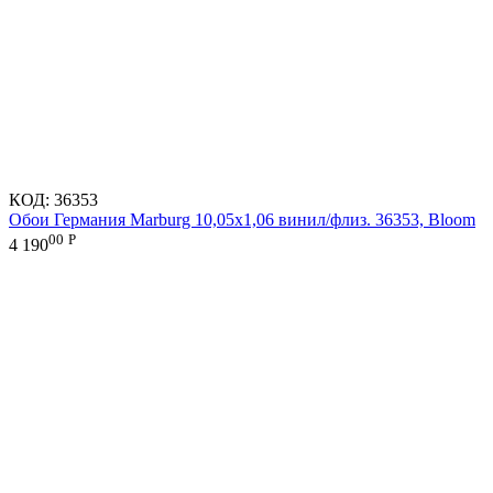
КОД:
36353
Обои Германия Marburg 10,05x1,06 винил/флиз. 36353, Bloom
00
Р
4 190