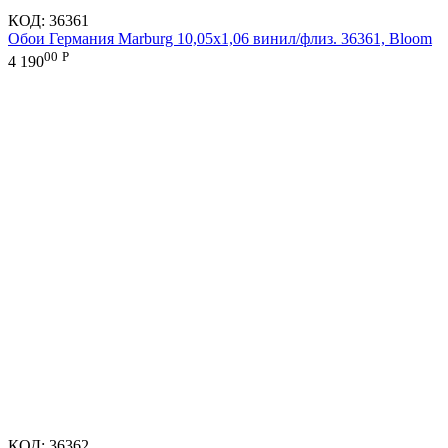
КОД:
36361
Обои Германия Marburg 10,05x1,06 винил/флиз. 36361, Bloom
00
Р
4 190
КОД:
36362