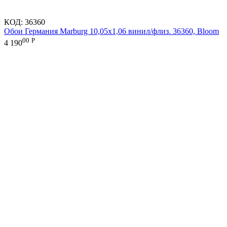
КОД:
36360
Обои Германия Marburg 10,05x1,06 винил/флиз. 36360, Bloom
00
Р
4 190