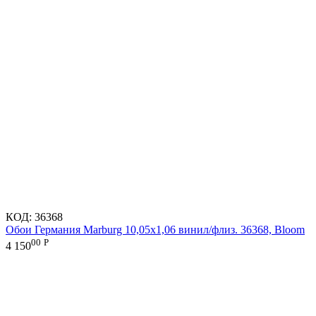
КОД:
36368
Обои Германия Marburg 10,05x1,06 винил/флиз. 36368, Bloom
00
Р
4 150