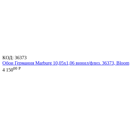
КОД:
36373
Обои Германия Marburg 10,05x1,06 винил/флиз. 36373, Bloom
00
Р
4 150