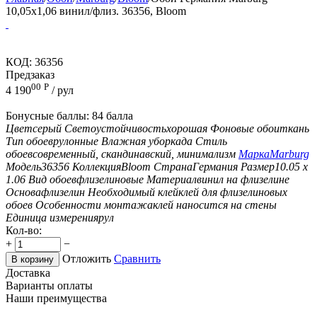
10,05x1,06 винил/флиз. 36356, Bloom
КОД:
36356
Предзаказ
00
Р
4 190
/ рул
Бонусные баллы:
84 балла
Цвет
серый
Светоустойчивость
хорошая
Фоновые обои
ткань
Тип обоев
рулонные
Влажная уборка
да
Стиль
обоев
современный, скандинавский, минимализм
Марка
Marburg
Модель
36356
Коллекция
Bloom
Страна
Германия
Размер
10.05 х
1.06
Вид обоев
флизелиновые
Материал
винил на флизелине
Основа
флизелин
Необходимый клей
клей для флизелиновых
обоев
Особенности монтажа
клей наносится на стены
Единица измерения
рул
Кол-во:
+
−
Отложить
Сравнить
В корзину
Доставка
Варианты оплаты
Наши преимущества