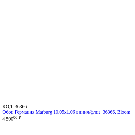
КОД:
36366
Обои Германия Marburg 10,05x1,06 винил/флиз. 36366, Bloom
00
Р
4 590