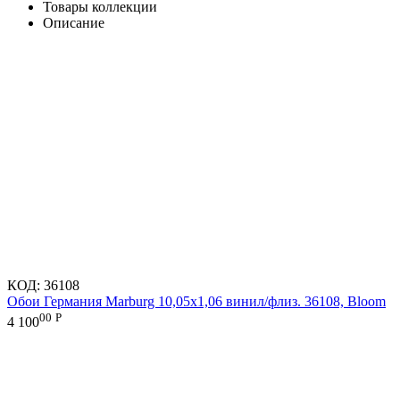
Товары коллекции
Описание
КОД:
36108
Обои Германия Marburg 10,05x1,06 винил/флиз. 36108, Bloom
00
Р
4 100