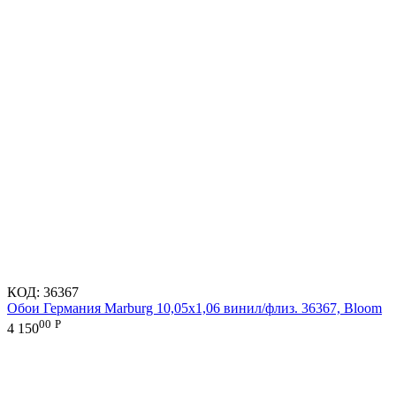
КОД:
36367
Обои Германия Marburg 10,05x1,06 винил/флиз. 36367, Bloom
00
Р
4 150