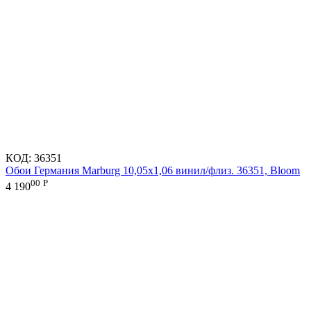
КОД:
36351
Обои Германия Marburg 10,05x1,06 винил/флиз. 36351, Bloom
00
Р
4 190