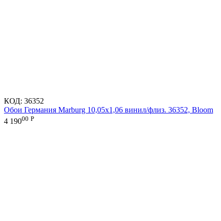
КОД:
36352
Обои Германия Marburg 10,05x1,06 винил/флиз. 36352, Bloom
00
Р
4 190