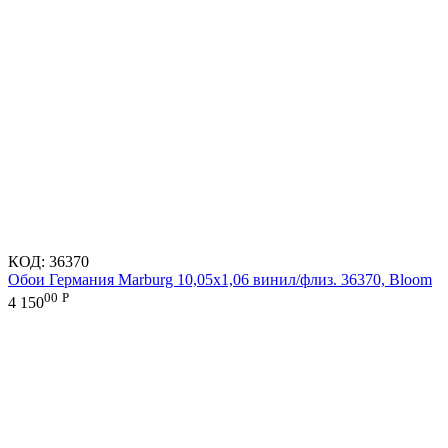
КОД:
36370
Обои Германия Marburg 10,05x1,06 винил/флиз. 36370, Bloom
00
Р
4 150