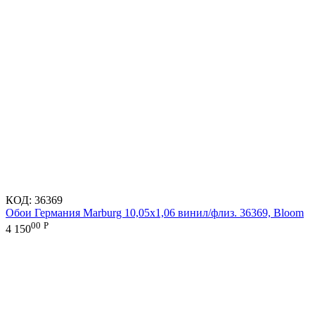
КОД:
36369
Обои Германия Marburg 10,05x1,06 винил/флиз. 36369, Bloom
00
Р
4 150