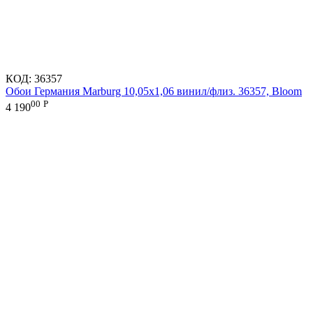
КОД:
36357
Обои Германия Marburg 10,05x1,06 винил/флиз. 36357, Bloom
00
Р
4 190