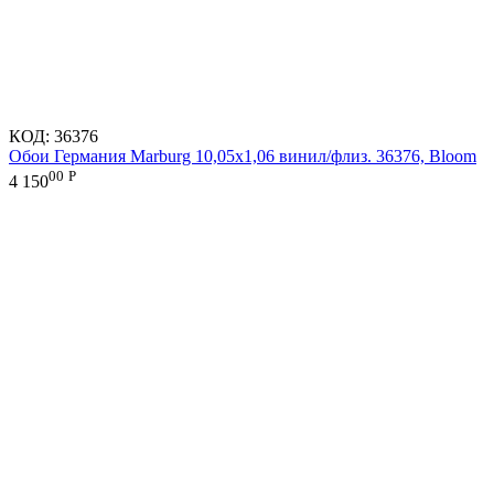
КОД:
36376
Обои Германия Marburg 10,05x1,06 винил/флиз. 36376, Bloom
00
Р
4 150