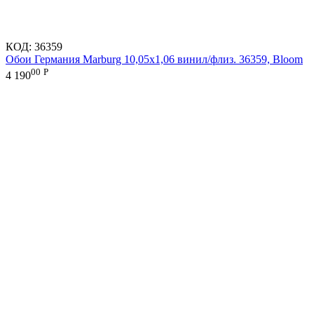
КОД:
36359
Обои Германия Marburg 10,05x1,06 винил/флиз. 36359, Bloom
00
Р
4 190