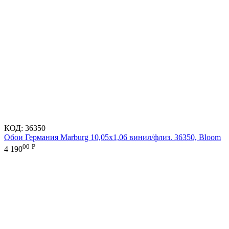
КОД:
36350
Обои Германия Marburg 10,05x1,06 винил/флиз. 36350, Bloom
00
Р
4 190