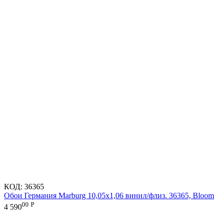
КОД:
36365
Обои Германия Marburg 10,05x1,06 винил/флиз. 36365, Bloom
00
Р
4 590