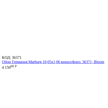
КОД:
36371
Обои Германия Marburg 10,05x1,06 винил/флиз. 36371, Bloom
00
Р
4 150