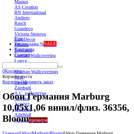
Марки
AS Creation
BN International
Ateliero
Rasch
Grandeco
Victoria Stenova
Еще
EuroDecor
Распродажа %
SALE
Milassa
Контакты
Erismann
Галерея
Gaenari Wallcovering
Lutece
Marburg
0
Корзина
Shinhan Wallcoverings
Корзина пуста
Sirpi
Корзина
Оформить заказ
Ugepa
Zambaiti
А.С. и Палитра
Обои Германия Marburg
Артекс
Аспект
10,05x1,06 винил/флиз. 36356,
Палитра
AdaWall
Bloom
Milassa
премиум
Главная
/
Обои
/
Marburg
/
Bloom
/
Обои Германия Marburg