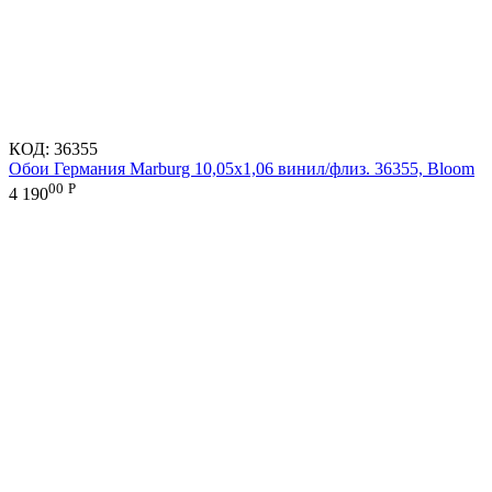
КОД:
36355
Обои Германия Marburg 10,05x1,06 винил/флиз. 36355, Bloom
00
Р
4 190