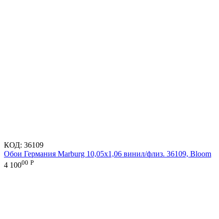
КОД:
36109
Обои Германия Marburg 10,05x1,06 винил/флиз. 36109, Bloom
00
Р
4 100