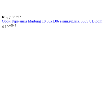
КОД:
36357
Обои Германия Marburg 10,05x1,06 винил/флиз. 36357, Bloom
00
Р
4 190