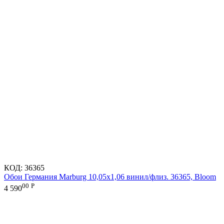
КОД:
36365
Обои Германия Marburg 10,05x1,06 винил/флиз. 36365, Bloom
00
Р
4 590