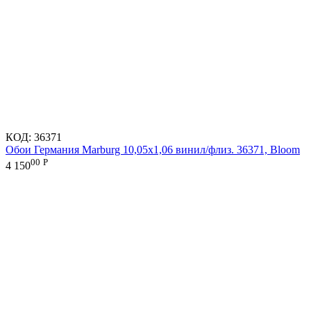
КОД:
36371
Обои Германия Marburg 10,05x1,06 винил/флиз. 36371, Bloom
00
Р
4 150