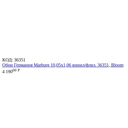
КОД:
36351
Обои Германия Marburg 10,05x1,06 винил/флиз. 36351, Bloom
00
Р
4 190