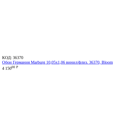
КОД:
36370
Обои Германия Marburg 10,05x1,06 винил/флиз. 36370, Bloom
00
Р
4 150