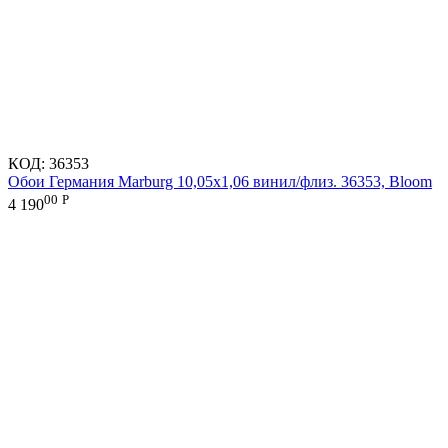
КОД:
36353
Обои Германия Marburg 10,05x1,06 винил/флиз. 36353, Bloom
00
Р
4 190