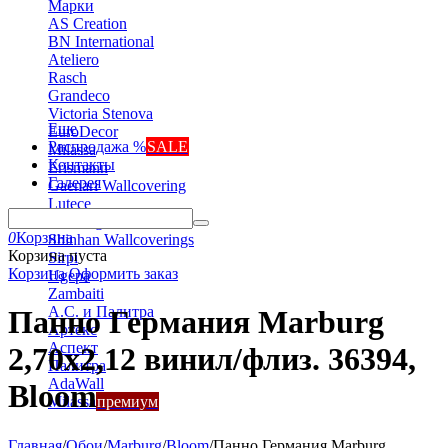
Марки
AS Creation
BN International
Ateliero
Rasch
Grandeco
Victoria Stenova
Еще
EuroDecor
Распродажа %
SALE
Milassa
Контакты
Erismann
Галерея
Gaenari Wallcovering
Lutece
Marburg
0
Корзина
Shinhan Wallcoverings
Корзина пуста
Sirpi
Корзина
Оформить заказ
Ugepa
Zambaiti
А.С. и Палитра
Панно Германия Marburg
Артекс
Аспект
2,70x2,12 винил/флиз. 36394,
Палитра
AdaWall
Bloom
Milassa
премиум
Главная
/
Обои
/
Marburg
/
Bloom
/
Панно Германия Marburg