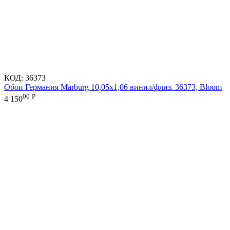
КОД:
36373
Обои Германия Marburg 10,05x1,06 винил/флиз. 36373, Bloom
00
Р
4 150