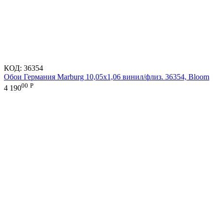
КОД:
36354
Обои Германия Marburg 10,05x1,06 винил/флиз. 36354, Bloom
00
Р
4 190