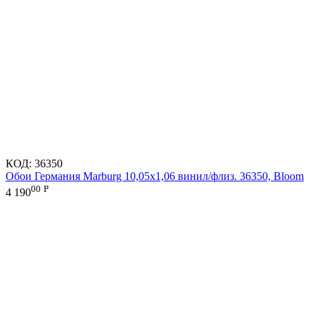
КОД:
36350
Обои Германия Marburg 10,05x1,06 винил/флиз. 36350, Bloom
00
Р
4 190