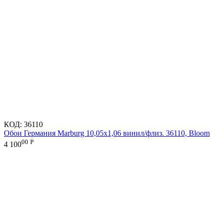
КОД:
36110
Обои Германия Marburg 10,05x1,06 винил/флиз. 36110, Bloom
00
Р
4 100