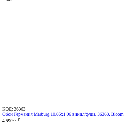
КОД:
36363
Обои Германия Marburg 10,05x1,06 винил/флиз. 36363, Bloom
00
Р
4 590