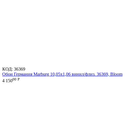
КОД:
36369
Обои Германия Marburg 10,05x1,06 винил/флиз. 36369, Bloom
00
Р
4 150