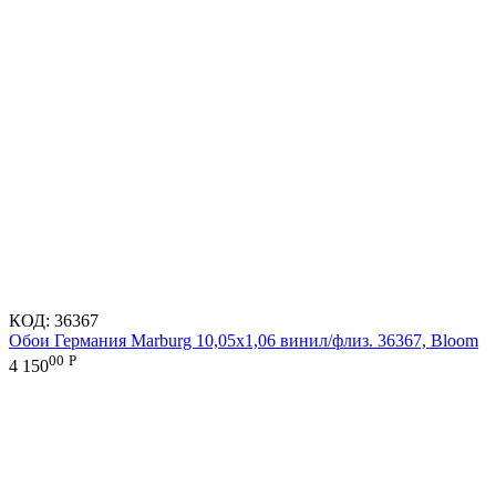
КОД:
36367
Обои Германия Marburg 10,05x1,06 винил/флиз. 36367, Bloom
00
Р
4 150