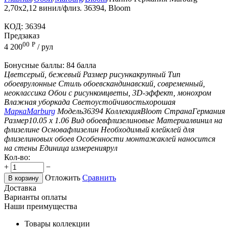
2,70x2,12 винил/флиз. 36394, Bloom
КОД:
36394
Предзаказ
00
Р
4 200
/ рул
Бонусные баллы:
84 балла
Цвет
серый, бежевый
Размер рисунка
крупный
Тип
обоев
рулонные
Стиль обоев
скандинавский, современный,
неоклассика
Обои с рисунком
цветы, 3D-эффект, монохром
Влажная уборка
да
Светоустойчивость
хорошая
Марка
Marburg
Модель
36394
Коллекция
Bloom
Страна
Германия
Размер
10.05 х 1.06
Вид обоев
флизелиновые
Материал
винил на
флизелине
Основа
флизелин
Необходимый клей
клей для
флизелиновых обоев
Особенности монтажа
клей наносится
на стены
Единица измерения
рул
Кол-во:
+
−
Отложить
Сравнить
В корзину
Доставка
Варианты оплаты
Наши преимущества
Товары коллекции