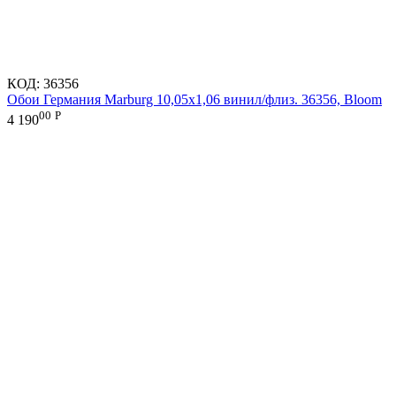
КОД:
36356
Обои Германия Marburg 10,05x1,06 винил/флиз. 36356, Bloom
00
Р
4 190