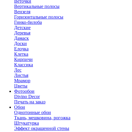
Веточки
Вертикальные полосы
Вензеля
Горизонтальные полосы
Гинко-билоба
Детские
Деревья
Дамаск
Доски
Елочка
Клетка
Кирпичи
Классика
Лес
Листья
Мрамор
Цветы
Фотообои
Divino Decor
Печать на заказ
Обои
Однотонные обои
Ткань, мешковина, рогожка
Штукатурка
Эффект окрашенной стены