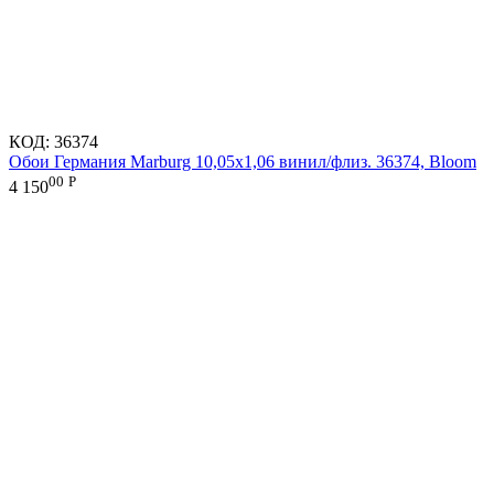
КОД:
36374
Обои Германия Marburg 10,05x1,06 винил/флиз. 36374, Bloom
00
Р
4 150