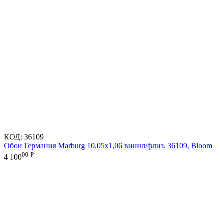
КОД:
36109
Обои Германия Marburg 10,05x1,06 винил/флиз. 36109, Bloom
00
Р
4 100