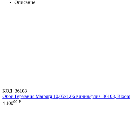
Описание
КОД:
36108
Обои Германия Marburg 10,05x1,06 винил/флиз. 36108, Bloom
00
Р
4 100