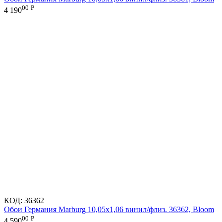
00
Р
4 190
КОД:
36362
Обои Германия Marburg 10,05x1,06 винил/флиз. 36362, Bloom
00
Р
4 590