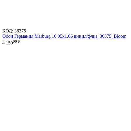
КОД:
36375
Обои Германия Marburg 10,05x1,06 винил/флиз. 36375, Bloom
00
Р
4 150