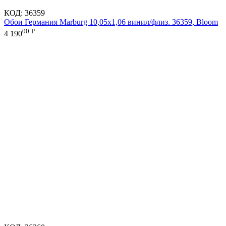
КОД:
36359
Обои Германия Marburg 10,05x1,06 винил/флиз. 36359, Bloom
00
Р
4 190