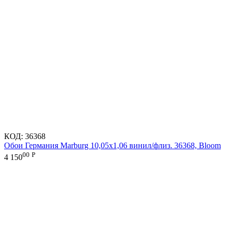
КОД:
36368
Обои Германия Marburg 10,05x1,06 винил/флиз. 36368, Bloom
00
Р
4 150