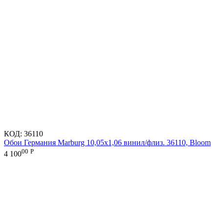
КОД:
36110
Обои Германия Marburg 10,05x1,06 винил/флиз. 36110, Bloom
00
Р
4 100