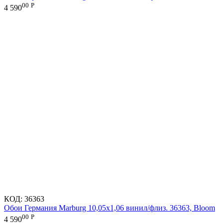
00
Р
4 590
КОД:
36363
Обои Германия Marburg 10,05x1,06 винил/флиз. 36363, Bloom
00
Р
4 590