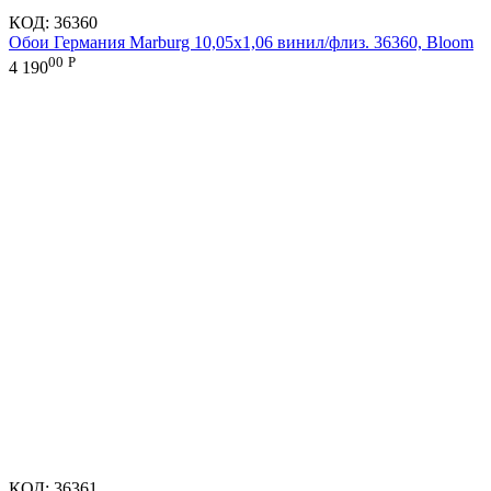
КОД:
36360
Обои Германия Marburg 10,05x1,06 винил/флиз. 36360, Bloom
00
Р
4 190
КОД:
36361