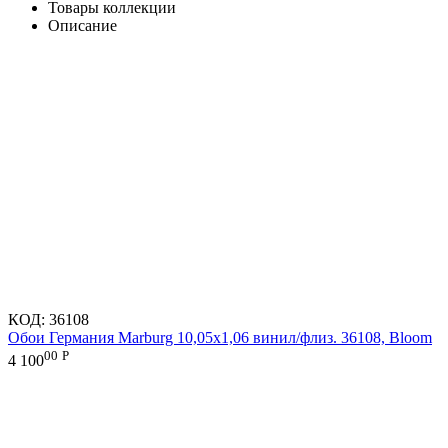
Товары коллекции
Описание
КОД:
36108
Обои Германия Marburg 10,05x1,06 винил/флиз. 36108, Bloom
00
Р
4 100