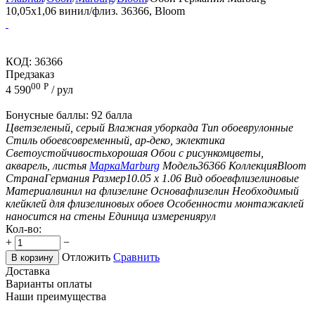
10,05x1,06 винил/флиз. 36366, Bloom
КОД:
36366
Предзаказ
00
Р
4 590
/ рул
Бонусные баллы:
92 балла
Цвет
зеленый, серый
Влажная уборка
да
Тип обоев
рулонные
Стиль обоев
современный, ар-деко, эклектика
Светоустойчивость
хорошая
Обои с рисунком
цветы,
акварель, листья
Марка
Marburg
Модель
36366
Коллекция
Bloom
Страна
Германия
Размер
10.05 х 1.06
Вид обоев
флизелиновые
Материал
винил на флизелине
Основа
флизелин
Необходимый
клей
клей для флизелиновых обоев
Особенности монтажа
клей
наносится на стены
Единица измерения
рул
Кол-во:
+
−
Отложить
Сравнить
В корзину
Доставка
Варианты оплаты
Наши преимущества