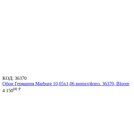
КОД:
36370
Обои Германия Marburg 10,05x1,06 винил/флиз. 36370, Bloom
00
Р
4 150