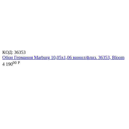
КОД:
36353
Обои Германия Marburg 10,05x1,06 винил/флиз. 36353, Bloom
00
Р
4 190