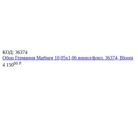
КОД:
36374
Обои Германия Marburg 10,05x1,06 винил/флиз. 36374, Bloom
00
Р
4 150