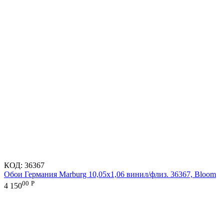
КОД:
36367
Обои Германия Marburg 10,05x1,06 винил/флиз. 36367, Bloom
00
Р
4 150