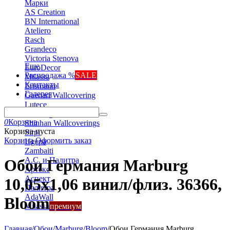
Марки
AS Creation
BN International
Ateliero
Rasch
Grandeco
Victoria Stenova
Еще
EuroDecor
Распродажа %
SALE
Milassa
Контакты
Erismann
Галерея
Gaenari Wallcovering
Lutece
Marburg
0
Корзина
Shinhan Wallcoverings
Корзина пуста
Sirpi
Корзина
Оформить заказ
Ugepa
Zambaiti
А.С. и Палитра
Обои Германия Marburg
Артекс
Аспект
10,05x1,06 винил/флиз. 36366,
Палитра
AdaWall
Bloom
Milassa
премиум
Главная
/
Обои
/
Marburg
/
Bloom
/
Обои Германия Marburg