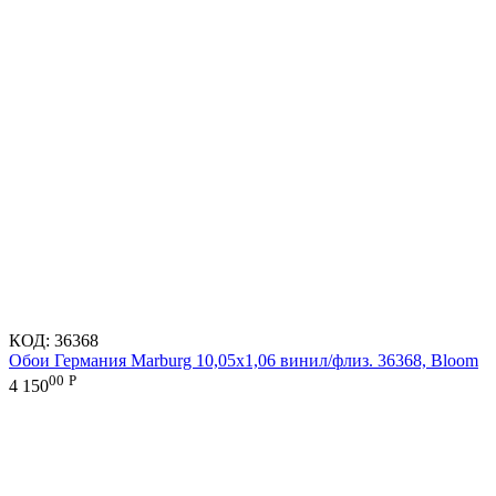
КОД:
36368
Обои Германия Marburg 10,05x1,06 винил/флиз. 36368, Bloom
00
Р
4 150