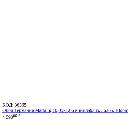
КОД:
36365
Обои Германия Marburg 10,05x1,06 винил/флиз. 36365, Bloom
00
Р
4 590