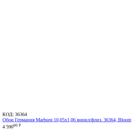
КОД:
36364
Обои Германия Marburg 10,05x1,06 винил/флиз. 36364, Bloom
00
Р
4 590