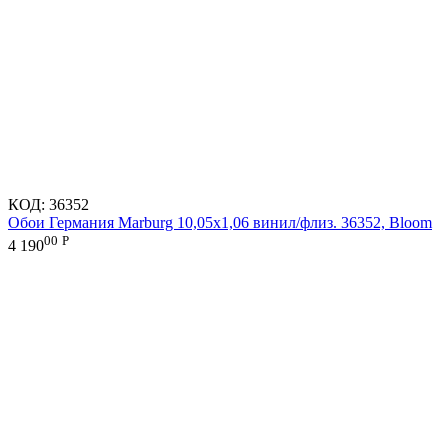
КОД:
36352
Обои Германия Marburg 10,05x1,06 винил/флиз. 36352, Bloom
00
Р
4 190