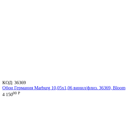
КОД:
36369
Обои Германия Marburg 10,05x1,06 винил/флиз. 36369, Bloom
00
Р
4 150