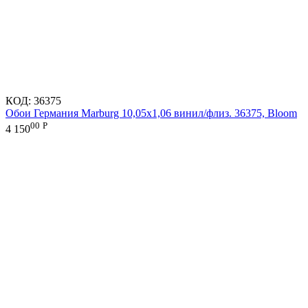
КОД:
36375
Обои Германия Marburg 10,05x1,06 винил/флиз. 36375, Bloom
00
Р
4 150