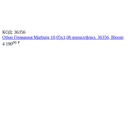
КОД:
36356
Обои Германия Marburg 10,05x1,06 винил/флиз. 36356, Bloom
00
Р
4 190