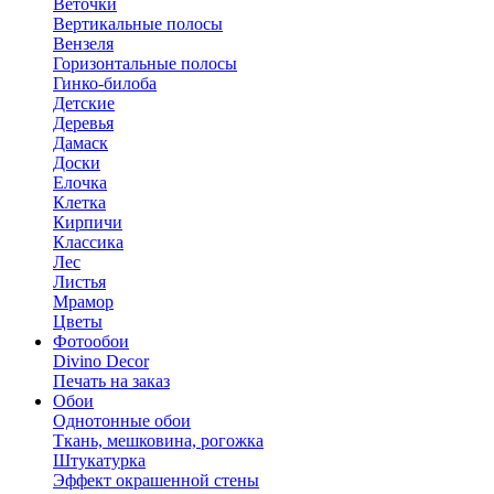
Веточки
Вертикальные полосы
Вензеля
Горизонтальные полосы
Гинко-билоба
Детские
Деревья
Дамаск
Доски
Елочка
Клетка
Кирпичи
Классика
Лес
Листья
Мрамор
Цветы
Фотообои
Divino Decor
Печать на заказ
Обои
Однотонные обои
Ткань, мешковина, рогожка
Штукатурка
Эффект окрашенной стены