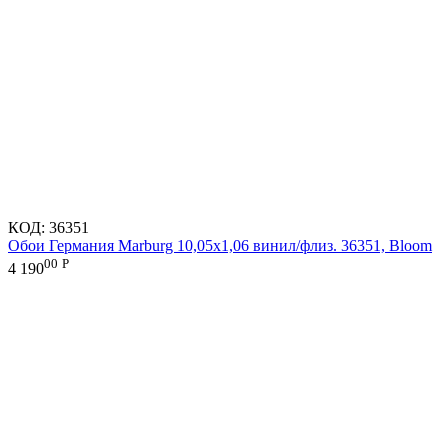
КОД:
36351
Обои Германия Marburg 10,05x1,06 винил/флиз. 36351, Bloom
00
Р
4 190