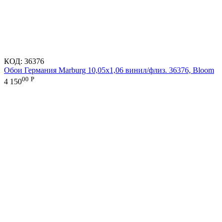
КОД:
36376
Обои Германия Marburg 10,05x1,06 винил/флиз. 36376, Bloom
00
Р
4 150