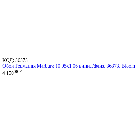
КОД:
36373
Обои Германия Marburg 10,05x1,06 винил/флиз. 36373, Bloom
00
Р
4 150