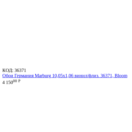
КОД:
36371
Обои Германия Marburg 10,05x1,06 винил/флиз. 36371, Bloom
00
Р
4 150