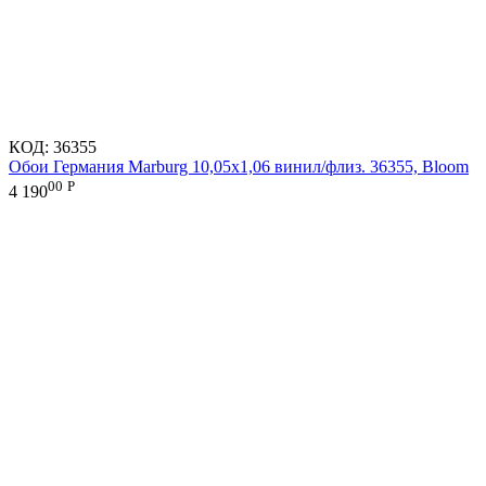
КОД:
36355
Обои Германия Marburg 10,05x1,06 винил/флиз. 36355, Bloom
00
Р
4 190