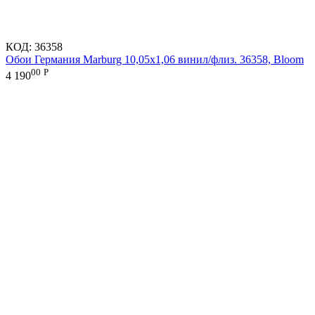
КОД:
36358
Обои Германия Marburg 10,05x1,06 винил/флиз. 36358, Bloom
00
Р
4 190