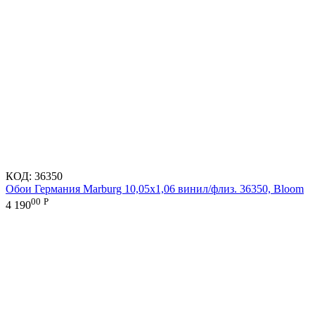
КОД:
36350
Обои Германия Marburg 10,05x1,06 винил/флиз. 36350, Bloom
00
Р
4 190