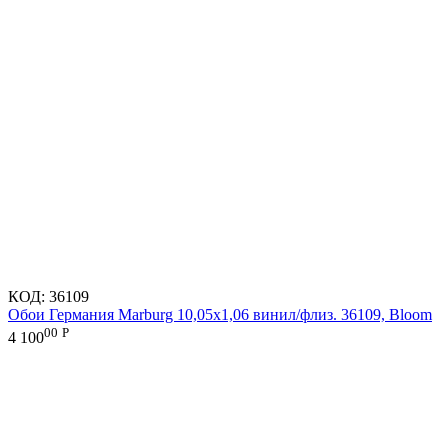
КОД:
36109
Обои Германия Marburg 10,05x1,06 винил/флиз. 36109, Bloom
00
Р
4 100